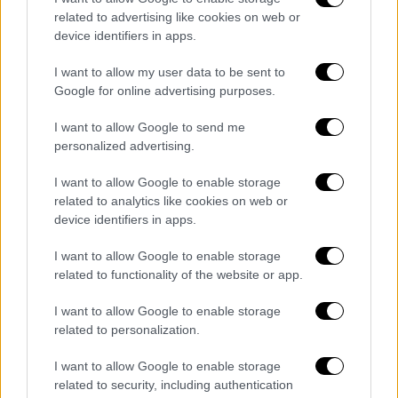
related to advertising like cookies on web or
4% για δηλώσεις που υποβάλλονται έως τις
device identifiers in apps.
30 Απριλίου
I want to allow my user data to be sent to
3% για δηλώσεις από 1η Μαΐου έως 15
Google for online advertising purposes.
Ιουνίου
2% για δηλώσεις από 16 Ιουνίου έως 15
I want to allow Google to send me
Ιουλίου
personalized advertising.
Η έκπτωση αυτή (4%, 3%, 2%) ισχύει μόνο αν
I want to allow Google to enable storage
related to analytics like cookies on web or
η πληρωμή πραγματοποιηθεί έως τις 31
device identifiers in apps.
Ιουλίου.
I want to allow Google to enable storage
related to functionality of the website or app.
Τα σχολιά σας δημοσιεύονται άμεσα με δική σας ευθύνη. Το
I want to allow Google to enable storage
ΕΘΝΟΣ θα παρεμβαίνει και τα προσβλητικά σχόλια θα
related to personalization.
διαγράφονται
I want to allow Google to enable storage
related to security, including authentication