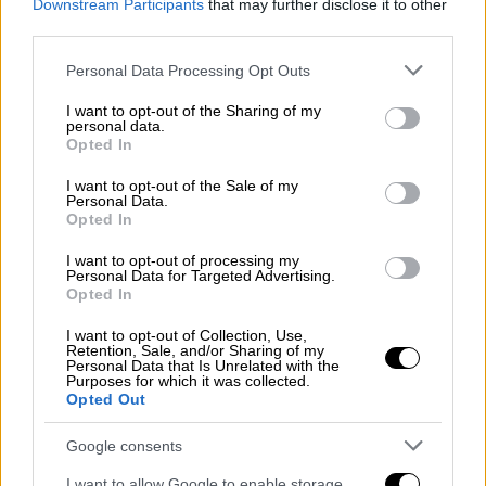
Downstream Participants
that may further disclose it to other
Παράλληλα, μέχρι τις 28 Φεβρουαρίου θα
third parties.
πρέπει οι εργοδοτικοί φορείς και οι
Please note that this website/app uses one or more Google
Personal Data Processing Opt Outs
τράπεζες να έχουν διαβιβάσει στην ΑΑΔΕ τα
services and may gather and store information including but
στοιχεία των μισθών, συντάξεων,
not limited to your visit or usage behaviour. You may click to
I want to opt-out of the Sharing of my
personal data.
grant or deny consent to Google and its third-party tags to
επιδομάτων, λοιπών αμοιβών και των
Opted In
use your data for below specified purposes in below Google
δαπανών των φορολογουμένων.
consent section.
I want to opt-out of the Sale of my
Personal Data.
Έκπτωση μέχρι 4% στον φόρο
Opted In
Όπως και πέρυσι, οι φορολογούμενοι
I want to opt-out of processing my
Personal Data for Targeted Advertising.
μπορούν να κερδίσουν έκπτωση έως και 4%
Opted In
στον φόρο εισοδήματος, εφόσον τον
I want to opt-out of Collection, Use,
πληρώσουν εφάπαξ, ανάλογα με το πόσο
Retention, Sale, and/or Sharing of my
Personal Data that Is Unrelated with the
νωρίς θα υποβάλουν την φορολογική τους
Purposes for which it was collected.
Opted Out
δήλωση.
Google consents
Συγκεκριμένα, η έκπτωση εφάπαξ πληρωμής
διαμορφώνεται ως εξής:
I want to allow Google to enable storage