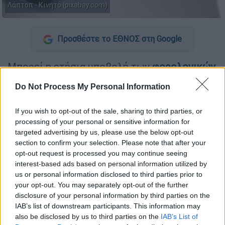
Λάπτοπ - Κινητό (pixabay.com)
Προσθέστε το ΕΘΝΟΣ στη Google
Μπορεί η ετήσια υποβολή των
φορολογικών
δηλώσεων
για το 2026 να ξεκινά από 15
Do Not Process My Personal Information
Μαρτίου έως 15 Ιουλίου, ωστόσο
φορολογούμενοι και επιχειρήσεις θα πρέπει
If you wish to opt-out of the sale, sharing to third parties, or
να προετοιμαστούν από τώρα.
processing of your personal or sensitive information for
targeted advertising by us, please use the below opt-out
Ήδη από τα μέσα Ιανουαρίου έχει ανοίξει η
section to confirm your selection. Please note that after your
πλατφόρμα της ΑΑΔΕ για τους
opt-out request is processed you may continue seeing
φορολογούμενους που θέλουν να πάρουν
interest-based ads based on personal information utilized by
us or personal information disclosed to third parties prior to
«φορολογικό διαζύγιο» φέτος, υποβάλοντας
your opt-out. You may separately opt-out of the further
ξεχωριστές φορολογικές δηλώσεις. Μια
disclosure of your personal information by third parties on the
διαδικασία που θα διαρκέσει έως και τις 2
IAB’s list of downstream participants. This information may
Μαρτίου 2026.
also be disclosed by us to third parties on the
IAB’s List of