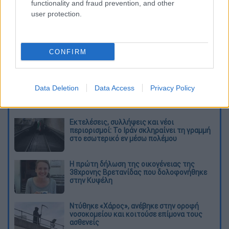
functionality and fraud prevention, and other
user protection.
CONFIRM
καταχώρηση
Data Deletion
Data Access
Privacy Policy
Διαβάστε ακόμη
Εκτελέσεις, συλλήψεις και νέοι
περιορισμοί: Το Ιράν σκληραίνει τη γραμμή
στο εσωτερικό εν μέσω πολέμου
Η πρώτη δήλωση της οικογένειας της
38χρονης Βρετανίδας που δολοφονήθηκε
στην Κυψέλη
Ντύθηκε «Χάρος», ανέβηκε στην οροφή
νοσοκομείου και κοιτούσε επίμονα τους
ασθενείς