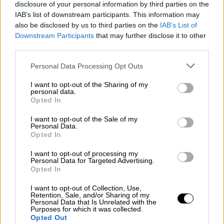
Οικονομία
|
26.11.2025 12:01
disclosure of your personal information by third parties on the
IAB’s list of downstream participants. This information may
Επανέρχονται οι συλλογικές
also be disclosed by us to third parties on the
IAB’s List of
συμβάσεις: Οι άξονες της συμφωνίας
Downstream Participants
that may further disclose it to other
κυβέρνησης - εταίρων
third parties.
Please note that this website/app uses one or more Google
Personal Data Processing Opt Outs
services and may gather and store information including but
not limited to your visit or usage behaviour. You may click to
I want to opt-out of the Sharing of my
Η Cyber Monday φέτος έρχεται την 1η
personal data.
grant or deny consent to Google and its third-party tags to
Opted In
Δεκεμβρίου 2025 και καλό θα είναι μέσα στο
use your data for below specified purposes in below Google
consent section.
Σαββατοκύριακο να οργανωθείτε, για να
I want to opt-out of the Sale of my
Personal Data.
ξέρετε πού θα... χτυπήσετε τη Δευτέρα.
Opted In
Ανοιχτά τα καταστήματα στις 30/11
I want to opt-out of processing my
Personal Data for Targeted Advertising.
Opted In
Ακόμα, την Κυριακή 30 Νοεμβρίου, τα
I want to opt-out of Collection, Use,
καταστήματα θα είναι προαιρετικά ανοιχτά,
Retention, Sale, and/or Sharing of my
Personal Data that Is Unrelated with the
δίνοντας την ευκαιρία στους καταναλωτές
Purposes for which it was collected.
Opted Out
να κάνουν τις αγορές τους και το