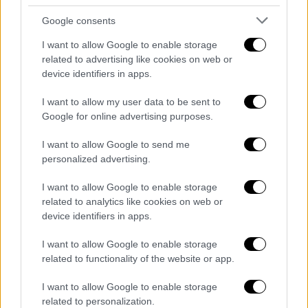
Σαββατοκύριακο. Ωστόσο, καθώς το άνοιγμα
Google consents
δεν είναι υποχρεωτικό, συνιστάται να
I want to allow Google to enable storage
επιβεβαιώνεται εκ των προτέρων η
related to advertising like cookies on web or
λειτουργία κάθε καταστήματος.
device identifiers in apps.
Οι ανακοινώσεις για το εορταστικό ωράριο
I want to allow my user data to be sent to
των εμπορικών κέντρων και
Google for online advertising purposes.
πολυκαταστημάτων αναμένονται να
I want to allow Google to send me
ανακοινωθούν έως τα τέλη της επόμενης
personalized advertising.
εβδομάδας
, καθώς η αγορά προετοιμάζεται
για την εκκίνηση της χριστουγεννιάτικης
I want to allow Google to enable storage
περιόδου.
related to analytics like cookies on web or
device identifiers in apps.
Επίσης, συνίστανται ο καταναλωτικό κοινό
I want to allow Google to enable storage
να είναι ιδιαίτερα προσεκτικό στις αγορές
related to functionality of the website or app.
τους, καθώς δεν είναι λίγοι αυτοί που
προσπαθούν
να εκμεταλλευτούν τις ημέρες
I want to allow Google to enable storage
των εκπτώσεων.
related to personalization.