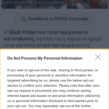
Cyber Monday... προσεχώς (Eurokinissi)
Προσθέστε το ΕΘΝΟΣ στη Google
Η
Black Friday
που τόσο περίμεναν οι
καταναλωτές,
έφτασε και η σημερινή ημέρα
είναι για πολύ κόσμο αφιερωμένη στις
αγορές με τα καταστήματα να προσφέρουν
γενναίες εκπτώσεις.
Do Not Process My Personal Information
Οι προσφορές, όμως, δεν θα σταματήσουν
If you wish to opt-out of the sale, sharing to third parties, or
εδώ καθώς ακολουθεί
η
Cyber Monday
με τα
processing of your personal or sensitive information for
καταστήματα να έχουν βγάλει από νωρίς
targeted advertising by us, please use the below opt-out
section to confirm your selection. Please note that after your
νέες προσφορές.
opt-out request is processed you may continue seeing
interest-based ads based on personal information utilized by
ΔΙΑΒΑΣΤΕ ΕΠΙΣΗΣ
us or personal information disclosed to third parties prior to
your opt-out. You may separately opt-out of the further