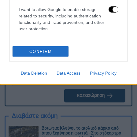
I want to allow Google to enable storage
related to security, including authentication
functionality and fraud prevention, and other
Τα σχολιά σας δημοσιεύονται άμεσα με δική σας ευθύνη. Το
ΕΘΝΟΣ θα παρεμβαίνει και τα προσβλητικά σχόλια θα
user protection.
διαγράφονται
CONFIRM
Data Deletion
Data Access
Privacy Policy
καταχώρηση
Διαβάστε ακόμη
Βοιωτία: Κλείνει το αιολικό πάρκο από
όπου ξεκίνησε η φωτιά - Στο στόχαστρο