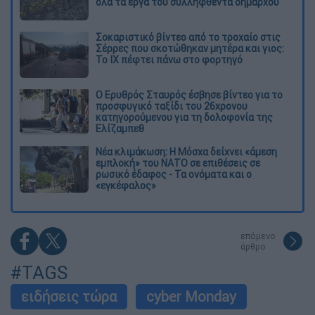
όλα τα έργα του συλληφθέντα δημάρχου
Σοκαριστικό βίντεο από το τροχαίο στις
Σέρρες που σκοτώθηκαν μητέρα και γιος:
Το ΙΧ πέφτει πάνω στο φορτηγό
Ο Ερυθρός Σταυρός έσβησε βίντεο για το
προσφυγικό ταξίδι του 26χρονου
κατηγορούμενου για τη δολοφονία της
Ελίζαμπεθ
Νέα κλιμάκωση: Η Μόσχα δείχνει «άμεση
εμπλοκή» του ΝΑΤΟ σε επιθέσεις σε
ρωσικό έδαφος - Τα ονόματα και ο
«εγκέφαλος»
επόμενο
άρθρο
#TAGS
ειδήσεις τώρα
cyber Monday