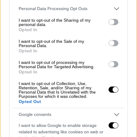
Η πρώτη πέφτει φέτος την τελευταία
Please note that this website/app uses one or more Google
Personal Data Processing Opt Outs
Παρασκευή του μήνα (28/11) και η δεύτερη
services and may gather and store information including but
την 1η Δεκεμβρίου 2025.
not limited to your visit or usage behaviour. You may click to
I want to opt-out of the Sharing of my
personal data.
grant or deny consent to Google and its third-party tags to
Opted In
Ανοιχτά τα καταστήματα στις 30/11
use your data for below specified purposes in below Google
consent section.
I want to opt-out of the Sale of my
Personal Data.
Ακόμα, την Κυριακή 30 Νοεμβρίου, τα
Opted In
καταστήματα θα είναι προαιρετικά ανοιχτά,
δίνοντας την ευκαιρία στους καταναλωτές
I want to opt-out of processing my
Personal Data for Targeted Advertising.
να κάνουν τις αγορές τους και το
Opted In
Σαββατοκύριακο. Ωστόσο, καθώς το άνοιγμα
I want to opt-out of Collection, Use,
δεν είναι υποχρεωτικό, συνιστάται να
Retention, Sale, and/or Sharing of my
Personal Data that Is Unrelated with the
επιβεβαιώνεται εκ των προτέρων η
Purposes for which it was collected.
Opted Out
λειτουργία κάθε καταστήματος.
Google consents
Οι ανακοινώσεις για το εορταστικό ωράριο
των εμπορικών κέντρων και
I want to allow Google to enable storage
πολυκαταστημάτων αναμένονται να
related to advertising like cookies on web or