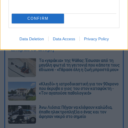
CONFIRM
καταχώρηση
Data Deletion
Data Access
Privacy Policy
Διαβάστε ακόμη
Τα «γεράκια» της Ψάθας: Έσωσαν από τη
μεγάλη φωτιά τη γειτονιά που κάποτε τους
έδιωχνε - «Πέρασε όλη η ζωή μπροστά μου»
«Κλειδί» η ιατροδικαστική για τον 90χρονο
που έκρυβε ο γιος του στον καταψύκτη -
«Τον αγαπούσε παθολογικά»
Άνω Λιόσια: Πήγαν να κλέψουν καλώδια,
έπαθε ηλεκτροπληξία ο ένας και τον
άφησαν νεκρό στο σημείο