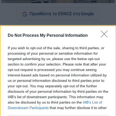
Προσθέστε το ΕΘΝΟΣ στη Google
Λίγες ημέρες έμειναν
για τη φετινή
Black
Friday
και τη
Cyber Monday
με τα
Do Not Process My Personal Information
καταστήματα να έχουν βγάλει από νωρίς
νέες προσφορές.
If you wish to opt-out of the sale, sharing to third parties, or
processing of your personal or sensitive information for
targeted advertising by us, please use the below opt-out
ΔΙΑΒΑΣΤΕ ΕΠΙΣΗΣ
section to confirm your selection. Please note that after your
opt-out request is processed you may continue seeing
Οικονομία
|
25.11.2025 07:21
interest-based ads based on personal information utilized by
us or personal information disclosed to third parties prior to
Ακίνητα: Προσοχή στην «παγίδα» με
your opt-out. You may separately opt-out of the further
το Ε9 - Πώς οποιοδήποτε λάθος
disclosure of your personal information by third parties on the
«κοστίζει» στον ΕΝΦΙΑ
IAB’s list of downstream participants. This information may
also be disclosed by us to third parties on the
IAB’s List of
Downstream Participants
that may further disclose it to other
third parties.