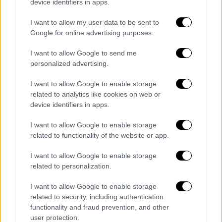
device identifiers in apps.
ανακοινωθούν έως τα τέλη της επόμενης
εβδομάδας
, καθώς η αγορά προετοιμάζεται
I want to allow my user data to be sent to
για την εκκίνηση της χριστουγεννιάτικης
Google for online advertising purposes.
περιόδου.
I want to allow Google to send me
Επίσης, συνίστανται ο καταναλωτικό κοινό
personalized advertising.
να είναι ιδιαίτερα προσεκτικό στις αγορές
I want to allow Google to enable storage
τους, καθώς δεν είναι λίγοι αυτοί που
related to analytics like cookies on web or
προσπαθούν
να εκμεταλλευτούν τις ημέρες
device identifiers in apps.
των εκπτώσεων.
I want to allow Google to enable storage
related to functionality of the website or app.
I want to allow Google to enable storage
Τα σχολιά σας δημοσιεύονται άμεσα με δική σας ευθύνη. Το
ΕΘΝΟΣ θα παρεμβαίνει και τα προσβλητικά σχόλια θα
related to personalization.
διαγράφονται
I want to allow Google to enable storage
related to security, including authentication
functionality and fraud prevention, and other
user protection.