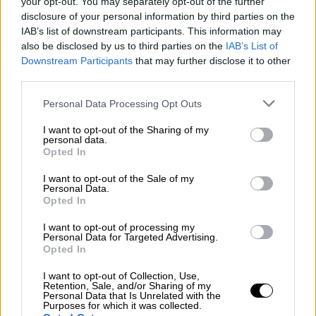
your opt-out. You may separately opt-out of the further
αλλαγών. Η τρέχουσα συμφωνία δεν
disclosure of your personal information by third parties on the
αποτελεί την τελική μορφή του νέου
IAB’s list of downstream participants. This information may
συστήματος, αλλά λειτουργεί ως μεταβατικό
also be disclosed by us to third parties on the
IAB’s List of
Downstream Participants
that may further disclose it to other
στάδιο.
third parties.
Υπενθυμίζεται ότι η
Κομισιόν
έχει ήδη
Please note that this website/app uses one or more Google
Personal Data Processing Opt Outs
services and may gather and store information including but
δρομολογήσει εδώ και μήνες σειρά
not limited to your visit or usage behaviour. You may click to
I want to opt-out of the Sharing of my
παρεμβάσεων, όπως η κατάργηση της
personal data.
grant or deny consent to Google and its third-party tags to
Opted In
δασμολογικής απαλλαγής για αποστολές
use your data for below specified purposes in below Google
κάτω των 150 ευρώ και η επιβολή τέλους
consent section.
I want to opt-out of the Sale of my
Personal Data.
διεκπεραίωσης ύψους 2 ευρώ.
Opted In
Ο Έλληνας υπουργός Εθνικής Οικονομίας και
I want to opt-out of processing my
Personal Data for Targeted Advertising.
Οικονομικών,
Κυριάκος
Πιερρακάκης
,
Opted In
στήριξε δυναμικά την άμεση ενεργοποίηση
I want to opt-out of Collection, Use,
των νέων κανόνων, ζητώντας μάλιστα να
Retention, Sale, and/or Sharing of my
τεθούν σε εφαρμογή από τις αρχές του 2026.
Personal Data that Is Unrelated with the
Purposes for which it was collected.