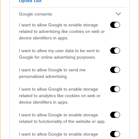
Όπως δήλωσε, το νέο πλαίσιο είναι κρίσιμο
Opted Out
για την προστασία των καταναλωτών, τη
Google consents
διαφάνεια στο ηλεκτρονικό εμπόριο και την
αποκατάσταση υγιούς ανταγωνισμού.
I want to allow Google to enable storage
related to advertising like cookies on web or
Πέρα από Shein και Temu, τι σημαίνει
device identifiers in apps.
αυτό για την Trendyol;
I want to allow my user data to be sent to
Google for online advertising purposes.
Παρότι στον δημόσιο διάλογο κυριαρχούν τα
ονόματα των
Shein
και
Temu
, το νέο
I want to allow Google to send me
τελωνειακό καθεστώς αναμένεται να
personalized advertising.
επηρεάσει εξίσου και την
Trendyol
, την
I want to allow Google to enable storage
τουρκική πλατφόρμα που
κερδίζει διαρκώς
related to analytics like cookies on web or
έδαφος
στην ελληνική αγορά.
device identifiers in apps.
Οι νέοι δασμοί αφορούν όλες τις αποστολές
I want to allow Google to enable storage
από τρίτες χώρες. Δεδομένου ότι η Trendyol
related to functionality of the website or app.
αποστέλλει προϊόντα απευθείας από την
I want to allow Google to enable storage
Τουρκία, δηλαδή από χώρα εκτός Ε.Ε., θα