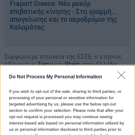
Fraport Greece: Νέο ρεκόρ
επιβατικής κίνησης - Στη γραμμή...
απογείωσης και το αεροδρόμιο της
Καλαμάτας
Σύμφωνα με στοιχεία της ΕΣΕΕ, ο ετήσιος
τζίρος των
Temu
και
Shein
στην Ελλάδα
εκτιμάται ότι κυμαίνεται μεταξύ 528 και 627
Do Not Process My Personal Information
εκατ. ευρώ.
Αν και αρχικά η
Ευρωπαϊκή
Ένωση
είχε
If you wish to opt-out of the sale, sharing to third parties, or
processing of your personal or sensitive information for
προγραμματίσει την κατάργηση της
targeted advertising by us, please use the below opt-out
απαλλαγής δασμών για δέματα αξίας κάτω
section to confirm your selection. Please note that after your
των 150 ευρώ το 2028, η πίεση αρκετών
opt-out request is processed you may continue seeing
κρατών-μελών -μεταξύ των οποίων και η
interest-based ads based on personal information utilized by
us or personal information disclosed to third parties prior to
Ελλάδα- οδήγησε στην επίσπευση των