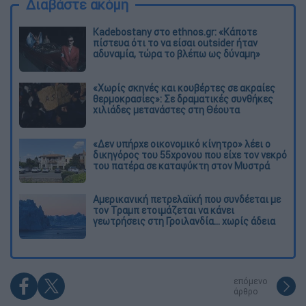
Διαβάστε ακόμη
Kadebostany στο ethnos.gr: «Κάποτε
πίστευα ότι το να είσαι outsider ήταν
αδυναμία, τώρα το βλέπω ως δύναμη»
«Χωρίς σκηνές και κουβέρτες σε ακραίες
θερμοκρασίες»: Σε δραματικές συνθήκες
χιλιάδες μετανάστες στη Θέουτα
«Δεν υπήρχε οικονομικό κίνητρο» λέει ο
δικηγόρος του 55χρονου που είχε τον νεκρό
του πατέρα σε καταψύκτη στον Μυστρά
Αμερικανική πετρελαϊκή που συνδέεται με
τον Τραμπ ετοιμάζεται να κάνει
γεωτρήσεις στη Γροιλανδία... χωρίς άδεια
επόμενο
άρθρο