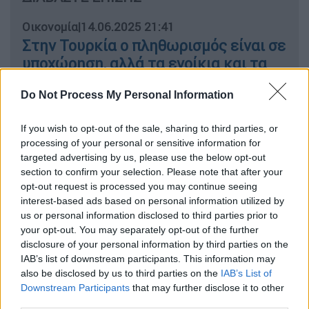
Οικονομία
|
14.06.2025 21:41
Στην Τουρκία ο πληθωρισμός είναι σε
υποχώρηση, αλλά τα ενοίκια και τα
τρόφιμα… σε δικό τους ρυθμό
Do Not Process My Personal Information
Κόσμος
|
09.10.2025 13:48
If you wish to opt-out of the sale, sharing to third parties, or
Ο Ερντογάν ευχαριστεί τον Τραμπ για
processing of your personal or sensitive information for
την εκεχειρία στη Γάζα
targeted advertising by us, please use the below opt-out
section to confirm your selection. Please note that after your
opt-out request is processed you may continue seeing
interest-based ads based on personal information utilized by
us or personal information disclosed to third parties prior to
Η νέα «Έκθεση για την Ανισότητα
your opt-out. You may separately opt-out of the further
Εισοδήματος και τη Φτώχεια στην Τουρκία»
disclosure of your personal information by third parties on the
του συνδικάτου Disk αποτυπώνει με
IAB’s list of downstream participants. This information may
also be disclosed by us to third parties on the
IAB’s List of
ωμότητα τις κοινωνικές συνέπειες της
Downstream Participants
that may further disclose it to other
οικονομικής κρίσης και του διαρκούς
third parties.