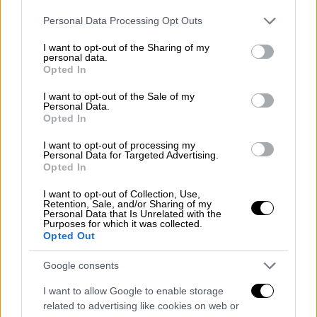
πληθωρισμού.
Please note that this website/app uses one or more Google
Personal Data Processing Opt Outs
services and may gather and store information including but
Το όριο φτώχειας, που το 2014 ανερχόταν σε
not limited to your visit or usage behaviour. You may click to
I want to opt-out of the Sharing of my
personal data.
6.812 τουρκικές λίρες, έχει φτάσει το 2024
grant or deny consent to Google and its third-party tags to
Opted In
use your data for below specified purposes in below Google
στα 81.742 λίρες, σημειώνοντας αύξηση 12
consent section.
φορές.
I want to opt-out of the Sale of my
Personal Data.
Opted In
Περισσότεροι από 17,8 εκατομμύρια
άνθρωποι στην Τουρκία αδυνατούν να
I want to opt-out of processing my
Personal Data for Targeted Advertising.
καλύψουν βασικές ανάγκες, ενώ το ποσοστό
Opted In
φτώχειας εκτινάχθηκε στο 21,2% του
I want to opt-out of Collection, Use,
πληθυσμού.
Retention, Sale, and/or Sharing of my
Personal Data that Is Unrelated with the
Purposes for which it was collected.
Οι εργαζόμενοι κάτω από το όριο
Opted Out
Η μελέτη αποκαλύπτει ότι ακόμη και οι
Google consents
εργαζόμενοι δεν γλιτώνουν τη φτώχεια: 11
I want to allow Google to enable storage
στους 100 ζουν κάτω από το όριο
related to advertising like cookies on web or