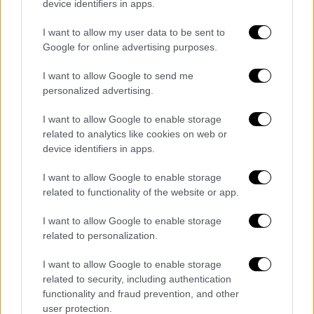
επιβίωσης.
device identifiers in apps.
Σύμφωνα με τα στοιχεία της Eurostat, το
I want to allow my user data to be sent to
ποσοστό φτώχειας στην Ευρωπαϊκή Ένωση
Google for online advertising purposes.
είναι 8,2%, ενώ στην Τουρκία αγγίζει το
I want to allow Google to send me
10,7%, τοποθετώντας τη χώρα στις
personalized advertising.
τελευταίες θέσεις της Ευρώπης σε
κοινωνική προστασία.
I want to allow Google to enable storage
related to analytics like cookies on web or
Οι πιο ευάλωτοι: γυναίκες και παιδιά
device identifiers in apps.
I want to allow Google to enable storage
Η φτώχεια χτυπά περισσότερο τους πιο
related to functionality of the website or app.
ανυπεράσπιστους.
I want to allow Google to enable storage
Σύμφωνα με τα στοιχεία της ΤουρκΣτατ,
related to personalization.
38,9% των παιδιών κάτω των 18 ετών
βρίσκονται σε κίνδυνο φτώχειας ή
I want to allow Google to enable storage
related to security, including authentication
κοινωνικού αποκλεισμού.
functionality and fraud prevention, and other
user protection.
Στις γυναίκες το ποσοστό φτάνει στο 31,5%,