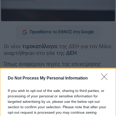
Προσθέστε το ΕΘΝΟΣ στη Google
Οι νέοι
τιμοκατάλογοι
της ΔΕΗ για τον Μάιο
αναρτήθηκαν στο site της
ΔΕΗ
.
Όπως αναφέρουν πηγές της επιχείρησης
μετά την
έντονη μείωση κατά 25
% τον
προηγούμενο μήνα, λόγω τρόπου
Do Not Process My Personal Information
υπολογισμού των πράσινων τιμολογίων, το
βασικό πράσινο οικιακό τιμολόγιο για τον
If you wish to opt-out of the sale, sharing to third parties, or
processing of your personal or sensitive information for
Μάιο, όπως προκύπτει από τον τύπο
targeted advertising by us, please use the below opt-out
υπολογισμού και την έκπτωση της ΔΕΗ,
section to confirm your selection. Please note that after your
διαμορφώνεται σε 0,136 Euro/kWh,
opt-out request is processed you may continue seeing