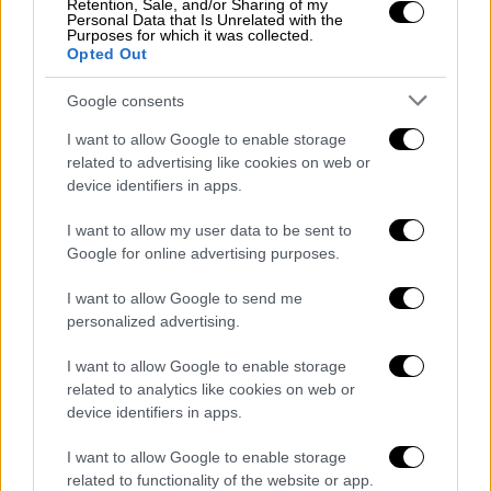
το πρώτο τρίμηνο του έτους, περίοδο κατά
Retention, Sale, and/or Sharing of my
Personal Data that Is Unrelated with the
την οποία διαμορφώνονταν πάνω από 15
Purposes for which it was collected.
Opted Out
σεντς ανά κιλοβατώρα.
Google consents
Στα
μπλε
τιμολόγιά της, στα οποία έχουν
ενταχθεί περισσότεροι από 700.000
I want to allow Google to enable storage
πελάτες, η ΔΕΗ παρουσίασε το νέο ΔΕΗ
related to advertising like cookies on web or
device identifiers in apps.
myHome EnterTwo, που είναι το
πρώτο
σταθερό διζωνικό μπλε οικιακό τιμολόγιο
I want to allow my user data to be sent to
με σταθερή χρέωση για 2 χρόνια.
Google for online advertising purposes.
Συγκεκριμένα, οι οικιακοί πελάτες του ΔΕΗ
I want to allow Google to send me
myHome EnterTwo θα έχουν σταθερή
personalized advertising.
χρέωση 0,095Euro/kWh για τις ώρες
μειωμένης χρέωσης και 0,145Euro/kWh για
I want to allow Google to enable storage
related to analytics like cookies on web or
τις ώρες κανονικής χρέωσης για 24 μήνες.
device identifiers in apps.
Επίσης, στο πλαίσιο προωθητικής ενέργειας
του ΔΕΗ myHome EnterTwo, η ΔΕΗ
I want to allow Google to enable storage
προσφέρει συνολικά
100 ευρώ επιστροφή
related to functionality of the website or app.