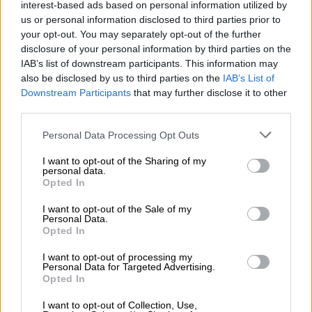
«επιστρέφοντας σε φυσιολογικά επίπεδα
interest-based ads based on personal information utilized by
και παραμένοντας ένα από τα φθηνότερα
us or personal information disclosed to third parties prior to
your opt-out. You may separately opt-out of the further
στην αγορά».
disclosure of your personal information by third parties on the
IAB’s list of downstream participants. This information may
Στις ζώνες χαμηλής χρέωσης (το παλιό
also be disclosed by us to third parties on the
IAB’s List of
«νυχτερινό»), η τιμή του Γ1Ν
πράσινου
Downstream Participants
that may further disclose it to other
τιμολογίου
διαμορφώνεται σε 0,1097
third parties.
Euro/kWh που σημαίνει ότι για τους πελάτες
Please note that this website/app uses one or more Google
Personal Data Processing Opt Outs
της ΔΕΗ που έχουν διζωνικούς μετρητές,
services and may gather and store information including but
κατά τις ώρες χαμηλότερης χρέωσης
not limited to your visit or usage behaviour. You may click to
I want to opt-out of the Sharing of my
personal data.
ισχύουν τιμές κατά 20% χαμηλότερες τιμές.
grant or deny consent to Google and its third-party tags to
Opted In
use your data for below specified purposes in below Google
Υπενθυμίζεται ότι το τιμολόγιο του
consent section.
I want to opt-out of the Sale of my
Personal Data.
Απριλίου ήταν 0,11674 ευρώ ανά
Opted In
κιλοβατώρα, σημαντικά μειωμένο σε σχέση
I want to opt-out of processing my
με το Μάρτιο που είχε διαμορφωθεί στα
Personal Data for Targeted Advertising.
0,15479 ευρώ. Συνολικά τα τιμολόγια του
Opted In
Μαΐου παραμένουν
χαμηλότερα
σε σχέση με
I want to opt-out of Collection, Use,