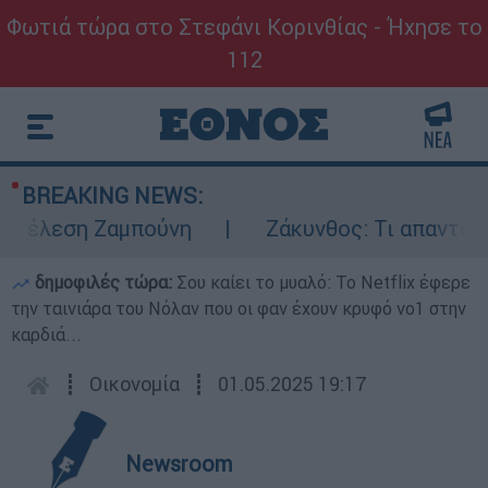
Φωτιά τώρα στο Στεφάνι Κορινθίας - Ήχησε το
112
BREAKING NEWS:
κτέλεση Ζαμπούνη
Ζάκυνθος: Τι απαντά η Ε
δημοφιλές τώρα:
Σου καίει το μυαλό: Το Netflix έφερε
την ταινιάρα του Νόλαν που οι φαν έχουν κρυφό νο1 στην
καρδιά...
┋
Οικονομία
┋
01.05.2025 19:17
Newsroom