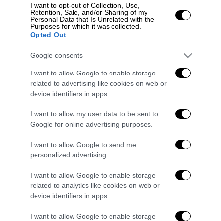
κατηγορούμενος - Τι υποστήριξε στην
I want to opt-out of Collection, Use,
Retention, Sale, and/or Sharing of my
απολογία του
Personal Data that Is Unrelated with the
Purposes for which it was collected.
Λουκασένκο: «Ο Πριγκόζιν βρίσκεται
Opted Out
στη Λευκορωσία - Σενάρια για
δολοφονία του ηγέτη της Βάγκνερ»
Google consents
Σάλος με influencer που παραδέχτηκε σε
I want to allow Google to enable storage
podcast ότι έχει σκοτώσει δύο γάτες -
related to advertising like cookies on web or
Ανακοίνωσε ότι εγκαταλείπει το
device identifiers in apps.
Instagram
I want to allow my user data to be sent to
Αστυνομικοί έσωσαν τις ζωές παιδιών:
Google for online advertising purposes.
Μπήκαν στο σπίτι την ώρα που μητέρα
έπνιγε μωρό στη μπανιέρα - Σκληρές
I want to allow Google to send me
personalized advertising.
εικόνες
Τράπεζες: Πάνω από τον πήχη στα
I want to allow Google to enable storage
δύσκολα stress tests του Ιουλίου - Στο
related to analytics like cookies on web or
6% ο μέσος όρος των NPLs
device identifiers in apps.
I want to allow Google to enable storage
Διαβάστε ακόμη