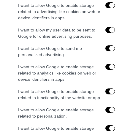
I want to allow Google to enable storage
related to advertising like cookies on web or
KPop Demon Hunters sequel 'in
device identifiers in apps.
process', reveals Golden songwriter
https://t.co/Ae2M9mBMHm
I want to allow my user data to be sent to
Google for online advertising purposes.
— BBC News (UK) (@BBCNews)
February 9, 2026
I want to allow Google to send me
personalized advertising.
Τον Νοέμβριο του περασμένου έτους,
I want to allow Google to enable storage
δημοσίευμα του Bloomberg ανέφερε ότι το
related to analytics like cookies on web or
Netflix
είχε οριστικοποιήσει συμφωνία για
device identifiers in apps.
δεύτερη ταινία με τους σκηνοθέτες Μάγκι
I want to allow Google to enable storage
Κανγκ και Κρις Έπελχανς και τη Sony Corp, η
related to functionality of the website or app.
οποία είχε αναπτύξει την αρχική ταινία
.
Ωστόσο, λόγω του μεγάλου χρόνου
I want to allow Google to enable storage
παραγωγής για τις ταινίες κινουμένων
related to personalization.
σχεδίων, δεν αναμένεται να κυκλοφορήσει
I want to allow Google to enable storage
στην υπηρεσία streaming πριν από το 2029.