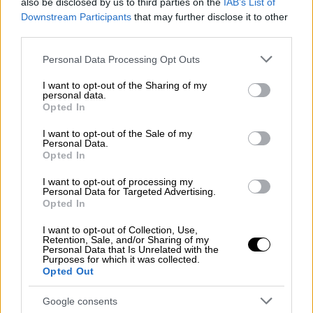
also be disclosed by us to third parties on the
IAB’s List of
των Χρυσών Σφαιρών όσο και των βραβείων
Downstream Participants
that may further disclose it to other
third parties.
της Ένωσης Κριτικών Κινηματογράφου
(Critics’ Choice Awards).
Please note that this website/app uses one or more Google
Personal Data Processing Opt Outs
services and may gather and store information including but
Νωρίτερα αυτόν τον μήνα, το «Golden»
έγινε
not limited to your visit or usage behaviour. You may click to
I want to opt-out of the Sharing of my
personal data.
το πρώτο K-pop τραγούδι που κέρδισε στα
grant or deny consent to Google and its third-party tags to
Opted In
use your data for below specified purposes in below Google
βραβεία Grammy
και είναι επίσης υποψήφιο
consent section.
I want to opt-out of the Sale of my
στα επερχόμενα Όσκαρ στην κατηγορία
Personal Data.
Καλύτερου Πρωτότυπου Τραγουδιού
.
Opted In
«Αυτό το τραγούδι θα μπορούσε να είχε
I want to opt-out of processing my
Personal Data for Targeted Advertising.
εξαφανιστεί.
Ο μόνος λόγος που υπήρξε
Opted In
αυτή η υποψηφιότητα είναι ότι οι θαυμαστές
I want to opt-out of Collection, Use,
απάντησαν και είπαν σε άλλους ανθρώπους
Retention, Sale, and/or Sharing of my
Personal Data that Is Unrelated with the
να παρακολουθήσουν την ταινία
» δήλωσε ο
Purposes for which it was collected.
Opted Out
Μαρκ Σόνενμπλικ στο BBC. Ο Σόνενμπλικ
έγραψε το «Golden» μαζί με την Ejae, τον Ido
Google consents
και τον Τέντι Παρκ.