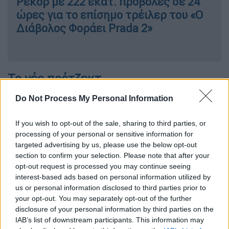
Ρεκόρ με 222 εκατ. προβολές σε 24
ώρες για το επίσημο τρέιλερ του «Ο
Διάβολος Φοράει Prada 2»
Το νέο πρότζεκτ
Το KPop Demon Hunters είναι ένα μιούζικαλ
Do Not Process My Personal Information
φαντασίας δράσης που
ακολουθεί το
If you wish to opt-out of the sale, sharing to third parties, or
δημοφιλές γυναικείο συγκρότημα K-pop
processing of your personal or sensitive information for
HUNTR/X, το οποίο ζει μια διπλή ζωή
targeted advertising by us, please use the below opt-out
πολεμώντας ένα αντίπαλο boy band, τους
section to confirm your selection. Please note that after your
Saja Boys
, οι οποίοι αποδεικνύονται
opt-out request is processed you may continue seeing
interest-based ads based on personal information utilized by
δαίμονες.
us or personal information disclosed to third parties prior to
your opt-out. You may separately opt-out of the further
Το κύριο τραγούδι της ταινίας, «Golden»,
disclosure of your personal information by third parties on the
έγινε γρήγορα η επιτυχία του καλοκαιριού,
IAB’s list of downstream participants. This information may
κερδίζοντας έπαθλα στις τελετές απονομής