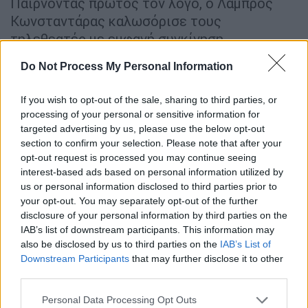
Παίρνοντας πρώτος τον λόγο, ο Λάμπρος
Κωνσταντάρας καλωσόρισε τους
τηλεθεατές με εμφανή συγκίνηση,
τονίζοντας πως ο Ιανουάριος ολοκληρώθηκε
Do Not Process My Personal Information
με τον πιο δυσάρεστο τρόπο.
If you wish to opt-out of the sale, sharing to third parties, or
ΔΙΑΒΑΣΤΕ ΕΠΙΣΗΣ
processing of your personal or sensitive information for
targeted advertising by us, please use the below opt-out
section to confirm your selection. Please note that after your
Τηλεόραση
|
11.01.2026 12:20
opt-out request is processed you may continue seeing
Λάμπρος Κωνσταντάρας στο
interest-based ads based on personal information utilized by
ethnos.gr: «Με τη Μαλέσκου είμαστε
us or personal information disclosed to third parties prior to
εντελώς διαφορετικοί, αλλά αυτό
your opt-out. You may separately opt-out of the further
έχει ενδιαφέρον»
disclosure of your personal information by third parties on the
IAB’s list of downstream participants. This information may
also be disclosed by us to third parties on the
IAB’s List of
Downstream Participants
that may further disclose it to other
third parties.
«Δεν κύλησε εύκολα αυτός ο μήνας και
Please note that this website/app uses one or more Google
σίγουρα δεν τελείωσε καλά. Ήταν μια
Personal Data Processing Opt Outs