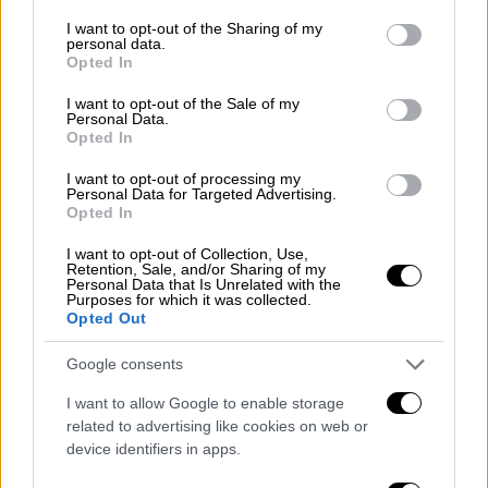
services and may gather and store information including but
εβδομάδα μουδιασμένη και πολύ δύσκολη.
not limited to your visit or usage behaviour. You may click to
I want to opt-out of the Sharing of my
Όλοι ζούμε μέσα σε μια κοινωνία που πενθεί,
personal data.
grant or deny consent to Google and its third-party tags to
Opted In
που προβληματίζεται και δοκιμάζεται,
use your data for below specified purposes in below Google
consent section.
καθώς καθημερινά χάνονται άνθρωποι με
I want to opt-out of the Sale of my
Personal Data.
κάθε τρόπο», ανέφερε χαρακτηριστικά.
Opted In
I want to opt-out of processing my
Personal Data for Targeted Advertising.
Opted In
I want to opt-out of Collection, Use,
Retention, Sale, and/or Sharing of my
Personal Data that Is Unrelated with the
Purposes for which it was collected.
Opted Out
Google consents
I want to allow Google to enable storage
related to advertising like cookies on web or
device identifiers in apps.
«Φεύγεις για δουλειά ή ταξίδι και δεν