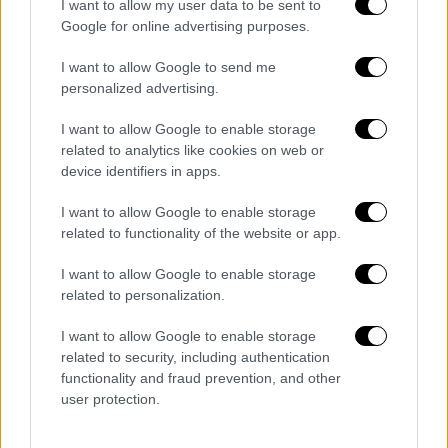
ξέρεις αν θα επιστρέψεις»
I want to allow my user data to be sent to
Google for online advertising purposes.
Η Ιωάννα Μαλέσκου στάθηκε κι εκείνη στο
I want to allow Google to send me
βάρος των γεγονότων, επισημαίνοντας πόσο
personalized advertising.
εύθραυστη μπορεί ν' αποδειχθεί η
καθημερινότητα. «Δύο σοβαρά γεγονότα, δύο
I want to allow Google to enable storage
μεγάλες τραγωδίες μέσα στην ίδια
related to analytics like cookies on web or
device identifiers in apps.
εβδομάδα. Ξεκινάς να πας στη δουλειά σου
και δεν ξέρεις αν θα γυρίσεις. Φεύγεις για
I want to allow Google to enable storage
ένα ταξίδι, για να δεις την αγαπημένη σου
related to functionality of the website or app.
ομάδα, και δεν φτάνεις ποτέ» σημείωσε.
I want to allow Google to enable storage
related to personalization.
Κλείνοντας την τοποθέτησή του, ο Λάμπρος
Κωνσταντάρας έστειλε μήνυμα ανθρωπιάς
I want to allow Google to enable storage
και ενσυναίσθησης, εκφράζοντας τα
related to security, including authentication
συλλυπητήριά του, στις οικογένειες των
functionality and fraud prevention, and other
user protection.
θυμάτων και ευχόμενος ταχεία ανάρρωση
στους τραυματίες. «Δεν ξέρεις τι σου