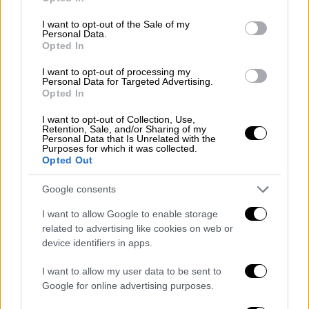
use your data for below specified purposes in below Google
περισσότερο γοτθική αισθητική
. «Πάντα με
consent section.
I want to opt-out of the Sale of my
γοήτευαν τα σκοτεινά πράγματα, αλλά ήμουν
Personal Data.
παιδί της Disney και το όλο κλίμα ήταν να
Opted In
είσαι χαριτωμένη, ευγενική και υπερβολικά
I want to opt-out of processing my
γλυκιά», είπε χαρακτηριστικά. Από την άλλη,
Personal Data for Targeted Advertising.
Opted In
ωστόσο, υπάρχουν περιορισμοί. «Κάνω μια
σειρά που θα κρατήσει για χρόνια και στην
I want to opt-out of Collection, Use,
Retention, Sale, and/or Sharing of my
οποία παίζω μια μαθήτρια. Αλλά είμαι και μια
Personal Data that Is Unrelated with the
Purposes for which it was collected.
νεαρή γυναίκα», εξήγησε.
Opted Out
Jenna Ortega on "Wednesday":
Google consents
I want to allow Google to enable storage
“I’m doing a show I’m going to be
related to advertising like cookies on web or
doing for years where I play a
device identifiers in apps.
schoolgirl. But I’m also a young
I want to allow my user data to be sent to
woman... how you’re dressed in the
Google for online advertising purposes.
schoolgirl costume. There’s just