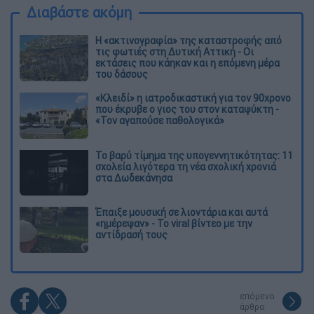
Διαβάστε ακόμη
Η «ακτινογραφία» της καταστροφής από
τις φωτιές στη Δυτική Αττική - Οι
εκτάσεις που κάηκαν και η επόμενη μέρα
του δάσους
«Κλειδί» η ιατροδικαστική για τον 90χρονο
που έκρυβε ο γιος του στον καταψύκτη -
«Τον αγαπούσε παθολογικά»
Το βαρύ τίμημα της υπογεννητικότητας: 11
σχολεία λιγότερα τη νέα σχολική χρονιά
στα Δωδεκάνησα
Έπαιξε μουσική σε λιοντάρια και αυτά
«ημέρεψαν» - Το viral βίντεο με την
αντίδρασή τους
επόμενο
άρθρο