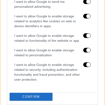
something about it that’s very
I want to allow Google to send me
patronizing."
https://t.co/zSSdAV3aE
personalized advertising.
M
I want to allow Google to enable storage
related to analytics like cookies on web or
— Variety (@Variety)
May 29, 2025
device identifiers in apps.
Η Ορτέγκα αναγνώρισε πως ο ρόλος της
I want to allow Google to enable storage
Wednesday ενδέχεται
να περιορίσει τις
related to functionality of the website or app.
αντιλήψεις της βιομηχανίας για τις
I want to allow Google to enable storage
δυνατότητές της
ως ηθοποιού. Γι’ αυτό και
related to personalization.
επέλεξε αμέσως μετά την ολοκλήρωση της
πρώτης σεζόν να συμμετάσχει σε μια σειρά
I want to allow Google to enable storage
διαφορετικών ταινιών, όπως το «Death of a
related to security, including authentication
functionality and fraud prevention, and other
Unicorn» της A24, το «Hurry Up Tomorrow» με
user protection.
τον The Weeknd, το «Klara and the Sun» του
Τάικα Γουαϊτίτι και το «The Gallerist» με τη
Νάταλι Πόρτμαν.
CONFIRM
Ως μια ηθοποιός που στην παιδική της ηλικία