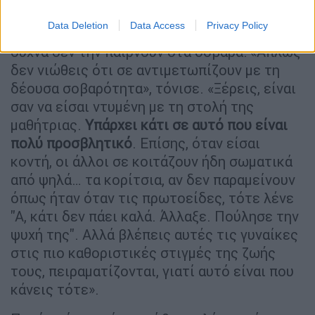
υπήρξε σταρ και τώρα προσπαθεί να
Data Deletion
Data Access
Privacy Policy
εδραιωθεί ως ενήλικη ηθοποιός, νιώθει ότι
συχνά δεν την παίρνουν στα σοβαρά: «Απλώς
δεν νιώθεις ότι σε αντιμετωπίζουν με τη
δέουσα σοβαρότητα», τόνισε. «Ξέρεις, είναι
σαν να είσαι ντυμένη με τη στολή της
μαθήτριας.
Υπάρχει κάτι σε αυτό που είναι
πολύ προσβλητικό
. Επίσης, όταν είσαι
κοντή, οι άλλοι σε κοιτάζουν ήδη σωματικά
από ψηλά… τα κορίτσια, αν δεν παραμείνουν
όπως ήταν όταν τις πρωτοείδες, τότε λένε
''Α, κάτι δεν πάει καλά. Άλλαξε. Πούλησε την
ψυχή της''. Αλλά βλέπεις αυτές τις γυναίκες
στις πιο καθοριστικές στιγμές της ζωής
τους, πειραματίζονται, γιατί αυτό είναι που
κάνεις τότε».