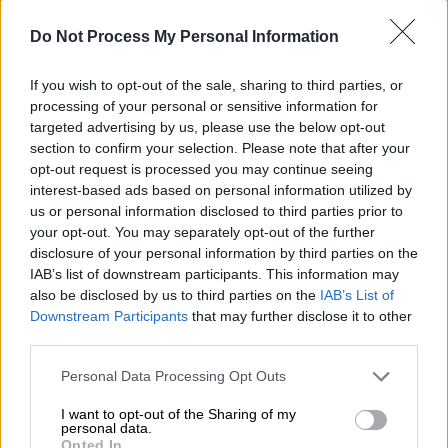
Ορτέγκα έγινε ξαφνικά παγκόσμιο
φαινόμενο, γεγονός που τη μετέτρεψε σε
Do Not Process My Personal Information
στόχο στα μέσα κοινωνικής δικτύωσης,
όπου κάθε της κίνηση και επαγγελματική
If you wish to opt-out of the sale, sharing to third parties, or
απόφαση τελούσαν υπό συνεχή κριτική.
processing of your personal or sensitive information for
targeted advertising by us, please use the below opt-out
Όπως τόνισε, αισθάνθηκε «απίστευτα
section to confirm your selection. Please note that after your
παρεξηγημένη» τη στιγμή που βρισκόταν
opt-out request is processed you may continue seeing
στην κορύφωση της φήμης της. «
Νιώθω πως
interest-based ads based on personal information utilized by
το να είσαι νταής είναι πολύ δημοφιλές αυτή
us or personal information disclosed to third parties prior to
your opt-out. You may separately opt-out of the further
τη στιγμή
», σημείωσε. «Το να βρεθείς στη
disclosure of your personal information by third parties on the
λάθος πλευρά της δημοσιότητας ήταν
IAB’s list of downstream participants. This information may
πραγματικά αποκαλυπτικό».
also be disclosed by us to third parties on the
IAB’s List of
Downstream Participants
that may further disclose it to other
Η ίδια αναγνώρισε ότι η επιτυχία του
third parties.
«Wednesday» υπήρξε δίκοπο μαχαίρι. Από τη
Please note that this website/app uses one or more Google
Personal Data Processing Opt Outs
μία,
της έδωσε την ευκαιρία να ανακαλύψει
services and may gather and store information including but
νέα ενδιαφέροντα, όπως το να μάθει
not limited to your visit or usage behaviour. You may click to
I want to opt-out of the Sharing of my
personal data.
βιολοντσέλο και να υιοθετήσει μια
grant or deny consent to Google and its third-party tags to
Opted In