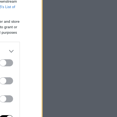
 downstream
B’s List of
er and store
to grant or
ed purposes