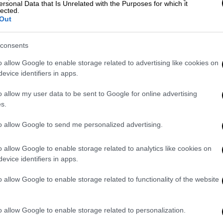
ersonal Data that Is Unrelated with the Purposes for which it
lected.
Out
consents
o allow Google to enable storage related to advertising like cookies on
evice identifiers in apps.
απ' τα Εγκλήματα
#EurovisionGR
o allow my user data to be sent to Google for online advertising
s.
025
to allow Google to send me personalized advertising.
 Γιώργος Καπουτζίδης.»
#eurovisiongr
o allow Google to enable storage related to analytics like cookies on
evice identifiers in apps.
025
o allow Google to enable storage related to functionality of the website
atus/1922378573660164369
o allow Google to enable storage related to personalization.
s/1922371365849477551