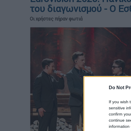
του διαγωνισμού - Ο Ε
Οι χρήστες πήραν φωτιά
Do Not Pr
If you wish 
sensitive in
confirm you
continue se
information 