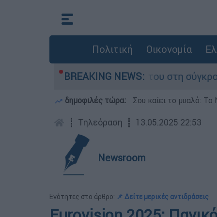
Πολιτική
Οικονομία
Ελ
 Δαμίγο που έχασε τη ζωή του στη σύγκρουση ε
BREAKING NEWS:
δημοφιλές τώρα:
Σου καίει το μυαλό: Το 
┋
Τηλεόραση
┋
13.05.2025 22:53
Newsroom
Ενότητες στο άρθρο:
📌 Δείτε μερικές αντιδράσεις
Eurovision 2025: Πανικ