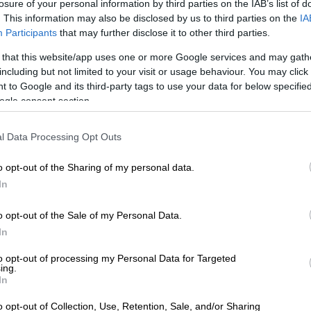
losure of your personal information by third parties on the IAB’s list of
. This information may also be disclosed by us to third parties on the
IA
Participants
that may further disclose it to other third parties.
 that this website/app uses one or more Google services and may gath
including but not limited to your visit or usage behaviour. You may click 
 to Google and its third-party tags to use your data for below specifi
ogle consent section.
 το ΕΘΝΟΣ στη Google
l Data Processing Opt Outs
o opt-out of the Sharing of my personal data.
ion 2025
να πραγματοποιείται αυτή τη
In
πεύσει στο X (πρώην Twitter) προσφέροντας
o opt-out of the Sale of my Personal Data.
In
to opt-out of processing my Personal Data for Targeted
ing.
In
στον Theo Evan για τον σημερινό
o opt-out of Collection, Use, Retention, Sale, and/or Sharing