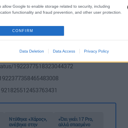
s/1922370934645686641
o allow Google to enable storage related to security, including
cation functionality and fraud prevention, and other user protection.
/status/1922371711007105193
/1922377320146391391
CONFIRM
s/1922373125913588223
Data Deletion
Data Access
Privacy Policy
1922377114877124819
status/1922377518323044372
s/1922377358465483008
s/1921825512453763431
Ντύθηκε «Χάρος»,
«Όχι γκέι 17 Pro,
ανέβηκε στην
αλλά σπασμένο