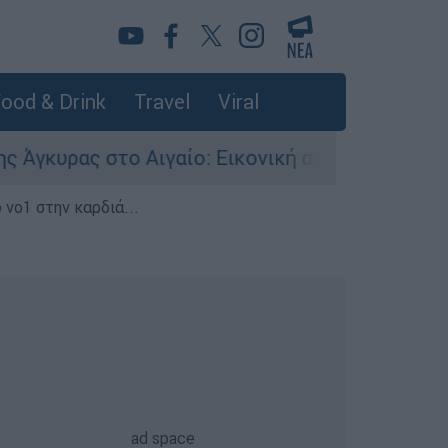
ood & Drink
Travel
Viral
ς στο Αιγαίο: Εικονική αερομαχία ανάμεσα σε ε
 νο1 στην καρδιά...