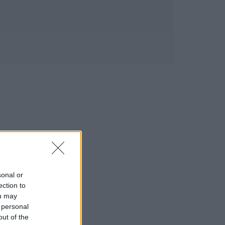
sonal or
ection to
ou may
 personal
out of the