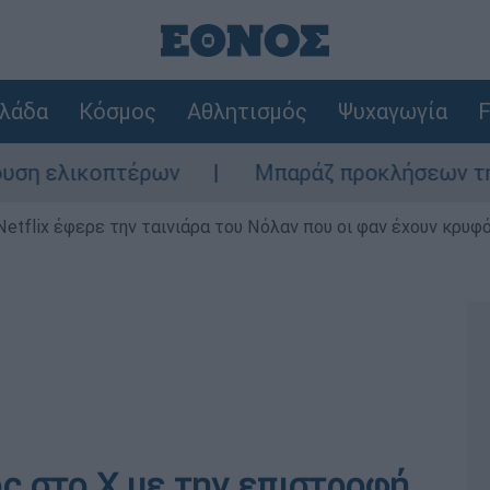
λάδα
Κόσμος
Αθλητισμός
Ψυχαγωγία
F
λικοπτέρων
Μπαράζ προκλήσεων της Άγκυρα
Netflix έφερε την ταινιάρα του Νόλαν που οι φαν έχουν κρυφό
ός στο Χ με την επιστροφή