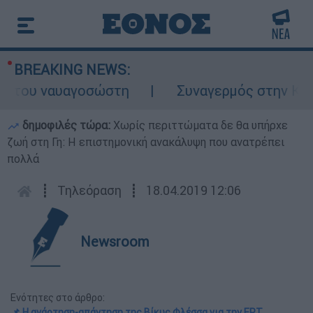
BREAKING NEWS:
του ναυαγοσώστη
Συναγερμός στην Κάρπαθο
δημοφιλές τώρα:
Χωρίς περιττώματα δε θα υπήρχε
ζωή στη Γη: Η επιστημονική ανακάλυψη που ανατρέπει
πολλά
┋
Τηλεόραση
┋
18.04.2019 12:06
Newsroom
Ενότητες στο άρθρο:
📌 Η ανάρτηση-απάντηση της Βίκυς Φλέσσα για την ΕΡΤ