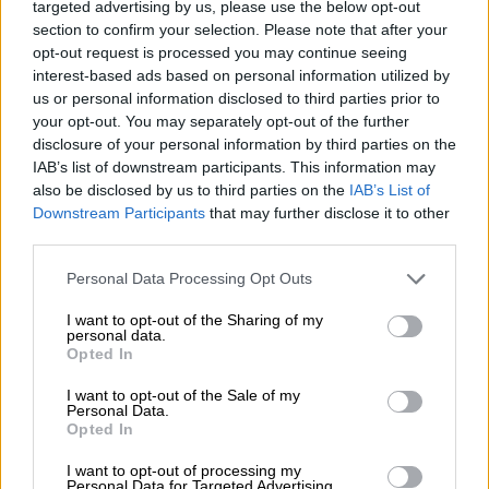
targeted advertising by us, please use the below opt-out
γνωστοποιήσετε, αν τόν έχετε. Επιβάλλεται,
section to confirm your selection. Please note that after your
όμως, για λόγους ηθικής τάξεως έναντι των
opt-out request is processed you may continue seeing
υπολοίπων υποψηφίων, που δεν έχουν εξ
interest-based ads based on personal information utilized by
us or personal information disclosed to third parties prior to
επαγγέλματος τηλεοπτικό βήμα.
your opt-out. You may separately opt-out of the further
disclosure of your personal information by third parties on the
Ουδέποτε ζήτησα από ουδένα να συνεχιστεί
IAB’s list of downstream participants. This information may
απρόσκοπτα η εκπομπή μου, ενώ είμαι
also be disclosed by us to third parties on the
IAB’s List of
υποψήφια Ευρωβουλευτής με τη ΝΔ. Το
Downstream Participants
that may further disclose it to other
άρθρο 13 του σχετικού νόμου 4255/14
third parties.
παρέχει το δικαίωμα δύο εμφανίσεων σε
Please note that this website/app uses one or more Google
Personal Data Processing Opt Outs
κάθε κανάλι πανελλαδικής εμβέλειας για
services and may gather and store information including but
τους υποψήφιους Ευρωβουλευτές. Αυτό το
not limited to your visit or usage behaviour. You may click to
I want to opt-out of the Sharing of my
personal data.
grant or deny consent to Google and its third-party tags to
οποίο ζήτησα από τη Διοίκηση της ΕΡΤ είναι
Opted In
use your data for below specified purposes in below Google
να κάνω χρήση αυτού του δημοκρατικού
consent section.
I want to opt-out of the Sale of my
δικαιώματος. Είναι κωμικό να θεωρείται ότι
Personal Data.
Opted In
επιζητώ 2 εκπομπών δημοσιότητα έπειτα
από 16 χρόνια συνεχούς τηλεοπτικής
I want to opt-out of processing my
Personal Data for Targeted Advertising.