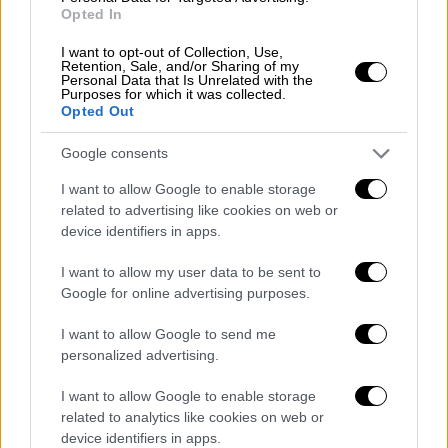
παρουσίας με προσήλωση ΣΤΑ ΑΚΡΑ.
Opted In
I want to opt-out of Collection, Use,
Τους 9 καλεσμένους μου σκέπτομαι, τις
Retention, Sale, and/or Sharing of my
εκπομπές που έχουν μαγνητοσκοπηθεί, τους
Personal Data that Is Unrelated with the
Purposes for which it was collected.
πόρους της ΕΡΤ που έχουν διατεθεί και
Opted Out
τους συναδέλφους που έχουν εργαστεί για
Google consents
αυτές. Γι ´αυτό και ερώτησα επανειλημμένως
τη Διοίκηση τί θα γίνουν οι εκπομπές μετά
I want to allow Google to enable storage
τις Ευρωεκλογές. Δέσμευση ότι θα
related to advertising like cookies on web or
device identifiers in apps.
προβληθούν δεν έλαβα».
I want to allow my user data to be sent to
Google for online advertising purposes.
I want to allow Google to send me
personalized advertising.
I want to allow Google to enable storage
related to analytics like cookies on web or
device identifiers in apps.