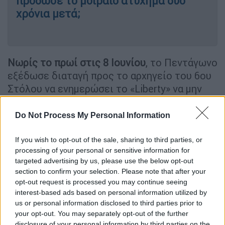
πρόδωσε το μοιραίο ατύχημα δυο
χρόνια μετά;
Νωρίς το πρωί στις 8 Ιουνίου
, το Πεντάγωνο
εξέδωσε διαταγή προς το αρχηγείο του 6ου
Στόλου να ενημερώσει το «Liberty» να μην
πλησιάσει σε απόσταση 100 ναυτικών μιλίων
προς το Ισραήλ, τη Συρία ή την ακτή του
Do Not Process My Personal Information
Σινά. Το «Liberty», για πολλούς λόγους, δεν
έλαβε ποτέ αυτή τη διαταγή.
If you wish to opt-out of the sale, sharing to third parties, or
processing of your personal or sensitive information for
targeted advertising by us, please use the below opt-out
section to confirm your selection. Please note that after your
opt-out request is processed you may continue seeing
interest-based ads based on personal information utilized by
us or personal information disclosed to third parties prior to
your opt-out. You may separately opt-out of the further
video
disclosure of your personal information by third parties on the