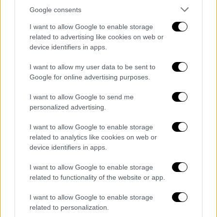
επέβαιναν στο πλοίο έλαβαν αυστηρή
Google consents
διαταγή η οποία τους απαγόρευε να
I want to allow Google to enable storage
μιλήσουν ποτέ για όσα συνέβησαν εκείνη την
related to advertising like cookies on web or
ημέρα. Το
Ισραήλ
ζήτησε συγγνώμη και
device identifiers in apps.
κατέβαλε αποζημιώσεις στις οικογένειες
I want to allow my user data to be sent to
των θυμάτων. Λίγες ημέρες μετά ισραηλινές
Google for online advertising purposes.
και αμερικανικές εξεταστικές επιτροπές
αποφάνθηκαν ότι η επίθεση προκλήθηκε από
I want to allow Google to send me
«λάθος».
personalized advertising.
Μια από τις θεωρίες
που κυκλοφορούσαν
I want to allow Google to enable storage
related to analytics like cookies on web or
ευρέως σχετικά με το «Liberty» ήταν ότι οι
device identifiers in apps.
ΗΠΑ και το Ισραήλ συνωμότησαν για να
χτυπηθεί το πλοίο ώστε να καταστρέψουν
I want to allow Google to enable storage
στοιχεία που αποδείκνυαν, ότι οι ΗΠΑ
related to functionality of the website or app.
βοηθούσαν το Ισραήλ, ή ότι οι Ισραηλινοί
I want to allow Google to enable storage
προσπάθησαν να καταστρέψουν το πλοίο
related to personalization.
επειδή υπέκλεψε ισραηλινά σήματα από τα