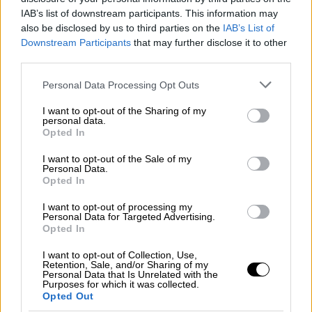
IAB’s list of downstream participants. This information may
also be disclosed by us to third parties on the
IAB’s List of
Downstream Participants
that may further disclose it to other
third parties.
Το «Liberty»
έπλεε 14 ναυτικά μίλια από τις
Please note that this website/app uses one or more Google
Personal Data Processing Opt Outs
ακτές της χερσονήσου του Σινά, όταν
services and may gather and store information including but
δέχτηκε την επίθεση. Η συνδυασμένη
not limited to your visit or usage behaviour. You may click to
I want to opt-out of the Sharing of my
personal data.
grant or deny consent to Google and its third-party tags to
αεροπορική και θαλάσσια επίθεση σκότωσε
Opted In
use your data for below specified purposes in below Google
34 μέλη του πληρώματος (αξιωματικούς και
consent section.
I want to opt-out of the Sale of my
ναύτες, δύο πεζοναύτες και έναν πολίτη -
Personal Data.
Opted In
υπάλληλο της NSA), ενώ τραυμάτισε 171
μέλη του πληρώματος και προκάλεσε
I want to opt-out of processing my
Personal Data for Targeted Advertising.
σοβαρές ζημιές στο πλοίο.
Opted In
Οι διαδικασίες
έρευνας του Ανακριτικού του
I want to opt-out of Collection, Use,
Retention, Sale, and/or Sharing of my
Πολεμικού Ναυτικού, μετά το περιστατικό,
Personal Data that Is Unrelated with the
διεξήχθησαν κάτω από απόλυτη
Purposes for which it was collected.
Opted Out
μυστικότητα, και οι επιζώντες που