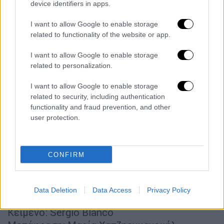
ενώ η παράσταση ξεχώρισε και για τις
device identifiers in apps.
ερμηνείες του Θάνου Λέκκα στον ρόλο του
I want to allow Google to enable storage
Συγγραφέα και του Δημήτρη Καπουράνη στον
related to functionality of the website or app.
διπλό ρόλο Μαρτίν/Φεδερίκο.
I want to allow Google to enable storage
related to personalization.
I want to allow Google to enable storage
related to security, including authentication
functionality and fraud prevention, and other
user protection.
video
CONFIRM
Ταυτότητα παράστασης
Data Deletion
Data Access
Privacy Policy
Κείμενο: Sergio Blanco