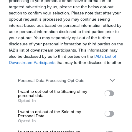
processing of your personal or sensitive information for
τελευταία ευκαιρία στο θεατρόφιλο κοινό
targeted advertising by us, please use the below opt-out
να παρακολουθήσει την παράσταση,
section to confirm your selection. Please note that after your
ανακοινώνοντας δύο καλοκαιρινές
opt-out request is processed you may continue seeing
εμφανίσεις:
στο Βεάκειο Δημοτικό Θέατρο
interest-based ads based on personal information utilized by
us or personal information disclosed to third parties prior to
Πειραιά την Κυριακή 28 Ιουνίου και στο
your opt-out. You may separately opt-out of the further
Δημοτικό Θέατρο Λυκαβηττού την Τρίτη 30
disclosure of your personal information by third parties on the
Ιουνίου
. Η διάθεση των εισιτηρίων ξεκίνησε
IAB’s list of downstream participants. This information may
ήδη.
also be disclosed by us to third parties on the
IAB’s List of
Downstream Participants
that may further disclose it to other
Η υπόθεση
third parties.
Please note that this website/app uses one or more Google
Personal Data Processing Opt Outs
Ένας συγγραφέας συναντά επί μήνες, μέσα
services and may gather and store information including but
στη φυλακή, έναν εικοσάχρονο πατροκτόνο,
not limited to your visit or usage behaviour. You may click to
I want to opt-out of the Sharing of my
personal data.
τον Μαρτίν, με στόχο να γράψει ένα
grant or deny consent to Google and its third-party tags to
Opted In
θεατρικό έργο βασισμένο στην ιστορία του.
use your data for below specified purposes in below Google
consent section.
Ο νεαρός καλείται να ερμηνεύσει τον εαυτό
I want to opt-out of the Sale of my
Personal Data.
του στη σκηνή, ωστόσο η άδεια δεν
Opted In
εγκρίνεται από το αρμόδιο υπουργείο. Τη