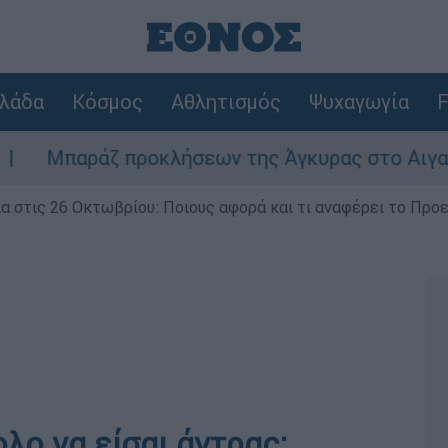
λάδα
Κόσμος
Αθλητισμός
Ψυχαγωγία
F
προκλήσεων της Άγκυρας στο Αιγαίο: Εικονική α
ία στις 26 Οκτωβρίου: Ποιους αφορά και τι αναφέρει το Προ
λο να είσαι άντρας: