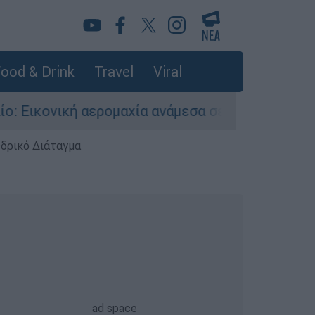
ood & Drink
Travel
Viral
ερομαχία ανάμεσα σε ελληνικά και τουρκικά F-1
εδρικό Διάταγμα