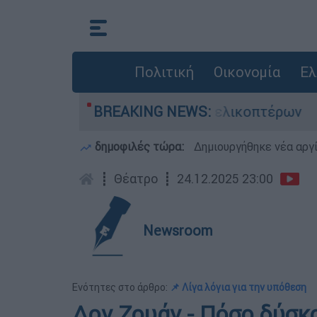
Πολιτική
Οικονομία
Ελ
ή του στη σύγκρουση ελικοπτέρων
BREAKING NEWS:
Μπαράζ 
δημοφιλές τώρα:
Δημιουργήθηκε νέα αργ
┋
Θέατρο
┋
24.12.2025 23:00
Newsroom
Ενότητες στο άρθρο:
📌 Λίγα λόγια για την υπόθεση
Δον Ζουάν - Πόσο δύσκο