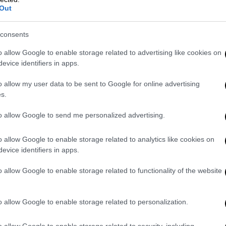
Out
video
consents
o allow Google to enable storage related to advertising like cookies on
evice identifiers in apps.
o allow my user data to be sent to Google for online advertising
s.
to allow Google to send me personalized advertising.
o allow Google to enable storage related to analytics like cookies on
evice identifiers in apps.
o allow Google to enable storage related to functionality of the website
λιτέχνης που προσπαθεί να ξεφύγει από τις
γει στο μπαρ του πατέρα του. Εκεί,
σε μια
νωνίας, ανακαλύπτει ότι το πραγματικό
o allow Google to enable storage related to personalization.
ούθους
. Γοητεύει τους
o allow Google to enable storage related to security, including