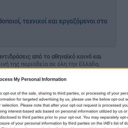
ποιοί, τεχνικοί και εργαζόμενοι στο
ντιδράσεις από το αθηναϊκό κοινό και
ινή της περιοδεία σε όλη την Ελλάδα,
της στη Θεσσαλονίκη.
ocess My Personal Information
ρισμένο αριθμό παραστάσεων,
το έργο θα
ειον
, δίνοντας στο κοινό της Βόρειας
to opt-out of the sale, sharing to third parties, or processing of your per
ήσει τη σύγχρονη αυτή προσέγγιση του
formation for targeted advertising by us, please use the below opt-out s
r selection. Please note that after your opt-out request is processed y
eing interest-based ads based on personal information utilized by us or
ς Βλάχος συνθέτουν μια νέα αφήγηση γύρω
disclosed to third parties prior to your opt-out. You may separately opt-
losure of your personal information by third parties on the IAB’s list of
τάζοντας τη θέση του άντρα στον σύγχρονο