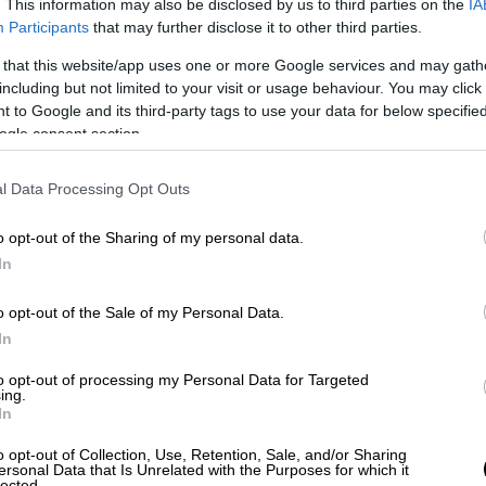
. This information may also be disclosed by us to third parties on the
IA
ρδο Βύρωνα, ο Δον Ζουάν υπήρξε σύμβολο
Participants
that may further disclose it to other third parties.
ών και της ατομικής ελευθερίας. Στη
 that this website/app uses one or more Google services and may gath
φώνεται σε μια φιγούρα βαθιά συνδεδεμένη
including but not limited to your visit or usage behaviour. You may click 
 to Google and its third-party tags to use your data for below specifi
ogle consent section.
ης και έντονων αντιπαραθέσεων, ο Δον
σιστικός ηγέτης που προσφέρει απλοϊκές
l Data Processing Opt Outs
 Με τις ερμηνείες των Χριστόδουλου
κτρας Φραγκιαδάκη, Ειρήνης Μπούνταλη και
o opt-out of the Sharing of my personal data.
ει τα όρια ανάμεσα στη γοητεία και τη
In
o opt-out of the Sale of my Personal Data.
In
to opt-out of processing my Personal Data for Targeted
ing.
In
o opt-out of Collection, Use, Retention, Sale, and/or Sharing
ersonal Data that Is Unrelated with the Purposes for which it
lected.