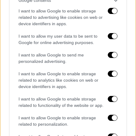
ενέργειας που θα μπορούσε να παραχθεί από
Google consents
ανθρώπους που απλά περπατούν», δήλωσε ο
I want to allow Google to enable storage
συγγραφέας της μελέτης, Guido Panzarasa.
related to advertising like cookies on web or
«Η εστίασή μας ήταν να καταδείξουμε τη
device identifiers in apps.
δυνατότητα τροποποίησης του ξύλου με
I want to allow my user data to be sent to
σχετικά φιλικές προς το περιβάλλον
Google for online advertising purposes.
διαδικασίες ώστε να το καταστήσουμε
τριβοηλεκτρικό. Το έλατο είναι φθηνό και
I want to allow Google to send me
personalized advertising.
διαθέσιμο και έχει ευνοϊκές μηχανικές
ιδιότητες».
I want to allow Google to enable storage
related to analytics like cookies on web or
Χρειάζεται περισσότερη δουλειά
device identifiers in apps.
Ο καθηγητής Nick Jenkins, επικεφαλής της
I want to allow Google to enable storage
ερευνητικής ομάδας του κέντρου για την
related to functionality of the website or app.
ολοκληρωμένη παραγωγή και παροχή
I want to allow Google to enable storage
ανανεώσιμης ενέργειας στο Πανεπιστήμιο
related to personalization.
του Κάρντιφ, ο οποίος δεν συμμετείχε στην