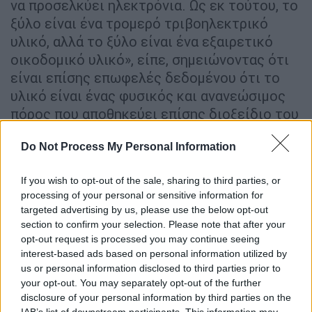
να προσελκύει ηλεκτρόνια. Ως εκ τούτου, το
ξύλο είναι ένα τρομερό τριβοηλεκτρικό
υλικό, αλλά το ξύλο είναι ένα εξαιρετικό
οικοδομικό υλικό», είπε, σημειώνοντας ότι
είναι επίσης επωφελές δεδομένου ότι το
υλικό είναι ένας φυσικός και ανανεώσιμος
πόρος που αποθηκεύει επίσης διοξείδιο του
άνθρακα.
Do Not Process My Personal Information
Για να ενισχύσουν τις τριβοηλεκτρικές
ιδιότητες του ξύλου, οι ερευνητές
If you wish to opt-out of the sale, sharing to third parties, or
επικάλυψαν το ένα κομμάτι του με μια κοινή
processing of your personal or sensitive information for
targeted advertising by us, please use the below opt-out
σιλικόνη που κερδίζει ηλεκτρόνια κατά την
section to confirm your selection. Please note that after your
επαφή, ενώ το άλλο κομμάτι το στόλισαν με
opt-out request is processed you may continue seeing
νανοκρυστάλλους που έχουν την τάση να
interest-based ads based on personal information utilized by
χάνουν ηλεκτρόνια. Αφού δοκίμασαν
us or personal information disclosed to third parties prior to
your opt-out. You may separately opt-out of the further
διάφορα είδη ξύλου, διαπίστωσαν ότι η
disclosure of your personal information by third parties on the
ακτινωτά κομμένo έλατο- ένα κοινό ξύλο για