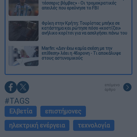
τέσσερις βόμβες» - Οι τρομοκρατικές
απειλές που ερεύνησε το FBI
Φρίκη στην Κρήτη: Τουρίστας μπήκε σε
κατάστημα και ρώτησε πόσο «κοστίζει»
ανήλικο κορίτσι για να ασελγήσει πάνω του
Marfin: «Δεν έχω καμία σχέση με την
επίθεση» λέει η 46χρονη - Τι αποκάλυψε
στους αστυνομικούς
επόμενο
άρθρο
#TAGS
Ελβετία
επιστήμονες
ηλεκτρική ενέργεια
τεχνολογία