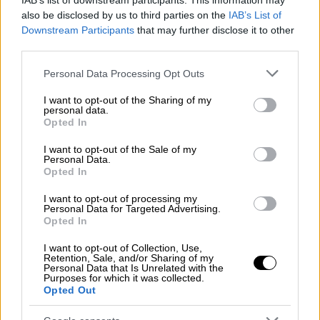
IAB’s list of downstream participants. This information may
κατασκευές στην Ευρώπη - παρήγαγε 80
also be disclosed by us to third parties on the
IAB’s List of
φορές περισσότερο ηλεκτρισμό από το
Downstream Participants
that may further disclose it to other
third parties.
φυσικό ξύλο.
Χρησιμοποιώντας ένα πρωτότυπο ξύλινο
Please note that this website/app uses one or more Google
Personal Data Processing Opt Outs
δάπεδο με επιφάνεια ελαφρώς μικρότερη
services and may gather and store information including but
not limited to your visit or usage behaviour. You may click to
I want to opt-out of the Sharing of my
από ένα κομμάτι χαρτί Α4 παρήγαγαν αρκετή
personal data.
grant or deny consent to Google and its third-party tags to
ενέργεια για το άναμμα οικιακών λαμπτήρων
Opted In
use your data for below specified purposes in below Google
LED και μικρών ηλεκτρονικών συσκευών,
consent section.
I want to opt-out of the Sale of my
όπως αριθμομηχανές, διαπίστωσαν οι
Personal Data.
Opted In
ερευνητές. Άναψαν με επιτυχία μια λάμπα με
το πρωτότυπο όταν ένας ενήλικας
I want to opt-out of processing my
Personal Data for Targeted Advertising.
άνθρωπος περπατούσε πάνω του, σύμφωνα
Opted In
με την εργασία που δημοσιεύθηκε στο
I want to opt-out of Collection, Use,
περιοδικό Matter.
Retention, Sale, and/or Sharing of my
Personal Data that Is Unrelated with the
Purposes for which it was collected.
«Φανταστείτε να φτιάξετε ένα δάπεδο με
Opted Out
τέτοιου είδους συσκευές, την ποσότητα