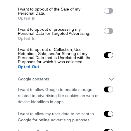
use your data for below specified purposes in below Google
consent section.
I want to opt-out of the Sale of my
Personal Data.
Opted In
I want to opt-out of processing my
Personal Data for Targeted Advertising.
Opted In
I want to opt-out of Collection, Use,
Retention, Sale, and/or Sharing of my
Lifestyle
|
22.06.2020 16:18
Personal Data that Is Unrelated with the
Purposes for which it was collected.
Κέιτλιν Τζένερ: Φωτογραφίες από την
Opted Out
επίσκεψή της στο κέντρο της Αθήνας
(pics)
Google consents
Φωτογραφίες με casual εμφάνιση από το
I want to allow Google to enable storage
related to advertising like cookies on web or
κέντρο της Αθήνας, εκεί όπου η Κέιτλιν
device identifiers in apps.
Τζένερ έκανε τις βόλτες της
I want to allow my user data to be sent to
Google for online advertising purposes.