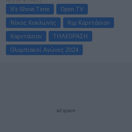
It's Show Time
Open TV
Νίκος Κοκλώνης
Κιμ Καρντάσιαν
Καρντάσιαν
ΤΗΛΕΟΡΑΣΗ
Ολυμπιακοί Αγώνες 2024