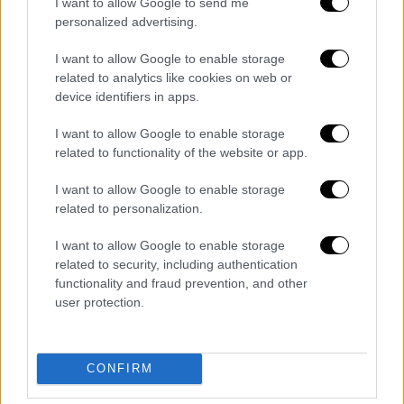
I want to allow Google to send me
personalized advertising.
I want to allow Google to enable storage
related to analytics like cookies on web or
device identifiers in apps.
I want to allow Google to enable storage
related to functionality of the website or app.
I want to allow Google to enable storage
Lifestyle
|
07.04.2019 13:12
related to personalization.
Νίκος Κοκλώνης: Η ερώτηση στην
Κέιτλιν Τζένερ που δεν παίχτηκε στο
I want to allow Google to enable storage
related to security, including authentication
«It’s Show Time»
functionality and fraud prevention, and other
Η διάσημη τηλεπερσόνα απαλλαγμένη από
user protection.
ταμπού απάντησε με αφοπλιστική
ειλικρίνεια
CONFIRM