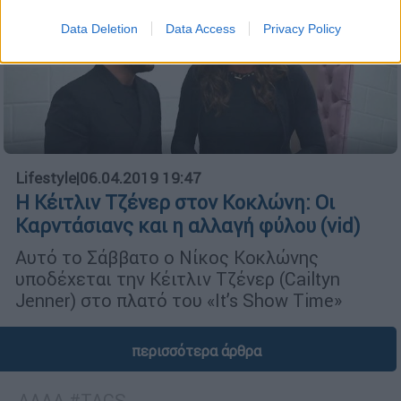
Data Deletion
Data Access
Privacy Policy
Lifestyle
|
06.04.2019 19:47
Η Κέιτλιν Τζένερ στον Κοκλώνη: Οι
Καρντάσιανς και η αλλαγή φύλου (vid)
Αυτό το Σάββατο ο Νίκος Κοκλώνης
υποδέχεται την Κέιτλιν Τζένερ (Cailtyn
Jenner) στο πλατό του «It’s Show Time»
περισσότερα άρθρα
ΑΛΛΑ #TAGS