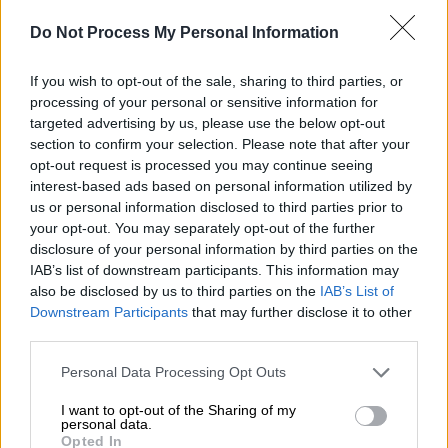
Do Not Process My Personal Information
If you wish to opt-out of the sale, sharing to third parties, or
processing of your personal or sensitive information for
targeted advertising by us, please use the below opt-out
section to confirm your selection. Please note that after your
Lifestyle
|
23.06.2020 15:28
opt-out request is processed you may continue seeing
Κέιτλιν Τζένερ: Σχεδόν όλη μου τη ζωή
interest-based ads based on personal information utilized by
κυκλοφορούσα κρυφά ντυμένος γυναίκα
us or personal information disclosed to third parties prior to
your opt-out. You may separately opt-out of the further
Η Κέιτλιν Τζένερ sστο περιοδικό People
disclosure of your personal information by third parties on the
παραδέχεται ότι σχεδόν όλη της τη ζωή
IAB’s list of downstream participants. This information may
κυκλοφορούσε κρυφά ντυμένη γυναίκα -
also be disclosed by us to third parties on the
IAB’s List of
«Ένιωθα δυσφορία με το φύλο μου»
Downstream Participants
that may further disclose it to other
third parties.
Please note that this website/app uses one or more Google
Personal Data Processing Opt Outs
services and may gather and store information including but
not limited to your visit or usage behaviour. You may click to
I want to opt-out of the Sharing of my
personal data.
grant or deny consent to Google and its third-party tags to
Opted In