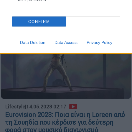
CONFIRM
Data Deletion
Data Access
Privacy Policy
Lifestyle
|
14.05.2023 02:17
Eurovision 2023: Ποια είναι η Loreen από
τη Σουηδία που κέρδισε για δεύτερη
φορά στον μουσικό διαγωνισμό