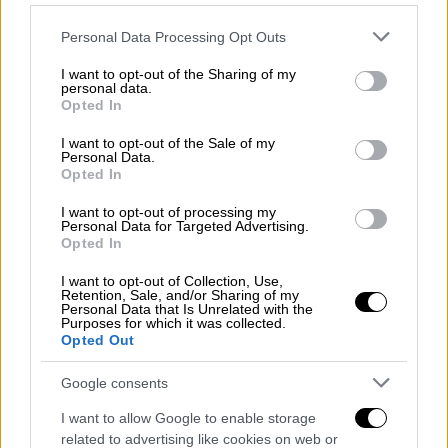
Please note that this website/app uses one or more Google
Personal Data Processing Opt Outs
services and may gather and store information including but
not limited to your visit or usage behaviour. You may click to
I want to opt-out of the Sharing of my
personal data.
grant or deny consent to Google and its third-party tags to
Opted In
use your data for below specified purposes in below Google
Lifestyle
|
14.05.2023 15:21
consent section.
I want to opt-out of the Sale of my
Eurovision 2023: Όλα όσα έγιναν στον
Personal Data.
τελικό - Η απρεπής χειρονομία της
Opted In
Γαλλίδας και η μεγάλη νίκη της Loreen
I want to opt-out of processing my
από τη Σουηδία
Personal Data for Targeted Advertising.
Opted In
Η Loreen με το «Euphoria», πριν από 11
I want to opt-out of Collection, Use,
χρόνια, είχε κερδίσει τον διαγωνισμό και
Retention, Sale, and/or Sharing of my
πλέον είναι η δεύτερη ερμηνεύτρια, μετά
Personal Data that Is Unrelated with the
Purposes for which it was collected.
τον Τζόνι Λόγκαν που έχει δύο νίκες στην
Opted Out
Eurovision
Google consents
I want to allow Google to enable storage
related to advertising like cookies on web or