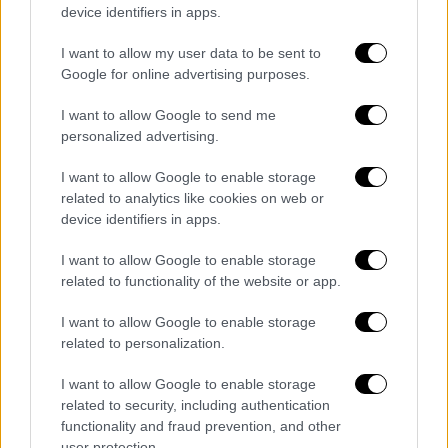
device identifiers in apps.
I want to allow my user data to be sent to
Google for online advertising purposes.
I want to allow Google to send me
personalized advertising.
I want to allow Google to enable storage
related to analytics like cookies on web or
device identifiers in apps.
I want to allow Google to enable storage
Lifestyle
|
14.05.2023 14:30
related to functionality of the website or app.
Οργή Μικρούτσικου κατά της ΕΡΤ:
I want to allow Google to enable storage
Ξέσπασμα μετά το 4αρι στην Κύπρο στον
related to personalization.
τελικό της Eurovision
I want to allow Google to enable storage
Ο Ανδρέας Μικρούτσικος σχολίασε όσα
related to security, including authentication
συνέβησαν στη μεγάλη βραδιά του τελικού
functionality and fraud prevention, and other
της Eurovision
user protection.