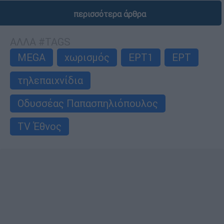
περισσότερα άρθρα
ΑΛΛΑ #TAGS
MEGA
χωρισμός
ΕΡΤ1
ΕΡΤ
τηλεπαιχνίδια
Οδυσσέας Παπασπηλιόπουλος
TV Έθνος