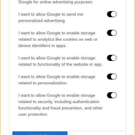
Google for online advertising purposes.
Lifestyle
|
30.03.2023 11:54
Ευγενία Σαμαρά – Γιάννης Ποιμενίδης:
I want to allow Google to send me
Χώρισαν ύστερα από 8 χρόνια σχέσης, οι
personalized advertising.
φήμες και ο Οδυσσέας
I want to allow Google to enable storage
Παπασπηλιόπουλος
related to analytics like cookies on web or
Το ζευγάρι γνωρίστηκε στα γυρίσματα της
device identifiers in apps.
τηλεοπτικής σειράς του ΑΝΤ1, «Εκδρομή».
I want to allow Google to enable storage
Από τότε δέθηκαν και αποτέλεσαν ένα από
related to functionality of the website or app.
τα αγαπημένα ζευγάρια της ελληνικής
σόουμπιζ
I want to allow Google to enable storage
related to personalization.
I want to allow Google to enable storage
related to security, including authentication
functionality and fraud prevention, and other
user protection.