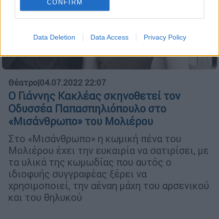
CONFIRM
Data Deletion
Data Access
Privacy Policy
Θέατρο
|
04.07.2022 22:07
O Γιάννης Κακλέας σκηνοθετεί τον
Οδυσσέα Παπασπηλιόπουλο στο
«Μισάνθρωπο» του Μολιέρου
Στο «Μισάνθρωπο» η κωμική πένα του
Μολιέρου έχει την ευκαιρία να σατιρίσει, με
τα υλικά της κωμωδίας που αυτός ο
ιδιοφυής συγγραφέας ξέρει να
χρησιμοποιεί, την αέναη μάχη του αρσενικού
και του θηλυκού