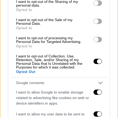
not limited to your visit or usage behaviour. You may click to
I want to opt-out of the Sharing of my
Επιδημία... χωρισμών έχει ξεσπάσει τον
personal data.
grant or deny consent to Google and its third-party tags to
τελευταίο καιρό στην ελληνική showbiz, με
Opted In
use your data for below specified purposes in below Google
τους celebrities ν' ακολουθούν χωριστούς
consent section.
I want to opt-out of the Sale of my
δρόμους στην προσωπική τους ζωή
Personal Data.
Opted In
I want to opt-out of processing my
Personal Data for Targeted Advertising.
Opted In
I want to opt-out of Collection, Use,
Retention, Sale, and/or Sharing of my
Personal Data that Is Unrelated with the
Purposes for which it was collected.
Opted Out
Google consents
I want to allow Google to enable storage
related to advertising like cookies on web or
device identifiers in apps.
I want to allow my user data to be sent to