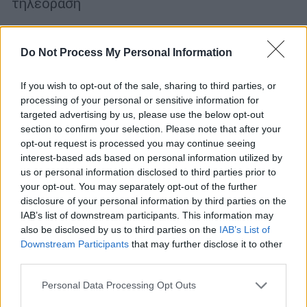
τηλεόραση
Do Not Process My Personal Information
If you wish to opt-out of the sale, sharing to third parties, or
processing of your personal or sensitive information for
targeted advertising by us, please use the below opt-out
section to confirm your selection. Please note that after your
opt-out request is processed you may continue seeing
interest-based ads based on personal information utilized by
us or personal information disclosed to third parties prior to
your opt-out. You may separately opt-out of the further
disclosure of your personal information by third parties on the
IAB’s list of downstream participants. This information may
also be disclosed by us to third parties on the
IAB’s List of
Downstream Participants
that may further disclose it to other
Lifestyle
|
04.04.2023 20:30
third parties.
Τσουνάμι... χωρισμών στην ελληνική
Please note that this website/app uses one or more Google
Personal Data Processing Opt Outs
showbiz
services and may gather and store information including but