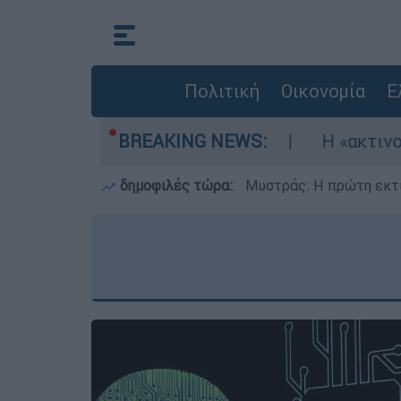
Πολιτική
Οικονομία
Ε
ν τρία αεροσκάφη
BREAKING NEWS:
Η «ακτινογραφία» της κ
δημοφιλές τώρα:
Μυστράς: Η πρώτη εκτί