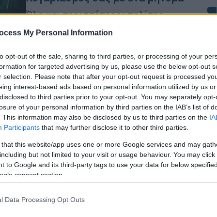
Όλο και περισσότεροι πολίτες
πέφτουν θύματα καθώς οι επιτήδειοι
ocess My Personal Information
έχουν εξελίξει τα μηνύματά τους που
πλέον πιο αληθοφανή
Με
to opt-out of the sale, sharing to third parties, or processing of your per
Μ
formation for targeted advertising by us, please use the below opt-out s
0
r selection. Please note that after your opt-out request is processed y
eing interest-based ads based on personal information utilized by us or
disclosed to third parties prior to your opt-out. You may separately opt-
Τεχνολογία
|
08.04.2026 16:19
losure of your personal information by third parties on the IAB’s list of
Παγκόσμια ανησυχία: Χάκερ
. This information may also be disclosed by us to third parties on the
IA
Ώρ
έκλεψε τρομακτική ποσότητα
Participants
that may further disclose it to other third parties.
Ώ
ευαίσθητων δεδομένων από
 that this website/app uses one or more Google services and may gath
κινεζικό υπερυπολογιστή
including but not limited to your visit or usage behaviour. You may click 
 to Google and its third-party tags to use your data for below specifi
Ενδέχεται να αποτελεί τη μεγαλύτερη
ogle consent section.
υποκλοπή δεδομένων στην ιστορία
Δε
της Κίνας
Δ
l Data Processing Opt Outs