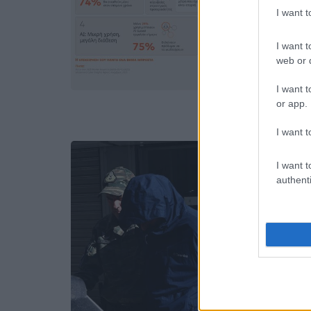
I want 
I want t
web or d
I want t
or app.
I want t
I want t
authenti