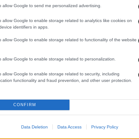
Νέα έρευνα της Mastercard δείχνει
to allow Google to send me personalized advertising.
ότι, παρότι οι ελληνικές επιχειρήσεις
εμφανίζουν αυξημένη εξοικείωση με
o allow Google to enable storage related to analytics like cookies on
τους κινδύνους των
evice identifiers in apps.
κυβερνοεπιθέσεων, εξακολουθούν να
παρουσιάζουν σημαντικά κενά
o allow Google to enable storage related to functionality of the website
ετοιμότητας και ασφάλειας
o allow Google to enable storage related to personalization.
Ελλάδα
|
07.02.2026 15:22
Η «ψηφιακή πολιορκία» της
o allow Google to enable storage related to security, including
cation functionality and fraud prevention, and other user protection.
Αθήνας και οι φάκελοι των
Αμερικανών για τους κινεζικούς
«Δούρειους Ίππους»
CONFIRM
Η ομολογία του Σμηνάρχου στο
Αεροδικείο, οι αμερικανικοί φάκελοι
για την κυβερνοασφάλεια και η
Data Deletion
Data Access
Privacy Policy
στοχοποίηση των συστημάτων