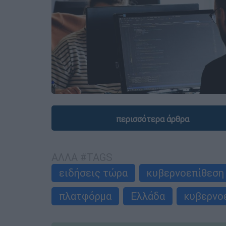
περισσότερα άρθρα
ΑΛΛΑ #TAGS
ειδήσεις τώρα
κυβερνοεπίθεση
πλατφόρμα
Ελλάδα
κυβερνο