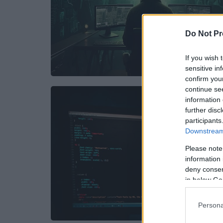
Do Not Pr
If you wish 
sensitive in
confirm you
continue se
information 
further disc
participants
Downstream 
Please note
information 
deny consent
in below Go
Persona