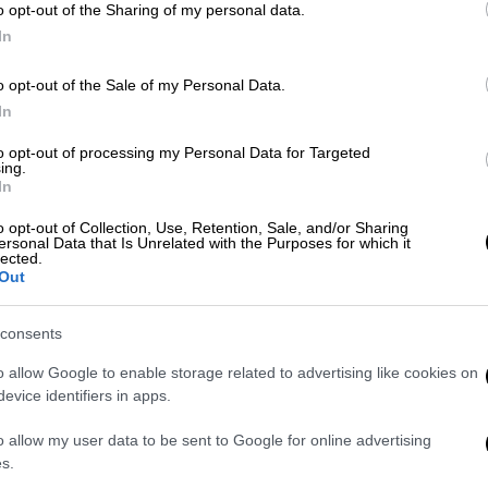
o opt-out of the Sharing of my personal data.
Τεχνολογία
|
21.03.2026 14:15
In
ΑΘ
Εταιρείες πουλάνε στο ίντερνετ
Α
τον αριθμό σας! Πώς να το λύσετε
o opt-out of the Sale of my Personal Data.
0
μέσω Google
In
Οι «έμποροι δεδομένων» παρέχουν
to opt-out of processing my Personal Data for Targeted
ing.
έναντι ελάχιστης αμοιβής τις
In
ευαίσθητες πληροφορίες σας σε
όποιον τις ζητήσει - Τα καλά νέα
o opt-out of Collection, Use, Retention, Sale, and/or Sharing
Ώρ
ersonal Data that Is Unrelated with the Purposes for which it
είναι ότι μπορείτε να κάνετε κάτι γι'
Ό
lected.
Out
αυτό
ε
consents
Market
|
13.03.2026 12:59
Έρευνα από τη Mastercard: Έξι
o allow Google to enable storage related to advertising like cookies on
evice identifiers in apps.
στις δέκα ελληνικές επιχειρήσεις
θεωρούν τον κίνδυνο
o allow my user data to be sent to Google for online advertising
κυβερνοεπίθεσης υψηλό
s.