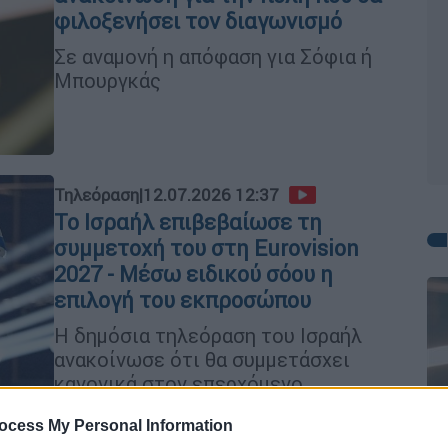
φιλοξενήσει τον διαγωνισμό
Σε αναμονή η απόφαση για Σόφια ή
Μπουργκάς
Τηλεόραση
|
12.07.2026 12:37
Το Ισραήλ επιβεβαίωσε τη
συμμετοχή του στη Eurovision
2027 - Μέσω ειδικού σόου η
επιλογή του εκπροσώπου
Η δημόσια τηλεόραση του Ισραήλ
ανακοίνωσε ότι θα συμμετάσχει
κανονικά στον επερχόμενο
διαγωνισμό
ocess My Personal Information