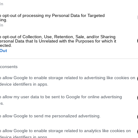
σχέδια του ΡΙΚ για την επιλογή
ΑΘ
In
Α
Μετά την επιτυχία του «JALLA»
to opt-out of processing my Personal Data for Targeted
ing.
In
o opt-out of Collection, Use, Retention, Sale, and/or Sharing
Με
ersonal Data that Is Unrelated with the Purposes for which it
lected.
Μ
Τηλεόραση
|
10.06.2026 12:24
Out
0
Η ΕΡΤ επιβεβαιώνει τη συμμετοχή
της στη Eurovision 2027 -
consents
Επιστρέφει το «Sing for Greece»
o allow Google to enable storage related to advertising like cookies on
για την ανάδειξη του εκπροσώπου
evice identifiers in apps.
Ώρ
Η υποβολή συμμετοχών αναμένεται
Ώ
o allow my user data to be sent to Google for online advertising
να ξεκινήσει τον Σεπτέμβριο, με τις
s.
φετινές συμμετοχές να αναμένεται να
ξεπεραστούν σε αριθμό
to allow Google to send me personalized advertising.
Κε
Κ
o allow Google to enable storage related to analytics like cookies on
evice identifiers in apps.