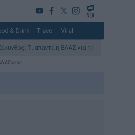
od & Drink
Travel
Viral
ι απαντά η ΕΛΑΣ για τους 8 βιασμούς τουριστρι
κό έδαφος