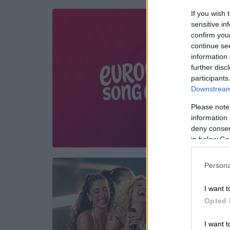
If you wish 
sensitive in
confirm you
continue se
information 
further disc
participants
Downstream 
Please note
information 
deny consent
in below Go
Persona
I want t
Opted 
I want t