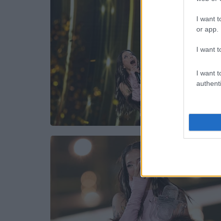
I want t
or app.
I want t
I want t
authenti