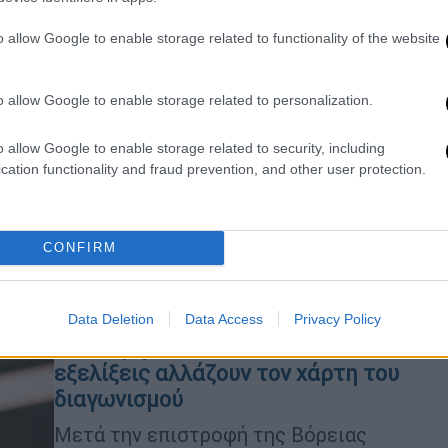
0
Τηλεόραση
|
26.05.2026 10:40
o allow Google to enable storage related to functionality of the website
Ξεκινά η διαδικασία επιλογής της
πόλης που θα φιλοξενήσει τη
o allow Google to enable storage related to personalization.
Eurovision 2027 στη Βουλγαρία
Η τελική απόφαση για την πόλη που
o allow Google to enable storage related to security, including
θα φιλοξενήσει τη Eurovision 2027
cation functionality and fraud prevention, and other user protection.
αναμένεται να ληφθεί τον Αύγουστο
CONFIRM
Τηλεόραση
|
25.05.2026 11:41
Eurovision 2027: Επιστροφές,
Data Deletion
Data Access
Privacy Policy
αποχωρήσεις και πολιτικές
εξελίξεις αλλάζουν τον χάρτη του
διαγωνισμού
Μετά την επιστροφή της Βόρειας