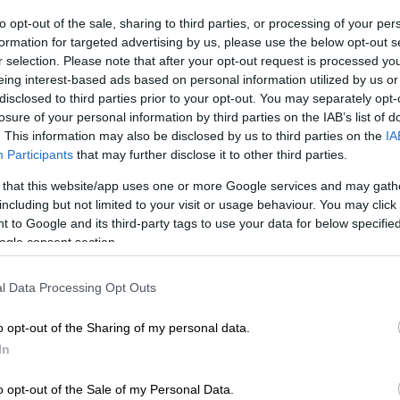
to opt-out of the sale, sharing to third parties, or processing of your per
formation for targeted advertising by us, please use the below opt-out s
Τηλεόραση
|
01.07.2026 15:14
r selection. Please note that after your opt-out request is processed y
Ο Καναδάς θα κάνει το ντεμπούτο
eing interest-based ads based on personal information utilized by us or
disclosed to third parties prior to your opt-out. You may separately opt-
του στη Eurovision 2027 - Η
losure of your personal information by third parties on the IAB’s list of
ανακοίνωση της EBU
. This information may also be disclosed by us to third parties on the
IA
Ο κρατικός ραδιοτηλεοπτικός
Participants
that may further disclose it to other third parties.
φορέας έγινε επίσημα μέλος της EBU
 that this website/app uses one or more Google services and may gath
την προηγούμενη εβδομάδα
including but not limited to your visit or usage behaviour. You may click 
 to Google and its third-party tags to use your data for below specifi
ogle consent section.
Με
l Data Processing Opt Outs
Μ
0
o opt-out of the Sharing of my personal data.
Τηλεόραση
|
13.06.2026 16:53
In
Παρούσα η Κύπρος στη Βουλγαρία
και στη Eurovision 2027 - Τα
o opt-out of the Sale of my Personal Data.