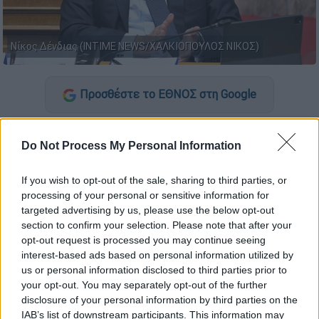
Νίκος Δένδιας (INTIME NEWS/ΧΑΛΚΙΟΠΟΥΛΟΣ ΝΙΚΟΣ)
Προσθέστε το ΕΘΝΟΣ στη Google
Μιλώντας, χθες, στο OPEN ο
Νίκος Δένδιας
Do Not Process My Personal Information
αποκάλυψε τη σταθερή και στενή
επικοινωνία που διατηρεί με τους Κώστα
If you wish to opt-out of the sale, sharing to third parties, or
Καραμανλή και Αντώνη Σαμαρά. Την ώρα που
processing of your personal or sensitive information for
οι δύο πρώην πρωθυπουργοί ασκούν δριμεία
targeted advertising by us, please use the below opt-out
κριτική στην κυβερνητική γραμμή για τα
section to confirm your selection. Please note that after your
opt-out request is processed you may continue seeing
εθνικά θέματα και τη διαφάνεια, ο Υπουργός
interest-based ads based on personal information utilized by
Εθνικής Άμυνας επέλεξε να τους περιβάλει
us or personal information disclosed to third parties prior to
με «απεριόριστο σεβασμό», στέλνοντας
your opt-out. You may separately opt-out of the further
ηχηρό μήνυμα στο Μαξίμου.
disclosure of your personal information by third parties on the
IAB’s list of downstream participants. This information may