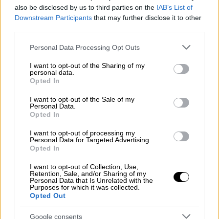
Στη συνέχεια η
απάντηση του Νίκου Δένδια
also be disclosed by us to third parties on the
IAB’s List of
Downstream Participants
that may further disclose it to other
για την επόμενη ημέρα στη Νέα Δημοκρατία
third parties.
ήταν ένα μάθημα πολιτικής σημειολογίας:
Please note that this website/app uses one or more Google
Personal Data Processing Opt Outs
«Θεωρώ ότι οι φιλοδοξίες μιας ζωής έχουν
services and may gather and store information including but
εκπληρωθεί. Αυτό δεν σημαίνει ότι θα
not limited to your visit or usage behaviour. You may click to
I want to opt-out of the Sharing of my
personal data.
grant or deny consent to Google and its third-party tags to
αρνηθώ να υπηρετήσω την Πατρίδα μου, αν
Opted In
use your data for below specified purposes in below Google
αυτό απαιτηθεί. Αλλά καθόσον αφορά στον
consent section.
I want to opt-out of the Sale of my
δικό μου εσωτερικό κόσμο, είμαι
Personal Data.
Opted In
υπερπλήρης», δήλωσε ο υπουργός Εθνικής
Άμυνας
I want to opt-out of processing my
Personal Data for Targeted Advertising.
Μου λένε πως καθησυχάζει το Μαξίμου ότι
Opted In
δεν θα βγει με το μαχαίρι στα δόντια, αλλά η
I want to opt-out of Collection, Use,
φράση «αν απαιτηθεί» αφήνει την πόρτα της
Retention, Sale, and/or Sharing of my
Personal Data that Is Unrelated with the
διαδοχής ορθάνοιχτη. Ο Δένδιας χτίζει το
Purposes for which it was collected.
Opted Out
προφίλ του ηγέτη που δεν εκβιάζει τις
εξελίξεις, αλλά περιμένει την παράταξη να
Google consents