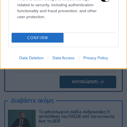
related to security, including authentication
functionality and fraud prevention, and other
Τα σχολιά σας δημοσιεύονται άμεσα με δική σας ευθύνη. Το
user protection.
ΕΘΝΟΣ θα παρεμβαίνει και τα προσβλητικά σχόλια θα
διαγράφονται
CONFIRM
Data Deletion
Data Access
Privacy Policy
καταχώρηση
Διαβάστε ακόμη
Το φθινοπωρινό σχέδιο Ανδρουλάκη: Η
αντεπίθεση του ΠΑΣΟΚ από την κοινωνία
έως τη ΔΕΘ