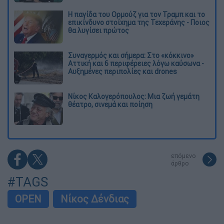
Η παγίδα του Ορμούζ για τον Τραμπ και το
επικίνδυνο στοίχημα της Τεχεράνης - Ποιος
θα λυγίσει πρώτος
Συναγερμός και σήμερα: Στο «κόκκινο»
Αττική και 6 περιφέρειες λόγω καύσωνα -
Αυξημένες περιπολίες και drones
Νίκος Καλογερόπουλος: Μια ζωή γεμάτη
θέατρο, σινεμά και ποίηση
επόμενο
άρθρο
#TAGS
OPEN
Νίκος Δένδιας