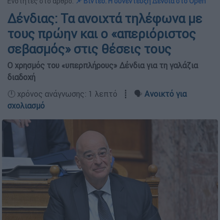
Ενότητες στο άρθρο:
📌 Βίντεο: Η συνέντευξη Δένδια στο Open
Δένδιας: Τα ανοιχτά τηλέφωνα με
τους πρώην και ο «απεριόριστος
σεβασμός» στις θέσεις τους
Ο χρησμός του «υπερπλήρους» Δένδια για τη γαλάζια
διαδοχή
🕛 χρόνος ανάγνωσης: 1 λεπτό ┋ 🗣️
Ανοικτό για
σχολιασμό