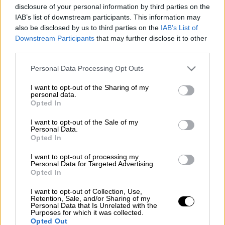
disclosure of your personal information by third parties on the
IAB’s list of downstream participants. This information may
Όλοι πιστεύουμε ότι είμαστε καλοί στη
also be disclosed by us to third parties on the
IAB’s List of
γεωγραφία κι ότι τουλάχιστον τα βασικά τα
Downstream Participants
that may further disclose it to other
third parties.
παίζουμε στα δάχτυλα, είναι όμως έτσι; Εάν
σου ζητούσαμε να βρεις την πρωτεύουσα
Please note that this website/app uses one or more Google
Personal Data Processing Opt Outs
όλων των χωρών της Ευρώπης και μάλιστα
services and may gather and store information including but
not limited to your visit or usage behaviour. You may click to
I want to opt-out of the Sharing of my
μέσα σε συγκεκριμένο χρονικό διάστημα
personal data.
grant or deny consent to Google and its third-party tags to
είσαι σίγουρος ότι θα τα κατάφερνες;
Opted In
use your data for below specified purposes in below Google
consent section.
I want to opt-out of the Sale of my
Η ώρα των απαντήσεων έφτασε. Μπες και
Personal Data.
δοκίμασε τις γνώσεις σου στο απόλυτο
Opted In
κουίζ γεωγραφίας
με ένα κλικ στο
I want to opt-out of processing my
menshouse.gr
Personal Data for Targeted Advertising.
Opted In
I want to opt-out of Collection, Use,
Retention, Sale, and/or Sharing of my
Personal Data that Is Unrelated with the
Τα σχολιά σας δημοσιεύονται άμεσα με δική σας ευθύνη. Το
Purposes for which it was collected.
ΕΘΝΟΣ θα παρεμβαίνει και τα προσβλητικά σχόλια θα
Opted Out
διαγράφονται