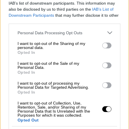
IAB’s list of downstream participants. This information may
also be disclosed by us to third parties on the
IAB’s List of
Νούμερα που προκαλούν... ζάλη.
Downstream Participants
that may further disclose it to other
third parties.
Η
Ιωάννα Τούνη
είναι πλέον μια
επιχειρηματίας, πέραν από τη νούμερο 1
Please note that this website/app uses one or more Google
Personal Data Processing Opt Outs
services and may gather and store information including but
instagrammer στην Ελλάδα.
not limited to your visit or usage behaviour. You may click to
I want to opt-out of the Sharing of my
personal data.
grant or deny consent to Google and its third-party tags to
Και ξέρετε κάτι; Το λένε και οι αριθμοί της...
Opted In
use your data for below specified purposes in below Google
consent section.
Δείτε περισσότερα μ' ένα κλικ
I want to opt-out of the Sale of my
Personal Data.
στο dailymedia.com.gr
Opted In
I want to opt-out of processing my
Personal Data for Targeted Advertising.
Opted In
Τα σχολιά σας δημοσιεύονται άμεσα με δική σας ευθύνη. Το
I want to opt-out of Collection, Use,
ΕΘΝΟΣ θα παρεμβαίνει και τα προσβλητικά σχόλια θα
Retention, Sale, and/or Sharing of my
διαγράφονται
Personal Data that Is Unrelated with the
Purposes for which it was collected.
Opted Out