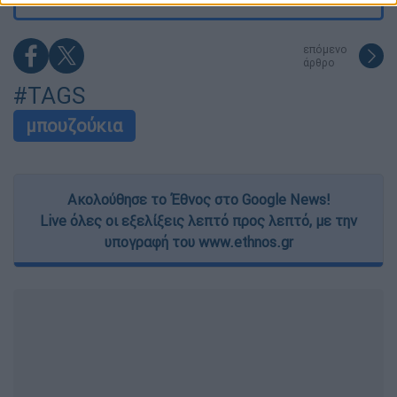
functionality and fraud prevention, and other
user protection.
επόμενο
άρθρο
#TAGS
μπουζούκια
Ακολούθησε το Έθνος στο Google News!
Live όλες οι εξελίξεις λεπτό προς λεπτό, με την
υπογραφή του www.ethnos.gr