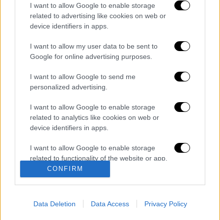
I want to allow Google to enable storage
καταχώρηση
related to advertising like cookies on web or
device identifiers in apps.
Διαβάστε ακόμη
I want to allow my user data to be sent to
Google for online advertising purposes.
Θρήνος για τον Λιονέλ Μέσι: Πέθανε στα 68
του χρόνια ο πατέρας του, Χόρχε
I want to allow Google to send me
personalized advertising.
I want to allow Google to enable storage
Φωτιά στην Αττικοβοιωτία: Πώς στήθηκε η
μεγάλη επιχείρηση διάσωσης - 254 πολίτες
related to analytics like cookies on web or
απομακρύνθηκαν διά θαλάσσης
device identifiers in apps.
I want to allow Google to enable storage
Συναγερμός από τον ΕΦΕΤ: Ανακαλείται
γνωστή μαρμελάδα - Κίνδυνος θραύσης στη
related to functionality of the website or app.
συσκευασία
CONFIRM
I want to allow Google to enable storage
Τραγωδία στην Πάρο: Νεκρό 4χρονο παιδί
related to personalization.
σε πισίνα beach bar - Προσήχθησαν
Data Deletion
Data Access
Privacy Policy
ιδιοκτήτης και γονείς
I want to allow Google to enable storage
related to security, including authentication