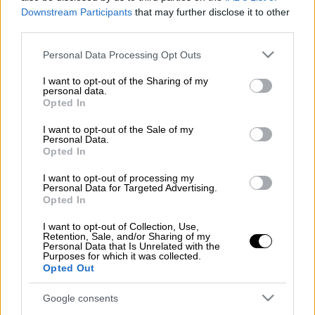
Λεφτά και διάθεση για ξενύχτι να έχετε και
Downstream Participants
that may further disclose it to other
για φέτος και τουλάχιστον 16 από τα
third parties.
σχήματα στα μπουζούκια θα μπουν στη λίστα
Please note that this website/app uses one or more Google
Personal Data Processing Opt Outs
σας...
services and may gather and store information including but
not limited to your visit or usage behaviour. You may click to
I want to opt-out of the Sharing of my
personal data.
Διαβάστε περισσότερα μ' ένα κλικ στο
grant or deny consent to Google and its third-party tags to
Opted In
exodos.com.gr
use your data for below specified purposes in below Google
consent section.
I want to opt-out of the Sale of my
Personal Data.
Opted In
Τα σχολιά σας δημοσιεύονται άμεσα με δική σας ευθύνη. Το
I want to opt-out of processing my
ΕΘΝΟΣ θα παρεμβαίνει και τα προσβλητικά σχόλια θα
Personal Data for Targeted Advertising.
διαγράφονται
Opted In
I want to opt-out of Collection, Use,
Retention, Sale, and/or Sharing of my
Personal Data that Is Unrelated with the
Purposes for which it was collected.
Opted Out
Google consents