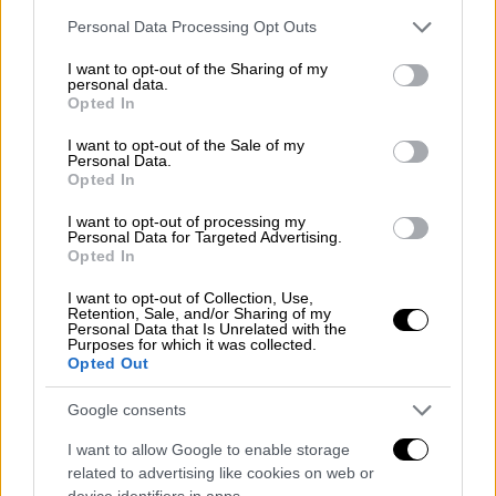
Please note that this website/app uses one or more Google
Personal Data Processing Opt Outs
services and may gather and store information including but
not limited to your visit or usage behaviour. You may click to
I want to opt-out of the Sharing of my
personal data.
grant or deny consent to Google and its third-party tags to
Opted In
use your data for below specified purposes in below Google
consent section.
I want to opt-out of the Sale of my
Personal Data.
Opted In
I want to opt-out of processing my
Personal Data for Targeted Advertising.
Opted In
I want to opt-out of Collection, Use,
Retention, Sale, and/or Sharing of my
Personal Data that Is Unrelated with the
Purposes for which it was collected.
Opted Out
Google consents
I want to allow Google to enable storage
related to advertising like cookies on web or
device identifiers in apps.