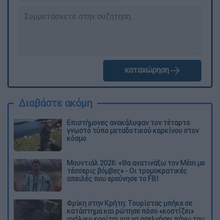
καταχώρηση
Διαβάστε ακόμη
Επιστήμονες ανακάλυψαν τον τέταρτο
γνωστό τύπο μεταδοτικού καρκίνου στον
κόσμο
Μουντιάλ 2026: «Θα ανατινάξω τον Μέσι με
τέσσερις βόμβες» - Οι τρομοκρατικές
απειλές που ερεύνησε το FBI
Φρίκη στην Κρήτη: Τουρίστας μπήκε σε
κατάστημα και ρώτησε πόσο «κοστίζει»
ανήλικο κορίτσι για να ασελγήσει πάνω του