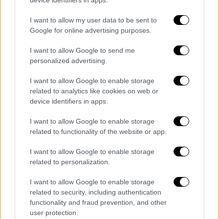
I want to allow my user data to be sent to
Google for online advertising purposes.
Όμως,
αντί να έχει γίνει αυτό viral και θέμα
συζήτησης σε κάθε παρέα
,
το ίντερνετ και
I want to allow Google to send me
κάποια ΜΜΕ αποφάσισαν να ασχοληθούν με
personalized advertising.
τη σύντροφό του
, Ευαγγελία. Με
απρεπή,
I want to allow Google to enable storage
χυδαία και προσβλητικά
σχόλια διάλεξαν να
related to analytics like cookies on web or
εισβάλλουν στην προσωπική ζωή ενός
device identifiers in apps.
ανθρώπου. Είναι αυτό το σύνδρομο της
I want to allow Google to enable storage
κλειδαρότρυπας βλέπεις που υιοθετούν πια
related to functionality of the website or app.
ακόμα και δημόσια πρόσωπα...
I want to allow Google to enable storage
Το να κάθεσαι στον καναπέ ή σε ένα πάνελ
related to personalization.
και να «δικάζεις» είναι πανεύκολο. Το να
γυρνάς την Ελλάδα, όμως, δουλεύοντας και
I want to allow Google to enable storage
related to security, including authentication
παράλληλα θωρακίζοντας 44 περιοχές με
functionality and fraud prevention, and other
ιατρικό εξοπλισμό, θέλει ψυχή.
user protection.