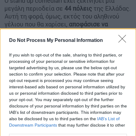
Ο stand up comedian έχει ξεκινήσει μια
μεγάλη περιοδεία σε
44 πόλεις
της Ελλάδας.
Αυτή τη φορά, όμως, εκτός του αληθινού
γέλιου που θα χαρίσει,
αποφάσισε να
δωρίσει και από έναν
απινιδωτή
σε κάθε
έναν από τους 44 σταθμούς του
. Σε μια
Do Not Process My Personal Information
επαρχία -αλλά και μια χώρα συνολικά- όπου
το ΕΣΥ «αιμορραγεί», 44 απινιδωτές
If you wish to opt-out of the sale, sharing to third parties, or
processing of your personal or sensitive information for
μεταφράζονται σε κάτι πολύ απλό: σε ζωές
targeted advertising by us, please use the below opt-out
που θα σωθούν.
Αυτή είναι η πραγματική
section to confirm your selection. Please note that after your
είδηση
.
opt-out request is processed you may continue seeing
interest-based ads based on personal information utilized by
us or personal information disclosed to third parties prior to
your opt-out. You may separately opt-out of the further
disclosure of your personal information by third parties on the
IAB’s list of downstream participants. This information may
also be disclosed by us to third parties on the
IAB’s List of
Downstream Participants
that may further disclose it to other
third parties.