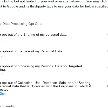
including but not limited to your visit or usage behaviour. You may click 
 to Google and its third-party tags to use your data for below specifi
ogle consent section.
video
l Data Processing Opt Outs
o opt-out of the Sharing of my personal data.
In
o opt-out of the Sale of my Personal Data.
In
to opt-out of processing my Personal Data for Targeted
ing.
η σειρά του το «
Νυχτερίδες Κι Αράχνες
» σε
In
τίχους Κώστα Βίρβου. Ο Γιώργος δίνει νέα
o opt-out of Collection, Use, Retention, Sale, and/or Sharing
 και η ερμηνεία του ξεχωριστή.
ersonal Data that Is Unrelated with the Purposes for which it
lected.
Out
consents