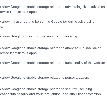
o allow Google to enable storage related to advertising like cookies on
evice identifiers in apps.
o allow my user data to be sent to Google for online advertising
s.
to allow Google to send me personalized advertising.
video
o allow Google to enable storage related to analytics like cookies on
evice identifiers in apps.
o allow Google to enable storage related to functionality of the website
o allow Google to enable storage related to personalization.
o allow Google to enable storage related to security, including
ος, ένας από τους πιο διαχρονικούς
cation functionality and fraud prevention, and other user protection.
οιράζεται το τραγούδι «
Η Γάτα
» το οποίο
 και στίχους Νίκου Μάθεση και μάς χαρίζει