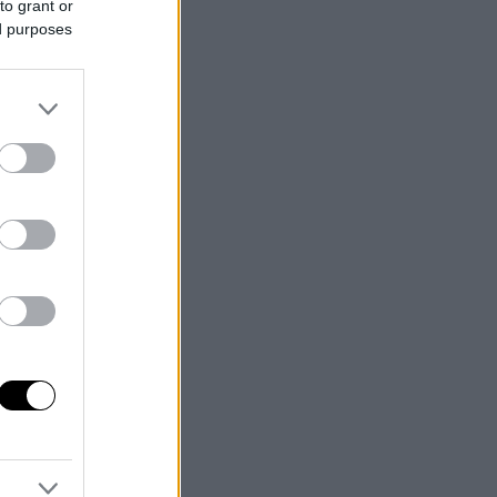
to grant or
ed purposes