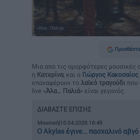
«Άλα… Παλιά»
Προσθέστε
Μια από τις ομορφότερες μουσικές σ
η
Κατερίνα
, και ο
Γιώργος Κακοσαίος
επαναφέρουν το
λαϊκό τραγούδι
που 
live «
Άλα… Παλιά
» είναι γεγονός.
ΔΙΑΒΑΣΤΕ ΕΠΙΣΗΣ
Μουσική
|
10.04.2026 16:45
Ο Akylas έγινε… πασχαλινό αβγό 