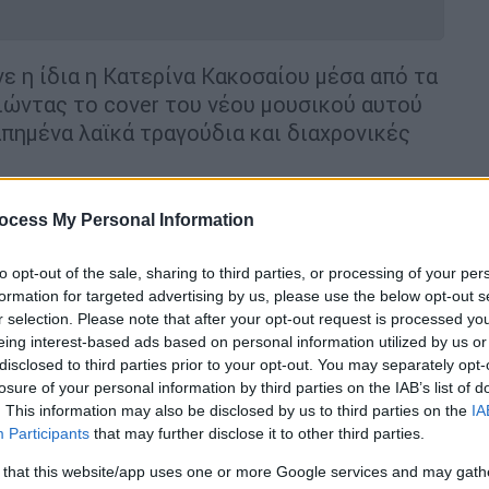
ε η ίδια η Κατερίνα Κακοσαίου μέσα από τα
ώντας το cover του νέου μουσικού αυτού
πημένα λαϊκά τραγούδια και διαχρονικές
ρχικά στο προσωπικό της κανάλι στο
ocess My Personal Information
ίμαστε
» σε μουσική και στίχους Γιώργου
ι δικαιωματικά πως είναι μια φωνή σπάνια,
to opt-out of the sale, sharing to third parties, or processing of your per
formation for targeted advertising by us, please use the below opt-out s
r selection. Please note that after your opt-out request is processed y
eing interest-based ads based on personal information utilized by us or
disclosed to third parties prior to your opt-out. You may separately opt-
losure of your personal information by third parties on the IAB’s list of
. This information may also be disclosed by us to third parties on the
IA
Participants
that may further disclose it to other third parties.
 that this website/app uses one or more Google services and may gath