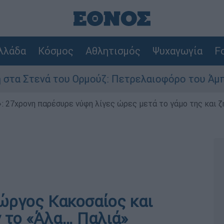
λλάδα
Κόσμος
Αθλητισμός
Ψυχαγωγία
Fo
 Ορμούζ: Πετρελαιοφόρο του Άμπου Ντάμπι χτυ
 27χρονη παρέσυρε νύφη λίγες ώρες μετά το γάμο της και ζη
ιώργος Κακοσαίος και
 το «Άλα… Παλιά»