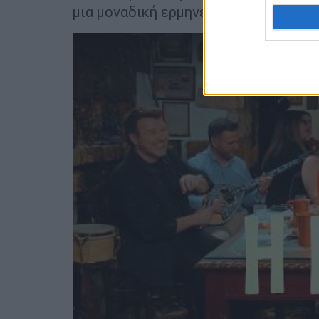
μια μοναδική ερμηνεία.