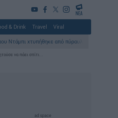
od & Drink
Travel
Viral
πήθηκε από πύραυλο
Επικίνδυνο «κοκτέιλ
τούσε να πάει σπίτι...