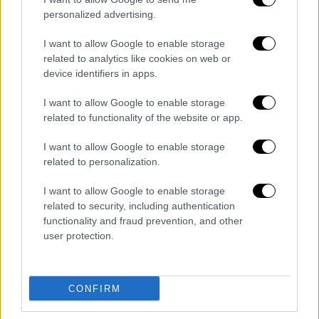
personalized advertising.
I want to allow Google to enable storage
related to analytics like cookies on web or
device identifiers in apps.
I want to allow Google to enable storage
related to functionality of the website or app.
I want to allow Google to enable storage
related to personalization.
I want to allow Google to enable storage
Στη δεύτερη ενότητα
διέψευσε ότι
related to security, including authentication
παρακάμπτονται πνευματικά δικαιώματα
: «2.
functionality and fraud prevention, and other
user protection.
Είναι ξεκάθαρη συκοφαντία η καραμέλα περί
παράκαμψης και καταπάτησης του
πνευματικού δικαιώματος και δημιουργείται
CONFIRM
η εντύπωση πως δεν θα καταβληθούν τα
δικαιώματα του Μάνου Χατζιδάκι από τις