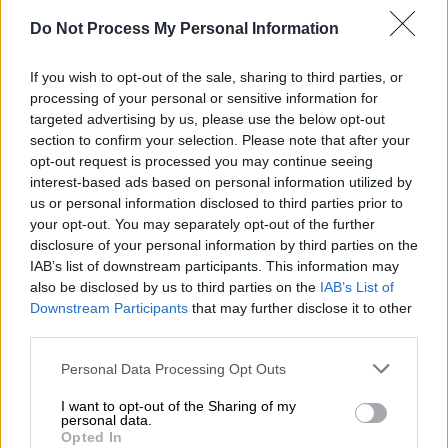
θέλε να ακουστεί στην τελετή των
Ολυμπιακών του 2004, αν θα ήταν επιλογή
Do Not Process My Personal Information
του η Ελεωνόρα Ζουγανέλη και η παράσταση
If you wish to opt-out of the sale, sharing to third parties, or
στο Ηρώδειο, αν θα ήθελε να παίζεται η
processing of your personal or sensitive information for
μουσική του σε διαφημίσεις για ψωμιά ή
targeted advertising by us, please use the below opt-out
τηλέφωνα. Κανείς. Ούτε εσύ, ούτε εγώ, ούτε
section to confirm your selection. Please note that after your
διάφοροι καλλιτέχνες που επειδή τους
opt-out request is processed you may continue seeing
interest-based ads based on personal information utilized by
συμπαθεί ο Γιώργος Χατζιδάκις, πιστεύουν
us or personal information disclosed to third parties prior to
πως τους εμφυσήθηκε το ήθος και το
your opt-out. You may separately opt-out of the further
πνεύμα του Χατζιδάκι και νομιμοποιούνται
disclosure of your personal information by third parties on the
να μιλούν ως συνεχιστές του (θου).
IAB’s list of downstream participants. This information may
also be disclosed by us to third parties on the
IAB’s List of
Προσωπικά απολαμβάνω όλες τις παραπάνω
Downstream Participants
that may further disclose it to other
χρήσεις της μουσικής του γιατί κάνουν τη
third parties.
ζωή μας ομορφότερη, απλώνουν τη
Please note that this website/app uses one or more Google
Συνομωσία του έργου και της ουσίας του και
Personal Data Processing Opt Outs
services and may gather and store information including but
μεταφέρουν στη δύσκολη μας
not limited to your visit or usage behaviour. You may click to
I want to opt-out of the Sharing of my
καθημερινότητα κομμάτια υψηλής τέχνης.
personal data.
grant or deny consent to Google and its third-party tags to
Opted In