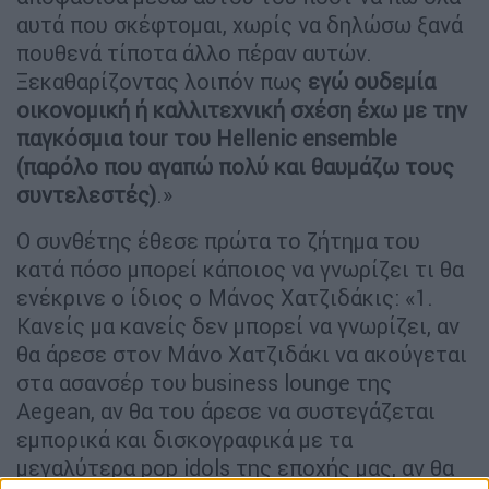
αυτά που σκέφτομαι, χωρίς να δηλώσω ξανά
πουθενά τίποτα άλλο πέραν αυτών.
Ξεκαθαρίζοντας λοιπόν πως
εγώ ουδεμία
οικονομική ή καλλιτεχνική σχέση έχω με την
παγκόσμια tour του Hellenic ensemble
(παρόλο που αγαπώ πολύ και θαυμάζω τους
συντελεστές)
.»
Ο συνθέτης έθεσε πρώτα το ζήτημα του
κατά πόσο μπορεί κάποιος να γνωρίζει τι θα
ενέκρινε ο ίδιος ο Μάνος Χατζιδάκις: «1.
Κανείς μα κανείς δεν μπορεί να γνωρίζει, αν
θα άρεσε στον Μάνο Χατζιδάκι να ακούγεται
στα ασανσέρ του business lounge της
Aegean, αν θα του άρεσε να συστεγάζεται
εμπορικά και δισκογραφικά με τα
μεγαλύτερα pop idols της εποχής μας, αν θα