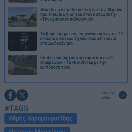
«Κλειδί» η ιατροδικαστική για τον 90χρονο
που έκρυβε ο γιος του στον καταψύκτη -
«Τον αγαπούσε παθολογικά»
Το βαρύ τίμημα της υπογεννητικότητας: 11
σχολεία λιγότερα τη νέα σχολική χρονιά
στα Δωδεκάνησα
Έπαιξε μουσική σε λιοντάρια και αυτά
«ημέρεψαν» - Το viral βίντεο με την
αντίδρασή τους
επόμενο
άρθρο
#TAGS
Θέμης Καραμουρατίδης
Νατάσσα Μποφίλιου