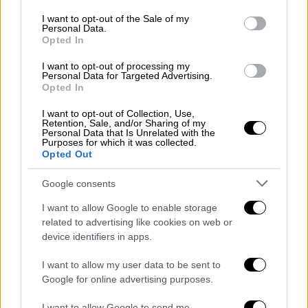
Ωστόσο μπορεί ο ίδιος να έβγαινε από τα
use your data for below specified purposes in below Google
consent section.
ρούχα του! Κανείς δεν ξέρει.»
I want to opt-out of the Sale of my
Personal Data.
Opted In
I want to opt-out of processing my
Personal Data for Targeted Advertising.
Opted In
I want to opt-out of Collection, Use,
Retention, Sale, and/or Sharing of my
Personal Data that Is Unrelated with the
Purposes for which it was collected.
Opted Out
Google consents
I want to allow Google to enable storage
related to advertising like cookies on web or
device identifiers in apps.
I want to allow my user data to be sent to
Google for online advertising purposes.
I want to allow Google to send me