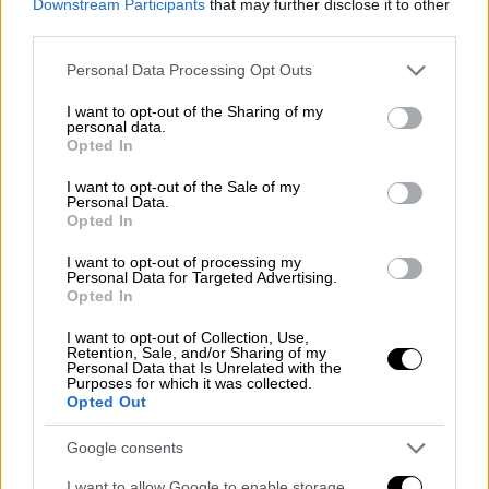
φιλοξενηθεί περισσότερος κόσμος. Τελικά,
Downstream Participants
that may further disclose it to other
στις 9 Ιουνίου ανακοίνωσαν πως θα
third parties.
πραγματοποιηθεί και δεύτερη εμφάνιση,
Please note that this website/app uses one or more Google
Personal Data Processing Opt Outs
στις 29 Ιουνίου, επίσης στο ΟΑΚΑ.
services and may gather and store information including but
not limited to your visit or usage behaviour. You may click to
I want to opt-out of the Sharing of my
personal data.
Η διοργανώτρια εταιρεία, Dynasty, ανέφερε
grant or deny consent to Google and its third-party tags to
Opted In
use your data for below specified purposes in below Google
σε ανακοίνωσή της: «Αντιλαμβανόμαστε τη
consent section.
μεγάλη επιθυμία του κοινού να παραστεί στη
I want to opt-out of the Sale of my
Personal Data.
συναυλία και ζητούμε μερικές ημέρες για να
Opted In
βρούμε την καλύτερη λύση, ώστε να
I want to opt-out of processing my
εξασφαλίσουμε τη συμμετοχή όσο το
Personal Data for Targeted Advertising.
Opted In
δυνατόν περισσότερων».
I want to opt-out of Collection, Use,
Η προπώληση για τη δεύτερη συναυλία
Retention, Sale, and/or Sharing of my
Personal Data that Is Unrelated with the
συνεχίζεται μέσω της πλατφόρμας
Purposes for which it was collected.
Opted Out
more.com
.
Το προφίλ του ΛΕΞ
Google consents
I want to allow Google to enable storage