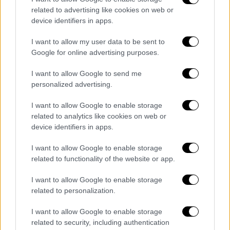
Ο Αλέξης Λαναράς, γνωστός καλλιτεχνικά ως
related to advertising like cookies on web or
ΛΕΞ, γεννήθηκε το 1984 στη Θεσσαλονίκη και
device identifiers in apps.
μεγάλωσε στο Φάληρο. Ξεκίνησε την
I want to allow my user data to be sent to
ενασχόλησή του
με τον αστικό πολιτισμό
Google for online advertising purposes.
μέσα από το γκράφιτι, πριν στραφεί στη
μουσική ως μέλος του θρυλικού χιπ χοπ
I want to allow Google to send me
συγκροτήματος «Βόρεια Αστέρια»
.
personalized advertising.
Με τους «Βόρεια Αστέρια» κυκλοφόρησε
I want to allow Google to enable storage
related to analytics like cookies on web or
τέσσερα άλμπουμ, ενώ αργότερα
device identifiers in apps.
συνεργάστηκε με τον Μικρό Κλέφτη στο
πρότζεκτ «Ανάποδα Καπέλα». Τ
ο 2010
I want to allow Google to enable storage
ξεκίνησε τη σόλο πορεία του και το 2014
related to functionality of the website or app.
κυκλοφόρησε το ντεμπούτο άλμπουμ
του με
I want to allow Google to enable storage
τίτλο «Ταπεινοί και Πεινασμένοι», το οποίο
related to personalization.
χαρακτηρίστηκε ως ένα από τα πιο
I want to allow Google to enable storage
αυθεντικά δείγματα του ελληνικού χιπ χοπ.
related to security, including authentication