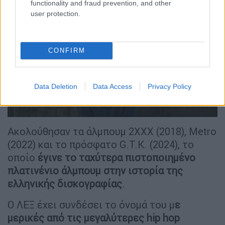
functionality and fraud prevention, and other
user protection.
CONFIRM
video
Data Deletion
Data Access
Privacy Policy
Ακολούθησαν τα άλμπουμ 2XXX (2018), Metro
(2022) και το πρόσφατο G.T.K. (2024), το
οποίο
έγινε το ταχύτερα πιστοποιημένο
πλατινένιο άλμπουμ στην ιστορία της
ελληνικής δισκογραφίας
.
Ο ΛΕΞ έχει συνδέσει το όνομά του μ
ε
μερικές από τις μεγαλύτερες hip hop