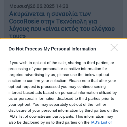
Μουσική
|
26.06.2025 14:30
Ακυρώνεται η συναυλία των
CocoRosie στην Τεχνόπολη για
λόγους που «είναι εκτός του ελέγχου
τους»
Do Not Process My Personal Information
Η τεράστια ζήτηση
If you wish to opt-out of the sale, sharing to third parties, or
processing of your personal or sensitive information for
targeted advertising by us, please use the below opt-out
Η πρώτη συναυλία του δημοφιλούς ράπερ
section to confirm your selection. Please note that after your
έγινε sold out μέσα σε λιγότερες από 24
opt-out request is processed you may continue seeing
ώρες, με τις εκτιμήσεις να κάνουν λόγο για
interest-based ads based on personal information utilized by
περισσότερα από 50.000 προπωλημένα
us or personal information disclosed to third parties prior to
your opt-out. You may separately opt-out of the further
εισιτήρια
. Οι διοργανωτές, αναγνωρίζοντας
disclosure of your personal information by third parties on the
το ενδιαφέρον του κοινού, εξέτασαν το
IAB’s list of downstream participants. This information may
ενδεχόμενο αλλαγής χώρου ώστε να
also be disclosed by us to third parties on the
IAB’s List of