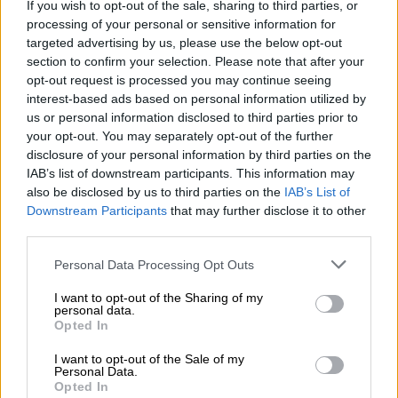
επικοινωνίας ακόμη και στα πιο
If you wish to opt-out of the sale, sharing to third parties, or
απομακρυσμένα σημεία του πλανήτη.
processing of your personal or sensitive information for
targeted advertising by us, please use the below opt-out
Την ίδια περίοδο, ολοκληρώθηκε και το
section to confirm your selection. Please note that after your
opt-out request is processed you may continue seeing
μεγαλύτερο υποθαλάσσιο καλώδιο οπτικών
interest-based ads based on personal information utilized by
ινών στον κόσμο, το 2Africa. Το καλώδιο
us or personal information disclosed to third parties prior to
συνδέει 33 χώρες και περισσότερους από 3
your opt-out. You may separately opt-out of the further
δισεκατομμύρια ανθρώπους, ενισχύοντας
disclosure of your personal information by third parties on the
IAB’s list of downstream participants. This information may
σημαντικά την παγκόσμια ψηφιακή
also be disclosed by us to third parties on the
IAB’s List of
επικοινωνία. Τον Φεβρουάριο, το 2Africa
Downstream Participants
that may further disclose it to other
έφτασε στον υπερσύγχρονο καλωδιακό
third parties.
σταθμό της Vodafone στο Τυμπάκι Κρήτης,
Please note that this website/app uses one or more Google
Personal Data Processing Opt Outs
τοποθετώντας την Ελλάδα στο επίκεντρο
services and may gather and store information including but
των διεθνών ψηφιακών διαδρομών
not limited to your visit or usage behaviour. You may click to
I want to opt-out of the Sharing of my
personal data.
δεδομένων.
grant or deny consent to Google and its third-party tags to
Opted In
use your data for below specified purposes in below Google
consent section.
I want to opt-out of the Sale of my
Personal Data.
Opted In