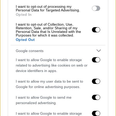
I want to opt-out of processing my
Personal Data for Targeted Advertising.
Opted In
I want to opt-out of Collection, Use,
Retention, Sale, and/or Sharing of my
Personal Data that Is Unrelated with the
Purposes for which it was collected.
Opted Out
Οι τεχνολογικές πρωτιές της Vodafone για το 2025
Google consents
Παράλληλα, η Vodafone, σε συνεργασία με το
I want to allow Google to enable storage
Εθνικό Αστεροσκοπείο Αθηνών, δημιούργησε
related to advertising like cookies on web or
ένα καινοτόμο υποθαλάσσιο εικονικό
device identifiers in apps.
σεισμολογικό δίκτυο γύρω από τη
Σαντορίνη. Αξιοποιώντας τις οπτικές ίνες
I want to allow my user data to be sent to
Google for online advertising purposes.
του υποθαλάσσιου δικτύου που συνδέει την
Αττική με τα νησιά του Αιγαίου και την
I want to allow Google to send me
Κρήτη, ενεργοποιήθηκε ένα δίκτυο
personalized advertising.
εκατοντάδων «εικονικών» σεισμογράφων.
I want to allow Google to enable storage
Το σύστημα αυτό επιτρέπει την άμεση και