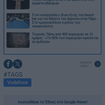
είμαστε αδέλφια»
Στον εισαγγελέα ο ιδιοκτήτης του beach
bar για τον θάνατο του 4χρονου στην Πάρο -
Στο «μικροσκόπιο» ο ρόλος του
ναυαγοσώστη
Τουρνάς: Πάνω από 400 πυρκαγιές σε 10
ημέρες - «Το 90% των πυρκαγιών οφείλεται
σε αμέλεια»
επόμενο
άρθρο
#TAGS
Vodafone
Ακολούθησε το Έθνος στο Google News!