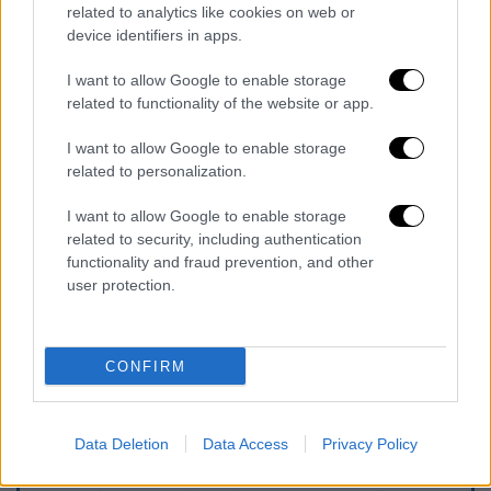
related to analytics like cookies on web or
ακριβή παρακολούθηση της σεισμικής
device identifiers in apps.
δραστηριότητας, ενισχύοντας την έγκαιρη
ενημέρωση και την ασφάλεια στην περιοχή.
I want to allow Google to enable storage
related to functionality of the website or app.
Δείτε το σχετικό βίντεο:
I want to allow Google to enable storage
related to personalization.
I want to allow Google to enable storage
related to security, including authentication
functionality and fraud prevention, and other
user protection.
video
CONFIRM
Data Deletion
Data Access
Privacy Policy