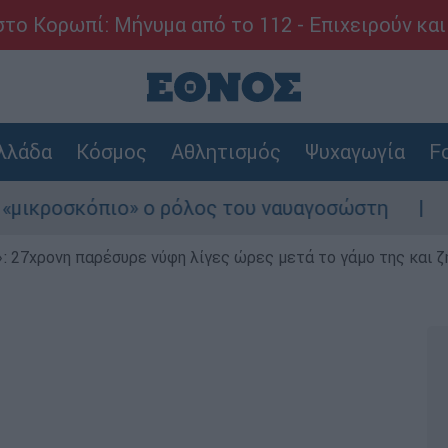
το Κορωπί: Μήνυμα από το 112 - Επιχειρούν και
λλάδα
Κόσμος
Αθλητισμός
Ψυχαγωγία
Fo
όπιο» ο ρόλος του ναυαγοσώστη
Συναγερμός
 27χρονη παρέσυρε νύφη λίγες ώρες μετά το γάμο της και ζη