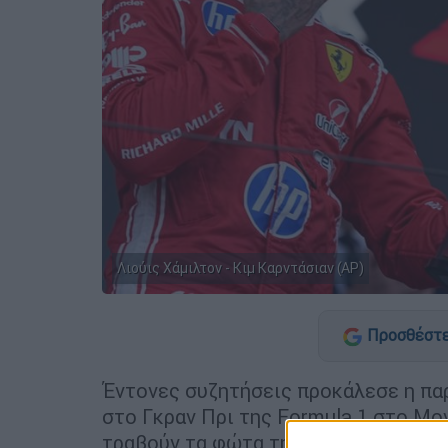
Λιούις Χάμιλτον - Κιμ Καρντάσιαν (AP)
Προσθέστε
Έντονες συζητήσεις προκάλεσε η πα
στο Γκραν Πρι της Formula 1 στο Μον
τραβούν τα φώτα της δημοσιότητας