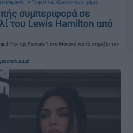
ρτιν Μπραντλ
📌 Το φιλί του Χάμιλτον και οι φήμες
επής συμπεριφορά σε
λί του Lewis Hamilton από
rand Prix της Formula 1 στο Μονακό για να στηρίξει τον
για σχολιασμό