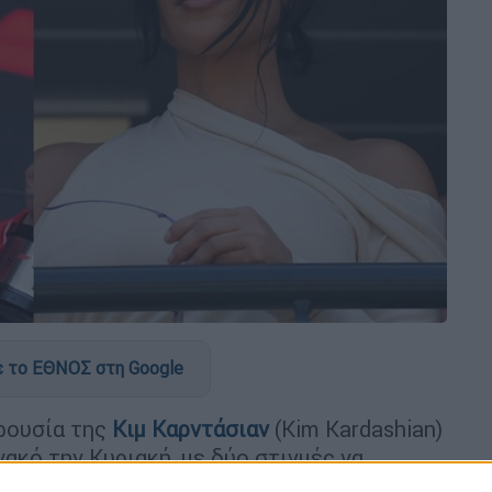
 το ΕΘΝΟΣ στη Google
ρουσία της
Κιμ Καρντάσιαν
(Kim Kardashian)
ακό την Κυριακή, με δύο στιγμές να
:
την αμήχανη συνάντησή της με τον