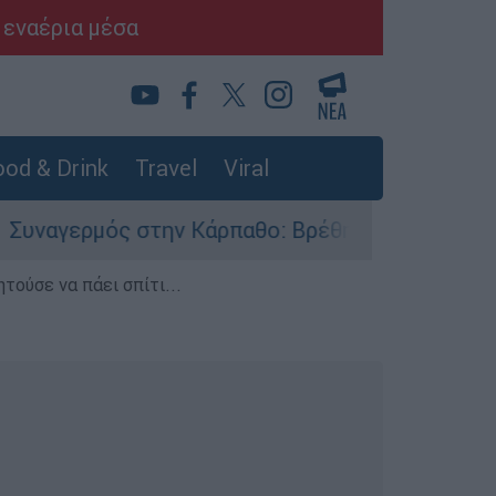
 εναέρια μέσα
od & Drink
Travel
Viral
 στην Κάρπαθο: Βρέθηκαν παλιά πυρομαχικά στο
τούσε να πάει σπίτι...