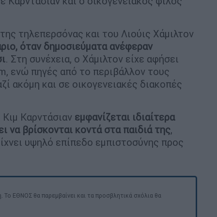
ε Καρντάσιαν και ο οικογενειακός φίλος
 της τηλεπερσόνας και του Λιούις Χάμιλτον
άριο, όταν δημοσιεύματα ανέφεραν
σι
. Στη συνέχεια, ο Χάμιλτον είχε αφήσει
am, ενώ πηγές από το περιβάλλον τους
αζί ακόμη και σε οικογενειακές διακοπές
η Κιμ Καρντάσιαν
εμφανίζεται ιδιαίτερα
ι να βρίσκονται κοντά στα παιδιά της
,
είχνει υψηλό επίπεδο εμπιστοσύνης προς
. Το ΕΘΝΟΣ θα παρεμβαίνει και τα προσβλητικά σχόλια θα