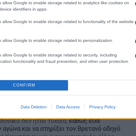
αν βρέθηκε ξανά στο επίκεντρο, αυτή τη
o allow Google to enable storage related to analytics like cookies on
, καθώς ο Λιούις Χάμιλτον
της έστειλε ένα
evice identifiers in apps.
 θέση που κατέκτησε στον αγώνα
.
o allow Google to enable storage related to functionality of the website
α κοινωνικής δικτύωσης, η Καρντάσιαν
το κινητό της
, ενώ βρίσκεται ανάμεσα στα
o allow Google to enable storage related to personalization.
ευτερόλεπτα αργότερα, ο επτά φορές
το μέρος της, χαμογελά και της στέλνει
o allow Google to enable storage related to security, including
ρισμούς του.
cation functionality and fraud prevention, and other user protection.
669566081794286?s=20
CONFIRM
 η στιγμή που ο Χάμιλτον τ
η βοηθά να
σης
κατά τη διάρκεια των πανηγυρισμών.
status/2063743345164251437?s=20
Data Deletion
Data Access
Privacy Policy
Μονακό δεν ήταν τυχαία,
καθώς είχε
ν αγώνα και να στηρίξει τον Βρετανό οδηγό
.