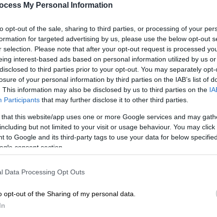
ocess My Personal Information
η χαλαρή, τρυφερή αλληλεπίδρασή της
με
 στο βάθρο.
to opt-out of the sale, sharing to third parties, or processing of your per
formation for targeted advertising by us, please use the below opt-out s
r selection. Please note that after your opt-out request is processed y
eing interest-based ads based on personal information utilized by us or
disclosed to third parties prior to your opt-out. You may separately opt-
losure of your personal information by third parties on the IAB’s list of
η Γαλλία - Ερευνάται για καταγγελίες
. This information may also be disclosed by us to third parties on the
IA
έσεων
Participants
that may further disclose it to other third parties.
 that this website/app uses one or more Google services and may gath
including but not limited to your visit or usage behaviour. You may click 
 to Google and its third-party tags to use your data for below specifi
άρτιν Μπραντλ
ogle consent section.
ρνητικές
, προκάλεσε η στάση της Κιμ
l Data Processing Opt Outs
μοσιογράφο του Sky Sports, Μάρτιν
ρωμένου grid walk πριν την εκκίνηση του
o opt-out of the Sharing of my personal data.
In