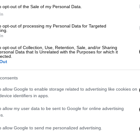
ιαν και την αδελφή της, Κλόε,
o opt-out of the Sale of my Personal Data.
τομη δήλωση.
Όταν τη ρώτησε «πώς τα πάει
In
 και φάνηκε να κοιτάζει αλλού, ενώ στο
to opt-out of processing my Personal Data for Targeted
η λόγω του συνωστισμού
. «Λοιπόν, δεν
ing.
In
εια ο Μπραντλ στον τηλεοπτικό αέρα,
o opt-out of Collection, Use, Retention, Sale, and/or Sharing
ersonal Data that Is Unrelated with the Purposes for which it
lected.
atus/2063604631939187183?s=20
Out
 κύμα σχολίων στα social media. Κάποιοι
consents
«αγενή» και «αδιάφορη», με αναρτήσεις που
προς τον δημοσιογράφο
. Άλλοι, ωστόσο,
o allow Google to enable storage related to advertising like cookies on
evice identifiers in apps.
, σημειώνοντας πως δεν υπάρχει υποχρέωση
 δίνουν συνεντεύξεις, ειδικά σε ένα τόσο
o allow my user data to be sent to Google for online advertising
 Formula 1.
s.
 φήμες
to allow Google to send me personalized advertising.