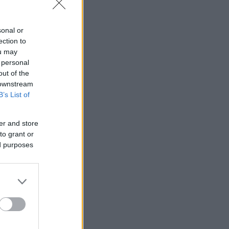
sonal or
ection to
ou may
 personal
out of the
 downstream
B’s List of
er and store
to grant or
ed purposes