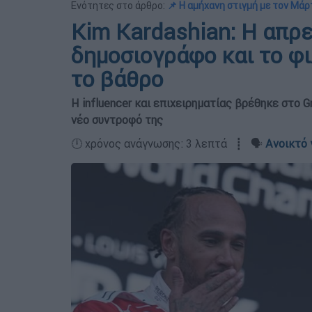
Ενότητες στο άρθρο:
📌 Η αμήχανη στιγμή με τον Μά
Kim Kardashian: Η απρ
δημοσιογράφο και το φι
το βάθρο
Η influencer και επιχειρηματίας βρέθηκε στο G
νέο συντροφό της
🕛 χρόνος ανάγνωσης: 3 λεπτά ┋ 🗣️
Ανοικτό 