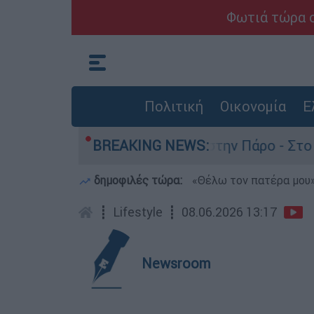
Φωτιά τώρα σ
Πολιτική
Οικονομία
Ε
ν θάνατο του 4χρονου στην Πάρο - Στο «μικροσκ
BREAKING NEWS:
δημοφιλές τώρα:
«Θέλω τον πατέρα μου»:
┋
Lifestyle
┋
08.06.2026 13:17
Newsroom