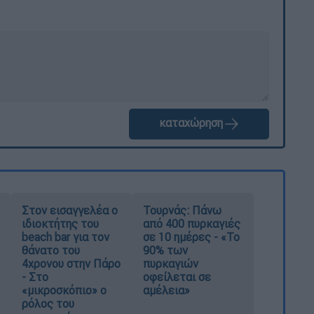
καταχώρηση
Στον εισαγγελέα ο
Τουρνάς: Πάνω
ιδιοκτήτης του
από 400 πυρκαγιές
beach bar για τον
σε 10 ημέρες - «Το
θάνατο του
90% των
4χρονου στην Πάρο
πυρκαγιών
- Στο
οφείλεται σε
«μικροσκόπιο» ο
αμέλεια»
ρόλος του