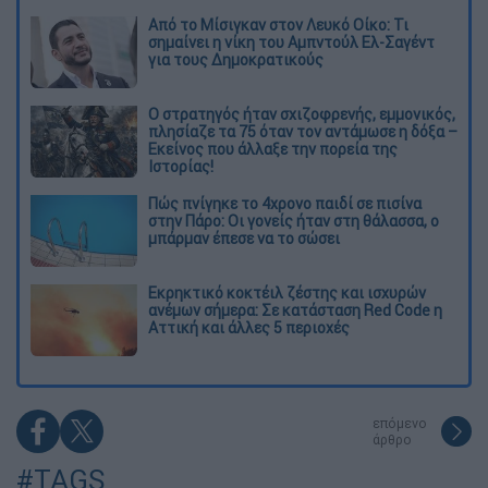
Από το Μίσιγκαν στον Λευκό Οίκο: Τι
σημαίνει η νίκη του Αμπντούλ Ελ-Σαγέντ
για τους Δημοκρατικούς
O στρατηγός ήταν σχιζοφρενής, εμμονικός,
πλησίαζε τα 75 όταν τον αντάμωσε η δόξα –
Εκείνος που άλλαξε την πορεία της
Ιστορίας!
Πώς πνίγηκε το 4χρονο παιδί σε πισίνα
στην Πάρο: Οι γονείς ήταν στη θάλασσα, ο
μπάρμαν έπεσε να το σώσει
Εκρηκτικό κοκτέιλ ζέστης και ισχυρών
ανέμων σήμερα: Σε κατάσταση Red Code η
Αττική και άλλες 5 περιοχές
επόμενο
άρθρο
#TAGS