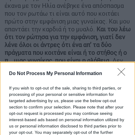
έκανα με τον Ηλία ανέβηκε ένα απόσπασμα
που τον ρωτάω τι είναι αυτό που κοιτάει
πρώτο στην εμφάνιση μιας γυναίκας. Και μου
απαντάει την καρδιά ή το μυαλό.
Και του λέω
ότι τον ρώτησα για την εμφάνιση, γιατί δεν
λένε όλοι οι άντρες ότι ένα απ’ τα δύο
πράγματα που κοιτάνε είναι ή το στήθος ή ο
π… μιας γυναίκας, που είναι η αλήθεια
. Δεν
καταλαβαίνω γιατί κοροϊδευόμαστε όλοι
Do Not Process My Personal Information
μεταξύ μας».
Συνεχίζοντας, η influencer υποστήριξε πως
If you wish to opt-out of the sale, sharing to third parties, or
processing of your personal or sensitive information for
οι αντιδράσεις που προκλήθηκαν δεν
targeted advertising by us, please use the below opt-out
ανταποκρίνονται στην πραγματικότητα της
section to confirm your selection. Please note that after your
συζήτησης που έγινε. «Κοιτάνε όλοι οι
opt-out request is processed you may continue seeing
άντρες αυτά τα δύο στο εξωτερικό μιας
interest-based ads based on personal information utilized by
us or personal information disclosed to third parties prior to
γυναίκας.
Φυσικά δεν το συζητάω ότι
your opt-out. You may separately opt-out of the further