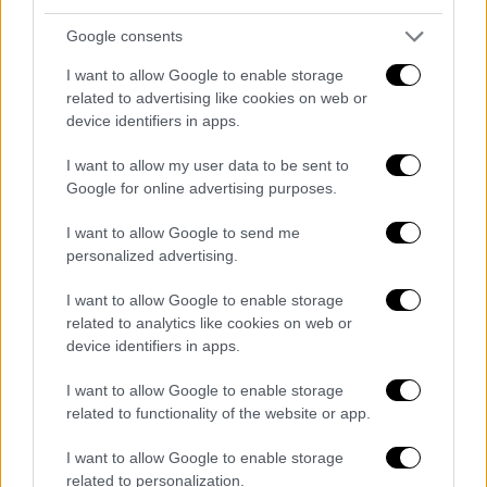
μειώνουν και προσπαθούν καθημερινά να μας
Google consents
στενοχωρήσουν λες και θα πάρουν έξτρα
ζωή και χαρά
».
I want to allow Google to enable storage
related to advertising like cookies on web or
device identifiers in apps.
I want to allow my user data to be sent to
Google for online advertising purposes.
I want to allow Google to send me
personalized advertising.
I want to allow Google to enable storage
related to analytics like cookies on web or
device identifiers in apps.
Η ίδια συνέχισε σε παρόμοιο ύφος,
I want to allow Google to enable storage
εκφράζοντας την απογοήτευσή της για τη
related to functionality of the website or app.
συμπεριφορά ορισμένων χρηστών στα μέσα
I want to allow Google to enable storage
κοινωνικής δικτύωσης. «
Χαίρονται με αυτά
related to personalization.