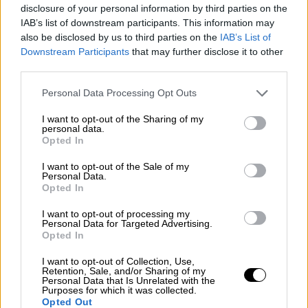
μετράει ο χαρακτήρας, αλλά τα πρώτα
disclosure of your personal information by third parties on the
πράγματα που κοιτάνε είναι αυτά
. Δεν
IAB’s list of downstream participants. This information may
καταλαβαίνω πώς όλοι αυτοί στα σχόλια
also be disclosed by us to third parties on the
IAB’s List of
Downstream Participants
that may further disclose it to other
ήρθαν να μου κουνήσουν το δάχτυλο»,
third parties.
ανέφερε χαρακτηριστικά.
Please note that this website/app uses one or more Google
Personal Data Processing Opt Outs
Σε δεύτερο βίντεο που δημοσίευσε, η
services and may gather and store information including but
Modern Cinderella εμφανίστηκε ακόμη πιο
not limited to your visit or usage behaviour. You may click to
I want to opt-out of the Sharing of my
personal data.
grant or deny consent to Google and its third-party tags to
αιχμηρή απέναντι σε όσους την επικρίνουν,
Opted In
use your data for below specified purposes in below Google
κάνοντας λόγο για ανθρώπους που
consent section.
I want to opt-out of the Sale of my
σχολιάζουν χωρίς να έχουν παρακολουθήσει
Personal Data.
Opted In
ολόκληρο το περιεχόμενο. «Η συγκεκριμένη
κοπέλα ανήκει σε μία ομάδα από ανθρώπους
I want to opt-out of processing my
Personal Data for Targeted Advertising.
που πραγματικά απεχθάνομαι, μπορώ να πω
Opted In
ότι τη μισώ κιόλας.
Είναι από τους
ηθικολόγους του πληκτρολογίου που
I want to opt-out of Collection, Use,
Retention, Sale, and/or Sharing of my
έρχονται και μας κουνάνε το δάχτυλο κάτω
Personal Data that Is Unrelated with the
Purposes for which it was collected.
από τα βίντεο, που μας βρίζουν, μας
Opted Out