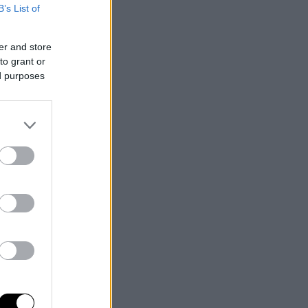
B’s List of
er and store
to grant or
ed purposes