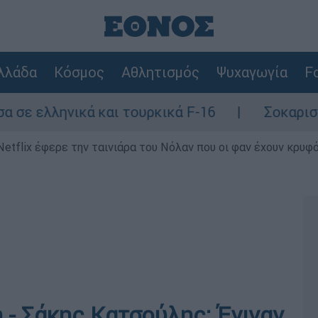
λλάδα
Κόσμος
Αθλητισμός
Ψυχαγωγία
Fo
νικά και τουρκικά F-16
Σοκαριστική κατα
Netflix έφερε την ταινιάρα του Νόλαν που οι φαν έχουν κρυφό
- Σάκης Κατσούλης: Έγιναν