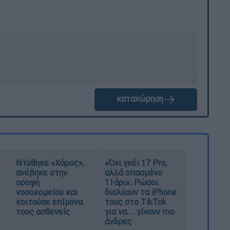
καταχώρηση
Ντύθηκε «Χάρος»,
«Όχι γκέι 17 Pro,
ανέβηκε στην
αλλά σπασμένο
οροφή
11άρι»: Ρώσοι
νοσοκομείου και
διαλύουν τα iPhone
κοιτούσε επίμονα
τους στο TikTok
τους ασθενείς
για να... γίνουν πιο
άνδρες