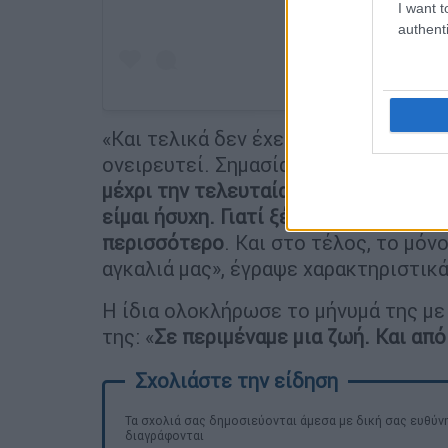
I want t
authenti
«Και τελικά δεν έχει σημασία αν τα 
ονειρευτεί. Σημασία έχει να ξέρεις 
μέχρι την τελευταία στιγμή. Πως πάλ
είμαι ήσυχη. Γιατί ξέρω πως δεν θα 
περισσότερο
. Και στο τέλος, το μόν
αγκαλιά μας», έγραψε χαρακτηριστικά
Η ίδια ολοκλήρωσε το μήνυμά της με 
της: «
Σε περιμέναμε μια ζωή. Και από
Τα σχολιά σας δημοσιεύονται άμεσα με δική σας ευθύνη
διαγράφονται