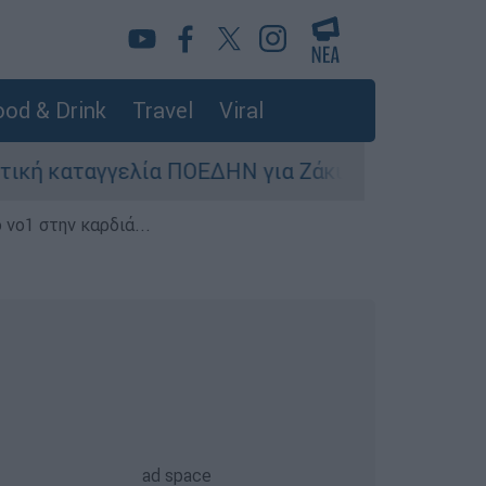
od & Drink
Travel
Viral
γγελία ΠΟΕΔΗΝ για Ζάκυνθο: Οκτώ γυναίκες κατ
 νο1 στην καρδιά...