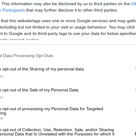
. This information may also be disclosed by us to third parties on the
IA
Participants
that may further disclose it to other third parties.
 that this website/app uses one or more Google services and may gath
συγκινεί ο Άγγελος Παπαδημητρίου,
including but not limited to your visit or usage behaviour. You may click 
όπουλο
 to Google and its third-party tags to use your data for below specifi
ogle consent section.
l Data Processing Opt Outs
o opt-out of the Sharing of my personal data.
ν μέσα από τους λογαριασμούς τους στα
In
εύοντας τρυφερές φωτογραφίες από τις
ιο τους
.
o opt-out of the Sale of my Personal Data.
In
ηση της Μαριαλένας Ρουμελιώτη, η οποία
to opt-out of processing my Personal Data for Targeted
σκέψεις και συναισθήματα από τη
ing.
άλυψε,
χρειάστηκαν 25 ώρες προσπάθειας
In
το μωρό της
, περιγράφοντας τη γέννα ως
o opt-out of Collection, Use, Retention, Sale, and/or Sharing
ό αγώνα.
ersonal Data that Is Unrelated with the Purposes for which it