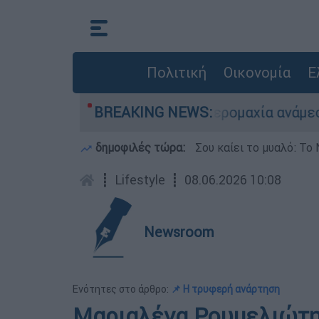
Πολιτική
Οικονομία
Ε
το Αιγαίο: Εικονική αερομαχία ανάμεσα σε ελλη
BREAKING NEWS:
δημοφιλές τώρα:
Σου καίει το μυαλό: Το 
┋
Lifestyle
┋
08.06.2026 10:08
Newsroom
Ενότητες στο άρθρο:
📌 Η τρυφερή ανάρτηση
Μαριαλένα Ρουμελιώτη 