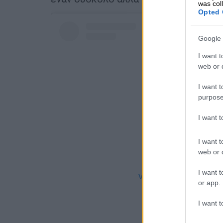
was col
Opted 
Google 
I want t
web or d
I want t
purpose
I want 
I want t
web or d
I want t
View this post on Instag
or app.
I want t