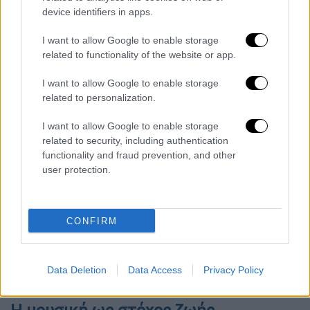
device identifiers in apps.
νόμιζα ότι ήμουν συγγενής του θύματος.
Έκλαιγα πιο πολύ από τους συγγενείς και
I want to allow Google to enable storage
κάποια στιγμή το αφεντικό με έδιωξε από
related to functionality of the website or app.
εκεί και έκατσα backstage. Έκλαιγα γοερά
I want to allow Google to enable storage
κιόλας. Νόμιζαν ότι είμαι χαμένο παιδί του
related to personalization.
αποθανόντος».
I want to allow Google to enable storage
related to security, including authentication
functionality and fraud prevention, and other
user protection.
CONFIRM
Data Deletion
Data Access
Privacy Policy