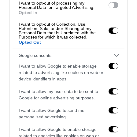
I want to opt-out of processing my
Personal Data for Targeted Advertising.
Opted In
I want to opt-out of Collection, Use,
Retention, Sale, and/or Sharing of my
Personal Data that Is Unrelated with the
Purposes for which it was collected.
Opted Out
Google consents
«Έκλαιγα περισσότερο από τους
I want to allow Google to enable storage
συγγενείς»
related to advertising like cookies on web or
device identifiers in apps.
Ο Μιχάλης Κουινέλης περιέγραψε ότι το
βασικό του καθήκον ήταν η μεταφορά
I want to allow my user data to be sent to
Google for online advertising purposes.
ανθρώπων που είχαν φύγει από τη ζωή από
τα σπίτια τους προς το ψυγείο.
I want to allow Google to send me
personalized advertising.
«Πήγαινα και έπαιρνα τους ανθρώπους που
"έφευγαν" από το σπίτι στο ψυγείο. Στο
I want to allow Google to enable storage
επόμενο στάδιο δεν με άφηναν να πάω, γιατί
related to analytics like cookies on web or