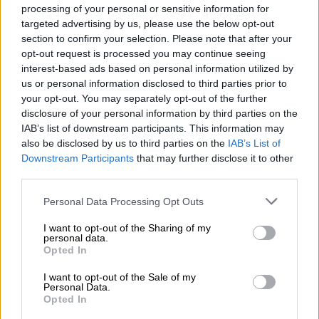
ασχοληθεί αποκλειστικά με τη μουσική,
processing of your personal or sensitive information for
targeted advertising by us, please use the below opt-out
εργάστηκε σε διάφορους απαιτητικούς
section to confirm your selection. Please note that after your
τομείς, όπως οικοδομές, διανομές
opt-out request is processed you may continue seeing
πετρελαίου και μεταφορές ποτών.
interest-based ads based on personal information utilized by
us or personal information disclosed to third parties prior to
Ανάμεσα στις δουλειές που έκανε ξεχώρισε
your opt-out. You may separately opt-out of the further
εκείνη σε
γραφείο τελετών
, την οποία
disclosure of your personal information by third parties on the
IAB’s list of downstream participants. This information may
χαρακτήρισε ιδιαίτερα δύσκολη σε
also be disclosed by us to third parties on the
IAB’s List of
ψυχολογικό επίπεδο.
Downstream Participants
that may further disclose it to other
third parties.
Όπως εξήγησε, στόχος του ήταν να
συγκεντρώσει χρήματα για να αγοράσει τον
Please note that this website/app uses one or more Google
Personal Data Processing Opt Outs
services and may gather and store information including but
απαραίτητο εξοπλισμό και να επενδύσει στα
not limited to your visit or usage behaviour. You may click to
I want to opt-out of the Sharing of my
πρώτα του μουσικά βήματα στον χώρο της
personal data.
grant or deny consent to Google and its third-party tags to
Opted In
hip hop σκηνής.
use your data for below specified purposes in below Google
consent section.
I want to opt-out of the Sale of my
Personal Data.
Opted In