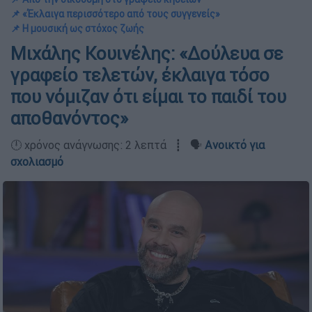
📌 «Έκλαιγα περισσότερο από τους συγγενείς»
📌 Η μουσική ως στόχος ζωής
Μιχάλης Κουινέλης: «Δούλευα σε
γραφείο τελετών, έκλαιγα τόσο
που νόμιζαν ότι είμαι το παιδί του
αποθανόντος»
🕛 χρόνος ανάγνωσης: 2 λεπτά ┋ 🗣️
Ανοικτό για
σχολιασμό