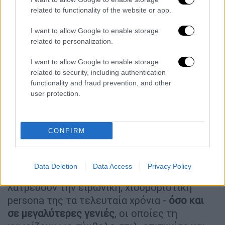
related to functionality of the website or app.
I want to allow Google to enable storage
related to personalization.
Παρά τις αντιδράσεις, η εταιρεία δήλωσε
I want to allow Google to enable storage
related to security, including authentication
ότι η συνεργασία με την «ξανθιά σεξοβόμβα»
functionality and fraud prevention, and other
οδήγησε σε εξάντληση των προϊόντων μέσα
user protection.
σε μία εβδομάδα, ρεκόρ επισκεψιμότητας
και πρωτοφανή αύξηση νέων εγγραφών στη
σελίδα της
.
CONFIRM
Αναλυτές εκτιμούν ότι η επιλογή της
Στιούαρτ είναι στρατηγική:
απευθύνεται
Data Deletion
Data Access
Privacy Policy
τόσο στους νεότερους καταναλωτές
- που
λατρεύουν την ειρωνική, χιουμοριστική
persona της τα τελευταία χρόνια -
όσο και
σε μεγαλύτερες γενιές
, οι οποίες τη