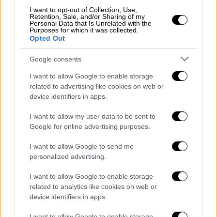
απάντηση
- στη συζήτηση που άνοιξε η
I want to opt-out of Collection, Use,
Retention, Sale, and/or Sharing of my
προηγούμενη συνεργασία της American Eagle
Personal Data that Is Unrelated with the
Purposes for which it was collected.
με τη δημοφιλή ηθοποιό Σίντνεϊ Σουίνι. Η
Opted Out
φράση «Sydney Sweeney Has Great Jeans»
είχε προκαλέσει κριτική από χρήστες στα
Google consents
κοινωνικά δίκτυα, οι οποίοι
θεώρησαν ότι
I want to allow Google to enable storage
το λογοπαίγνιο μεταξύ «jeans» και «genes»
related to advertising like cookies on web or
αγγίζει ιστορικά ευαίσθητα θέματα
, καθώς ο
device identifiers in apps.
όρος «εξαιρετικά γονίδια» έχει συσχετιστεί
I want to allow my user data to be sent to
με ρητορικές περί φυλετικής
Google for online advertising purposes.
ανωτερότητας.
I want to allow Google to send me
personalized advertising.
I want to allow Google to enable storage
related to analytics like cookies on web or
device identifiers in apps.
video
I want to allow Google to enable storage