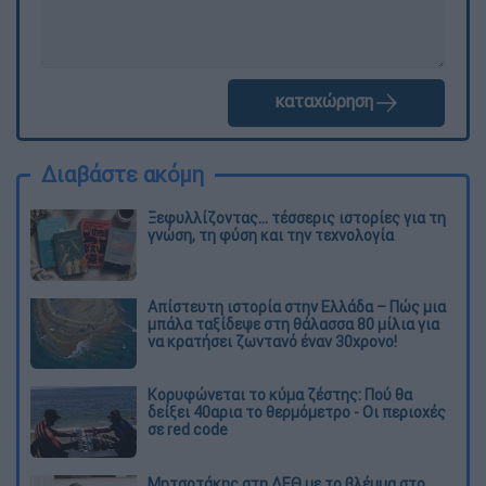
καταχώρηση
Διαβάστε ακόμη
Ξεφυλλίζοντας... τέσσερις ιστορίες για τη
γνώση, τη φύση και την τεχνολογία
Απίστευτη ιστορία στην Ελλάδα – Πώς μια
μπάλα ταξίδεψε στη θάλασσα 80 μίλια για
να κρατήσει ζωντανό έναν 30χρονο!
Κορυφώνεται το κύμα ζέστης: Πού θα
δείξει 40αρια το θερμόμετρο - Οι περιοχές
σε red code
Μητσοτάκης στη ΔΕΘ με το βλέμμα στο