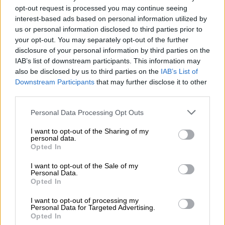
opt-out request is processed you may continue seeing
interest-based ads based on personal information utilized by
us or personal information disclosed to third parties prior to
View this post on Instagram
your opt-out. You may separately opt-out of the further
disclosure of your personal information by third parties on the
IAB’s list of downstream participants. This information may
also be disclosed by us to third parties on the
IAB’s List of
Downstream Participants
that may further disclose it to other
third parties.
Please note that this website/app uses one or more Google
Personal Data Processing Opt Outs
services and may gather and store information including but
not limited to your visit or usage behaviour. You may click to
I want to opt-out of the Sharing of my
Η καθηγήτρια του Parsons, Χίθα Χέρτζογκ,
personal data.
grant or deny consent to Google and its third-party tags to
σχολίασε στη The Post: «Είναι ο τρόπος της
Opted In
use your data for below specified purposes in below Google
Μάρθα Στιούαρτ να πει: “Θα δείξω το μεσαίο
consent section.
I want to opt-out of the Sale of my
δάχτυλο στη γήρανση και σε ό,τι πιστεύετε
Personal Data.
Opted In
όλοι για το ποια είμαι.
Μπορώ να κάνω
σχεδόν τα πάντα και να παραμείνω ακμαία
”.»
I want to opt-out of processing my
Personal Data for Targeted Advertising.
Opted In
Η νέα καμπάνια
έρχεται ως συνέχεια - και ως