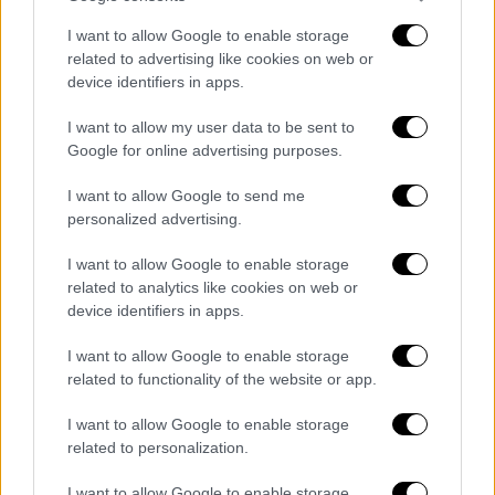
Are y’all serious?
I want to allow Google to enable storage
pic.twitter.com/VE3zZtzPCK
related to advertising like cookies on web or
device identifiers in apps.
— Boochie is the Name
(@stoppfeenin)
July 2, 2025
I want to allow my user data to be sent to
Google for online advertising purposes.
Έξω από το δικαστήριο, το baby oil
I want to allow Google to send me
μετατράπηκε σε σύμβολο υποστήριξης, με
personalized advertising.
οπαδούς να αναπαράγουν χιουμοριστικά τη
φράση «If you don’t slip, you must acquit»
—
I want to allow Google to enable storage
related to analytics like cookies on web or
παραλλαγή της γνωστής φράσης από τη δίκη
device identifiers in apps.
του O.J. Simpson.
I want to allow Google to enable storage
Ο YouTuber Tes Harper, γνωστός και ως
related to functionality of the website or app.
«Oota on Go», που κρατούσε σωληνάριο baby
I want to allow Google to enable storage
oil, δήλωσε στο Newsweek: «Ο Diddy πρέπει
related to personalization.
τώρα να γίνει υπέρμαχος των γυναικών».
Περιέγραψε την αντίδρασή του στην
I want to allow Google to enable storage