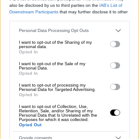
για την υπεράσπιση
, καθώς ο Combs
also be disclosed by us to third parties on the
IAB’s List of
Downstream Participants
that may further disclose it to other
απέφυγε ποινές για τα βαρύτερα αδικήματα.
third parties.
Η χρήση baby oil αποτέλεσε σημαντικό
Please note that this website/app uses one or more Google
Personal Data Processing Opt Outs
κομμάτι των καταθέσεων κατά τη διάρκεια
services and may gather and store information including but
not limited to your visit or usage behaviour. You may click to
I want to opt-out of the Sharing of my
της δίκης, με πρώην συνεργάτες του Combs
personal data.
grant or deny consent to Google and its third-party tags to
να περιγράφουν τις «προετοιμασίες» για τα
Opted In
use your data for below specified purposes in below Google
αποκαλούμενα «Freak Offs» —
σεξουαλικές
consent section.
I want to opt-out of the Sale of my
συνευρέσεις υπό την επήρεια ουσιών όπου
Personal Data.
Opted In
το baby oil χρησιμοποιούνταν σε μεγάλες
ποσότητες
. Επιπλέον, εκθέσεις ζημιών
I want to opt-out of processing my
Personal Data for Targeted Advertising.
ξενοδοχείων στις οποίες είχε διαμείνει ο
Opted In
Combs ανέφεραν τη χρήση baby oil.
I want to opt-out of Collection, Use,
Retention, Sale, and/or Sharing of my
Armon Wiggins is celebrating and
Personal Data that Is Unrelated with the
Purposes for which it was collected.
getting baptized with baby oil after
Opted Out
hearing the Diddy verdict.
Google consents