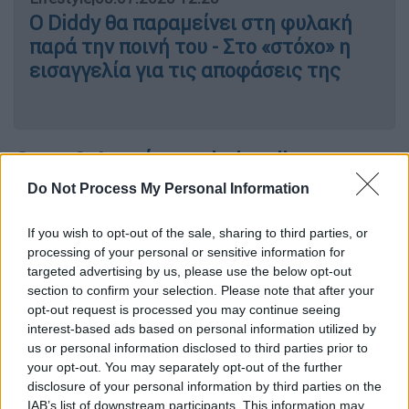
Ο Diddy θα παραμείνει στη φυλακή
παρά την ποινή του - Στο «στόχο» η
εισαγγελία για τις αποφάσεις της
Ο συμβολισμός του baby oil
Do Not Process My Personal Information
Ο Combs απαλλάχθηκε από τις σοβαρότερες
κατηγορίες, όπως
η σύσταση εγκληματικής
If you wish to opt-out of the sale, sharing to third parties, or
οργάνωσης και η εμπορία ανθρώπων,
processing of your personal or sensitive information for
ωστόσο κρίθηκε ένοχος για δύο παραβάσεις
targeted advertising by us, please use the below opt-out
section to confirm your selection. Please note that after your
που αφορούν τη μεταφορά προσώπων με
opt-out request is processed you may continue seeing
σκοπό την πορνεία
, μεταξύ των οποίων μία
interest-based ads based on personal information utilized by
υπόθεση που εμπλέκει την Κάσι Βεντούρα
us or personal information disclosed to third parties prior to
και μία ακόμα με γυναίκα γνωστή ως «Jane».
your opt-out. You may separately opt-out of the further
disclosure of your personal information by third parties on the
Η ετυμηγορία χαρακτηρίστηκε
μερική νίκη
IAB’s list of downstream participants. This information may