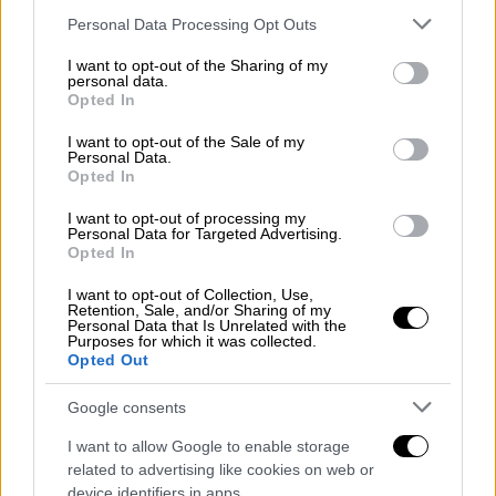
αντάλλαγμα τη σιωπή της για το παιδί
. Ο
Please note that this website/app uses one or more Google
Personal Data Processing Opt Outs
εσωτερικός συνεργάτης μπορεί επίσης να
services and may gather and store information including but
επιβεβαιώσει ότι παρόμοιες συμφωνίες
not limited to your visit or usage behaviour. You may click to
I want to opt-out of the Sharing of my
personal data.
είχαν διαπραγματευτεί και με άλλες μητέρες
grant or deny consent to Google and its third-party tags to
Opted In
των παιδιών του Μασκ.
use your data for below specified purposes in below Google
consent section.
I want to opt-out of the Sale of my
Personal Data.
Opted In
Elon Musk tried to keep his family
matters private.
I want to opt-out of processing my
Personal Data for Targeted Advertising.
https://t.co/iOojiSM9Yg
Opted In
pic.twitter.com/ClhTrTYtpu
I want to opt-out of Collection, Use,
Retention, Sale, and/or Sharing of my
— E! News (@enews)
April 16, 2025
Personal Data that Is Unrelated with the
Purposes for which it was collected.
Opted Out
Σε άλλο σημείο του ρεπορτάζ της Wall Street
Journal, αποκαλύφθηκε ότι ο νεογέννητος
Google consents
γιος της St. Clair, ο οποίος προηγουμένως
I want to allow Google to enable storage
αναφερόταν ως R.S.C., ονομάζεται Romulus.
related to advertising like cookies on web or
Το άρθρο αποκάλυψε επίσης τα
device identifiers in apps.