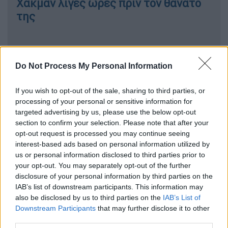
Χάκμαν λίγες ώρες πριν τον θάνατό
της
Η άτυπη συμφωνία που δεν τηρήθηκε
Do Not Process My Personal Information
Σύμφωνα με δημοσίευμα της Wall Street
If you wish to opt-out of the sale, sharing to third parties, or
Journal, ο 53χρονος ιδρυτής της Tesla,
processing of your personal or sensitive information for
targeted advertising by us, please use the below opt-out
προσφέρθηκε να πληρώσει στην 26χρονη
section to confirm your selection. Please note that after your
influencer
εφάπαξ 15 εκατομμύρια δολάρια,
opt-out request is processed you may continue seeing
καθώς και 100.000 δολάρια μηνιαίως ως
interest-based ads based on personal information utilized by
υποστήριξη
, για να κρατήσει το στόμα της
us or personal information disclosed to third parties prior to
κλειστό για τον μικρό γιο τους.
your opt-out. You may separately opt-out of the further
disclosure of your personal information by third parties on the
Πηγή από το περιβάλλον της St. Clair
IAB’s list of downstream participants. This information may
also be disclosed by us to third parties on the
IAB’s List of
επιβεβαίωσε στο PEOPLE ότι ο Μασκ
Downstream Participants
that may further disclose it to other
πρόσφερε στη St. Clair τα χρήματα
με
third parties.