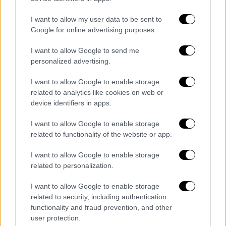
αποτελέσματα του τεστ πατρότητας του
Μασκ στην υπόθεση. Σύμφωνα με την έκθεση
I want to allow my user data to be sent to
Google for online advertising purposes.
της Labcorp,
η «πιθανότητα πατρότητας» του
Μασκ ήταν 99,9999%
.
I want to allow Google to send me
personalized advertising.
Εκπρόσωπος της St. Clair επιβεβαίωσε στο
PEOPLE ότι το τεστ πατρότητας έδειξε ότι
I want to allow Google to enable storage
related to analytics like cookies on web or
υπάρχει σχεδόν 100% πιθανότητα
device identifiers in apps.
πατρότητας, καθώς και το όνομα του
βρέφους.
I want to allow Google to enable storage
related to functionality of the website or app.
Τον Φεβρουάριο του 2025, η St. Clair
ανέβασε μια ανακοίνωση στο X,
I want to allow Google to enable storage
related to personalization.
αποκαλύπτοντας ότι εκείνη και ο Μασκ
καλωσόρισαν ένα παιδί μαζί τον Σεπτέμβριο
I want to allow Google to enable storage
του 2024
. Ο Μασκείναι επίσης πατέρας
related to security, including authentication
άλλων 13 παιδιών,
τα οποία μοιράζεται με
functionality and fraud prevention, and other
user protection.
άλλες τρεις γυναίκες
.