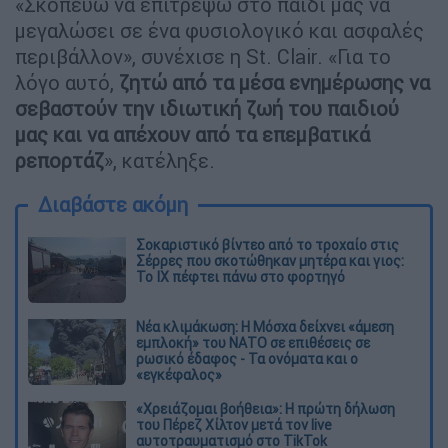
«Σκοπεύω να επιτρέψω στο παιδί μας να
μεγαλώσει σε ένα φυσιολογικό και ασφαλές
περιβάλλον», συνέχισε η St. Clair. «Για το
λόγο αυτό,
ζητώ από τα μέσα ενημέρωσης να
σεβαστούν την ιδιωτική ζωή του παιδιού
μας και να απέχουν από τα επεμβατικά
ρεπορτάζ
», κατέληξε.
Διαβάστε ακόμη
Σοκαριστικό βίντεο από το τροχαίο στις
Σέρρες που σκοτώθηκαν μητέρα και γιος:
Το ΙΧ πέφτει πάνω στο φορτηγό
Νέα κλιμάκωση: Η Μόσχα δείχνει «άμεση
εμπλοκή» του ΝΑΤΟ σε επιθέσεις σε
ρωσικό έδαφος - Τα ονόματα και ο
«εγκέφαλος»
«Χρειάζομαι βοήθεια»: Η πρώτη δήλωση
του Πέρεζ Χίλτον μετά τον live
αυτοτραυματισμό στο TikTok