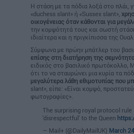
Η στάση με τα πόδια λοξά στο πλάι,
«duchess slant» ή «Sussex slant»,
χρησ
οικογένειας όταν κάθονται για μεγά
την κομψότητά τους και σωστή στάση
ιδιαίτερα και η πριγκίπισσα της Ουαλ
Σύμφωνα με πρώην μπάτλερ του βασιλ
επίσης στη διατήρηση της σεμνότητ
ειδικός στο βασιλικό πρωτόκολλο, M
ότι το να σταυρώνει μια κυρία τα πόδ
μεγαλύτερα λάθη εθιμοτυπίας που μπ
slant», είπε: «Είναι κομψό, προστατε
φωτογραφίες».
The surprising royal protocol rul
'disrespectful' to the Queen
https:
— Mail+ (@DailyMailUK)
March 24