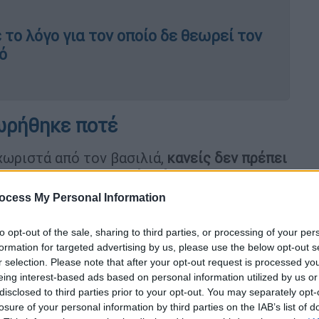
το λόγο για τον οποίο δε θεωρεί τον
ό
ωρήθηκε ποτέ
χωριστά από τον βασιλιά,
κανείς δεν πρέπει
 και στο μεσημεριανό γεύμα τα
ύ
.
ocess My Personal Information
ύς κανόνες
αφορά τις γυναίκες και τον
to opt-out of the sale, sharing to third parties, or processing of your per
ς βασιλικής οικογένειας αναμένεται να
formation for targeted advertising by us, please use the below opt-out s
 σταυρωμένα στους αστραγάλους. Η
r selection. Please note that after your opt-out request is processed y
eing interest-based ads based on personal information utilized by us or
ι δυσκολευόταν να ακολουθεί αυτόν τον
disclosed to third parties prior to your opt-out. You may separately opt-
 της ενστικτωδώς
.
losure of your personal information by third parties on the IAB’s list of