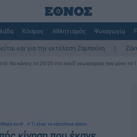
λάδα
Κόσμος
Αθλητισμός
Ψυχαγωγία
F
α την εκτέλεση Ζαμπούνη
Ζάκυνθος: Τι απ
επτά: Θα κάνεις το 20/20 στο κουίζ γεωγραφίας που μόνο το 1
ρήθηκε ποτέ
📌 Τι είναι το «dutchess slant»
πής κίνηση που έκανε