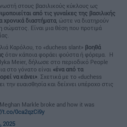
 γνωστή στους βασιλικούς κύκλους ως
ιμοποιείται από τις γυναίκες της βασιλικής
λα χρονικά διαστήματα
, ώστε να διατηρούν
 σώματος. Είναι μια θέση που προτιμά
ίας.
ιά Καρόλου, το «duchess slant»
βοηθά
ας
όταν κάποια φοράει φούστα ή φόρεμα. Η
yka Meier, δήλωσε στο περιοδικό People
ια στο γόνατο είναι
«ένα από τα
ορεί να κάνει»
. Σχετικά με το «duchess
ύει την ευαισθησία και δείχνει υπέροχο στις
e Meghan Markle broke and how it was
//t.co/0ca2qzCi9y
, 2025