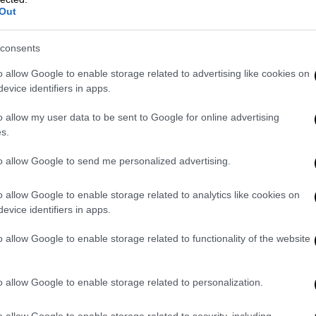
Out
consents
o allow Google to enable storage related to advertising like cookies on
evice identifiers in apps.
o allow my user data to be sent to Google for online advertising
s.
to allow Google to send me personalized advertising.
o allow Google to enable storage related to analytics like cookies on
evice identifiers in apps.
o allow Google to enable storage related to functionality of the website
o allow Google to enable storage related to personalization.
 αντιδράσεις από βασιλικούς θαυμαστές,
o allow Google to enable storage related to security, including