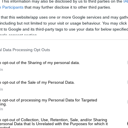
. This information may also be disclosed by us to third parties on the
IA
άνεια δείχνει τη Μέγκαν Μαρκλ να κάθεται
Participants
that may further disclose it to other third parties.
λισσα Ελισάβετ
κατά την τελετή απονομής
 that this website/app uses one or more Google services and may gath
άτι του Μπάκιγχαμ, τον Ιούνιο του 2018.
including but not limited to your visit or usage behaviour. You may click 
ει τα πόδια στο γόνατο, προτού διορθώσει
 to Google and its third-party tags to use your data for below specifi
ogle consent section.
l Data Processing Opt Outs
o opt-out of the Sharing of my personal data.
In
o opt-out of the Sale of my Personal Data.
In
to opt-out of processing my Personal Data for Targeted
ing.
In
o opt-out of Collection, Use, Retention, Sale, and/or Sharing
ersonal Data that Is Unrelated with the Purposes for which it
lected.