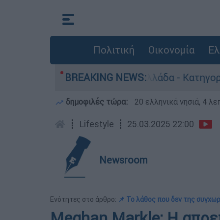
Πολιτική
Οικονομία
Ελ
ρωποκτονίες στην Ελλάδα - Κατηγορείται και γι
BREAKING NEWS:
δημοφιλές τώρα:
20 ελληνικά νησιά, 4 λ
┋
Lifestyle
┋
25.03.2025 22:00
Newsroom
Ενότητες στο άρθρο:
📌 Το λάθος που δεν της συγχω
Meghan Markle: Η απρε