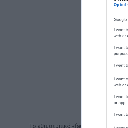
Opted 
Google 
I want t
web or d
I want t
purpose
I want 
I want t
web or d
I want t
or app.
I want t
Το εθιμοτυπικό «faux pas»
προκάλεσε
I want t