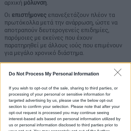
αρχική
μόλυνση
.
Οι
επιστήμονες
επανεξετάζουν πλέον τα
πρωτόκολλα μετά την ανάρρωση, ώστε να
αποτραπούν δευτερογενείς επιδημίες,
παρόμοιες με εκείνες που έχουν
παρατηρηθεί με άλλους ιούς που επιμένουν
για μεγάλο χρονικό διάστημα.
Η ανίχνευση του ιού μετά από τόσο μεγάλο
χρονικό διάστημα σημαίνει ότι ίσως
Do Not Process My Personal Information
χρειαστεί να επανεξεταστεί πόσο καιρό
πρέπει οι
ασθενείς
να τηρούν
προφυλάξεις
.
If you wish to opt-out of the sale, sharing to third parties, or
Το εύρημα αναδεικνύει έναν «
κρυφό
»
processing of your personal or sensitive information for
targeted advertising by us, please use the below opt-out
κίνδυνο που οι συνήθεις ιατρικοί έλεγχοι
section to confirm your selection. Please note that after your
μπορεί να μην εντοπίζουν.
opt-out request is processed you may continue seeing
interest-based ads based on personal information utilized by
Γιατί οι ανθρώπινοι όρχεις
us or personal information disclosed to third parties prior to