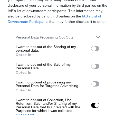
λειτουργούν ως «καταφύγιο» για
your opt-out. You may separately opt-out of the further
disclosure of your personal information by third parties on the
επικίνδυνους ιούς
IAB’s list of downstream participants. This information may
also be disclosed by us to third parties on the
IAB’s List of
Για να λειτουργήσουν σωστά, τα
Downstream Participants
that may further disclose it to other
σπερματοζωάρια
προστατεύονται από το
third parties.
ανοσοποιητικό σύστημα
, ώστε να
Please note that this website/app uses one or more Google
Personal Data Processing Opt Outs
διασφαλίζεται η αναπαραγωγή. Αυτό το
services and may gather and store information including but
βιολογικό «φράγμα» δημιουργεί άθελά του
not limited to your visit or usage behaviour. You may click to
I want to opt-out of the Sharing of my
personal data.
ένα περιβάλλον όπου οι ιοί μπορούν να
grant or deny consent to Google and its third-party tags to
Opted In
επιβιώνουν χωρίς να εντοπίζονται για
use your data for below specified purposes in below Google
consent section.
μεγάλα χρονικά διαστήματα.
I want to opt-out of the Sale of my
Personal Data.
Opted In
Σύμφωνα με τη μελέτη, οι όρχεις
λειτουργούν ως βιολογική «δεξαμενή»,
I want to opt-out of processing my
Personal Data for Targeted Advertising.
επιτρέποντας στον ιό να «κρύβεται». Είναι
Opted In
γνωστό ότι το συγκεκριμένο περιβάλλον
I want to opt-out of Collection, Use,
μπορεί να φιλοξενεί τουλάχιστον 27
Retention, Sale, and/or Sharing of my
Personal Data that Is Unrelated with the
λοιμώδη νοσήματα.
Purposes for which it was collected.