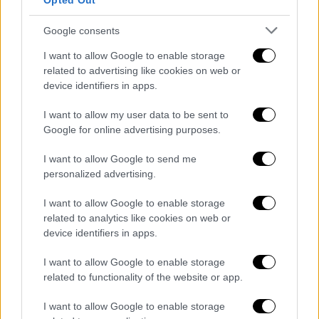
Opted Out
Οι υγειονομικές αρχές κάνουν
παραλληλισμούς με την επιδημία
Έμπολα το
Google consents
2021
στη Γουινέα, η οποία προκάλεσε 23
I want to allow Google to enable storage
κρούσματα και 12 θανάτους. Οι έρευνες
related to advertising like cookies on web or
συνέδεσαν την έξαρση με έναν επιζώντα της
device identifiers in apps.
επιδημίας 2014–2016, ο οποίος μετέδωσε
I want to allow my user data to be sent to
τον ιό σεξουαλικά χρόνια μετά.
Google for online advertising purposes.
Αντιμετωπίζοντας αυτόν τον κίνδυνο, οι
I want to allow Google to send me
συγγραφείς της μελέτης του 2023
personalized advertising.
προειδοποίησαν ξεκάθαρα: «Σ
υνολικά, τα
I want to allow Google to enable storage
αποτελέσματά μας δείχνουν ότι ο ιός
related to analytics like cookies on web or
Άνδεων έχει τη δυνατότητα σεξουαλικής
device identifiers in apps.
μετάδοσης».
I want to allow Google to enable storage
Ασφαλή σεξ και υγιεινή προτείνει ο
related to functionality of the website or app.
ΠΟΥ
I want to allow Google to enable storage