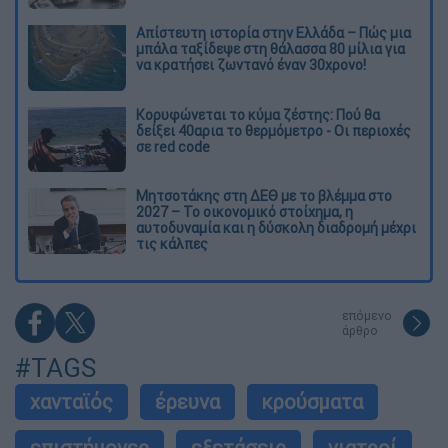
Απίστευτη ιστορία στην Ελλάδα – Πώς μια
μπάλα ταξίδεψε στη θάλασσα 80 μίλια για
να κρατήσει ζωντανό έναν 30χρονο!
Κορυφώνεται το κύμα ζέστης: Πού θα
δείξει 40αρια το θερμόμετρο - Οι περιοχές
σε red code
Μητσοτάκης στη ΔΕΘ με το βλέμμα στο
2027 – Το οικονομικό στοίχημα, η
αυτοδυναμία και η δύσκολη διαδρομή μέχρι
τις κάλπες
επόμενο
άρθρο
#TAGS
χανταϊός
έρευνα
κρούσματα
επιστήμονες
εξετάσεις
γιατροί