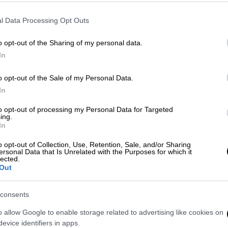
θώς οι
Ιατρικοί
Σύλλογοι
θεωρούν ότι με
l Data Processing Opt Outs
την ελεύθερη επιλογή των ασθενών σε
είου υγείας φαίνεται ότι αυτή τη φορά θα
o opt-out of the Sharing of my personal data.
μιση, αφού υποστηρίζει ότι θα βελτιωθεί η
In
o opt-out of the Sale of my Personal Data.
 σε ειδικό γιατρό
In
ντεβού που κλείνουν οι
ασθενείς
είτε σε
to opt-out of processing my Personal Data for Targeted
ing.
ου.
In
ον τρόπο που θα κλείνουν ραντεβού οι
o opt-out of Collection, Use, Retention, Sale, and/or Sharing
ersonal Data that Is Unrelated with the Purposes for which it
τος. Όπως τονίζεται από το
υπουργείο
lected.
Out
συστήματος παραπομπών (μέσω
ροποποιείται και η διαδικασία
consents
α την οποία θα απαιτείται πλέον η ύπαρξη
o allow Google to enable storage related to advertising like cookies on
evice identifiers in apps.