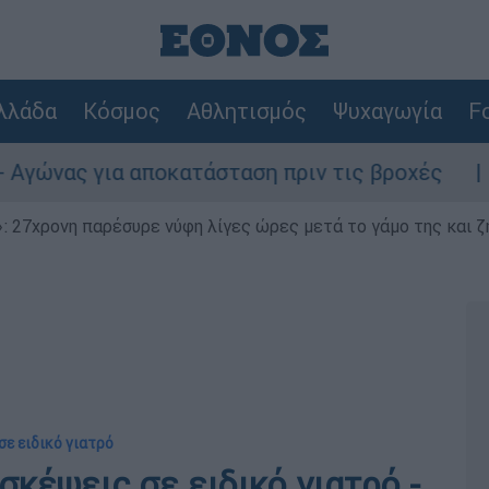
λλάδα
Κόσμος
Αθλητισμός
Ψυχαγωγία
Fo
α αποκατάσταση πριν τις βροχές
Συναγερμ
 27χρονη παρέσυρε νύφη λίγες ώρες μετά το γάμο της και ζη
ε ειδικό γιατρό
σκέψεις σε ειδικό γιατρό -