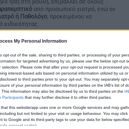
κε ήδη στη βουλή, επιβάλλει σε όλους
αραπεμπτικό
από προσωπικό γιατρό, ενώ αν
Γιατρό ή Παθολόγο
, προκειμένου να
ό ειδικότητας.
ocess My Personal Information
to opt-out of the sale, sharing to third parties, or processing of your per
από εξάντληση εν ώρα εφημερίας -
formation for targeted advertising by us, please use the below opt-out s
νοσοκομείου
r selection. Please note that after your opt-out request is processed y
eing interest-based ads based on personal information utilized by us or
disclosed to third parties prior to your opt-out. You may separately opt-
losure of your personal information by third parties on the IAB’s list of
. This information may also be disclosed by us to third parties on the
IA
ς για τις ιδιωτικές κλινικές - Τι
Participants
that may further disclose it to other third parties.
ργείου Υγείας
 that this website/app uses one or more Google services and may gath
including but not limited to your visit or usage behaviour. You may click 
 to Google and its third-party tags to use your data for below specifi
ogle consent section.
παρελθόν είχε προκαλέσει έντονες