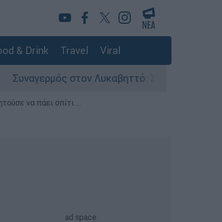
od & Drink
Travel
Viral
ός στον Λυκαβηττό: Σορός σε προχωρημένη σήψ
τούσε να πάει σπίτι...