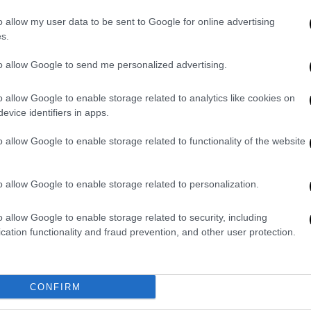
τα θα έχουν τη δυνατότητα να
o allow my user data to be sent to Google for online advertising
αναγκαία για χρονικό διάστημα ενός έτους
s.
κού.
to allow Google to send me personalized advertising.
 προσωπικό ιατρό, σε κάθε περίπτωση,
σή τους σε ιατρούς της Πρωτοβάθμιας
o allow Google to enable storage related to analytics like cookies on
.ΟΜ.Υ., Πολυδύναμα Περιφερειακά Ιατρεία
evice identifiers in apps.
δοσης ιατρικού παραπεμπτικού, χωρίς καμία
o allow Google to enable storage related to functionality of the website
από το υπουργείο Υγείας.
πει ότι όποιος δεν έχει εγγραφεί σε
o allow Google to enable storage related to personalization.
ι το παραπεμπτικό από Γενικό/
o allow Google to enable storage related to security, including
cation functionality and fraud prevention, and other user protection.
λίτες επέλεγαν και έκλειναν ραντεβού σε
Παρότι υπήρχε ήδη νομοθετική ρύθμιση που
οσωπικό Γιατρό, το μέτρο δεν είχε
CONFIRM
ισοί ασφαλισμένοι έχουν εγγραφεί στο