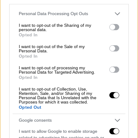
καλαμάρι, σουπιά και γαρίδες με προσοχή
third parties.
όμως, λόγω της υψηλής περιεκτικότητας
Please note that this website/app uses one or more Google
Personal Data Processing Opt Outs
τους σε χοληστερόλη.
services and may gather and store information including but
not limited to your visit or usage behaviour. You may click to
I want to opt-out of the Sharing of my
- Υποκατάστατα Γαλακτοκομικών: Επιλέξτε
personal data.
grant or deny consent to Google and its third-party tags to
Opted In
προϊόντα όπως γάλα και γιαούρτι σόγιας για
use your data for below specified purposes in below Google
consent section.
πρόσληψη πρωτεΐνης.
I want to opt-out of the Sale of my
Personal Data.
Opted In
3. Παρακολούθηση Επιπέδων Σακχάρου στο
αίμα:
I want to opt-out of processing my
Personal Data for Targeted Advertising.
Opted In
- Συχνές Μετρήσεις: Η αλλαγή στο ωράριο
των γευμάτων και η σωματική
I want to opt-out of Collection, Use,
Retention, Sale, and/or Sharing of my
δραστηριότητα μπορεί να επηρεάσουν τα
Personal Data that Is Unrelated with the
Purposes for which it was collected.
επίπεδα σακχάρου. Είναι σημαντικό να
Opted Out
μετράτε τακτικά τα επίπεδα σακχάρου στο
αίμα σας και να μην παραλείπετε την
Google consents
φαρμακευτική σας αγωγή.
I want to allow Google to enable storage
related to advertising like cookies on web or