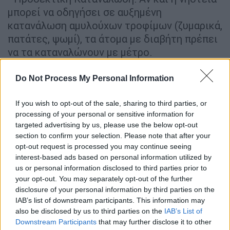
μπορεί να οδηγήσει σε αυξημένη
κατανάλωση αμυλούχων τροφίμων (ζυμαρικά,
πατάτες, ψωμί), τα άτομα με διαβήτη πρέπει
να τα καταναλώνουν με μέτρο.
- Συνδυασμοί Γευμάτων: Συνιστάται η
Do Not Process My Personal Information
κατανάλωση μικρών ποσοτήτων αμυλούχων
τροφίμων μαζί με πηγές πρωτεΐνης και
If you wish to opt-out of the sale, sharing to third parties, or
φυτικών ινών, όπως λαχανικά, για την
processing of your personal or sensitive information for
targeted advertising by us, please use the below opt-out
καλύτερη ρύθμιση των επιπέδων σακχάρου.
section to confirm your selection. Please note that after your
opt-out request is processed you may continue seeing
2. Εναλλακτικές Πηγές Πρωτεΐνης:
interest-based ads based on personal information utilized by
us or personal information disclosed to third parties prior to
- Όσπρια και Λαχανικά: Εντάξτε στη
your opt-out. You may separately opt-out of the further
διατροφή σας όσπρια και λαχανικά πλούσια
disclosure of your personal information by third parties on the
σε πρωτεΐνη, όπως μανιτάρια.
IAB’s list of downstream participants. This information may
also be disclosed by us to third parties on the
IAB’s List of
- Θαλασσινά: Καταναλώστε θαλασσινά όπως
Downstream Participants
that may further disclose it to other