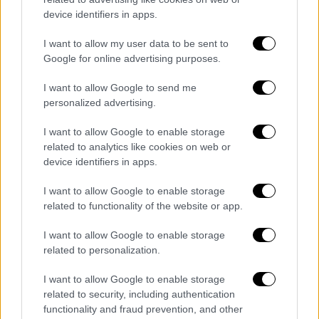
4. Ενδιάμεσα Γεύματα:
device identifiers in apps.
- Σνακ: Η κατανάλωση μικρών,
I want to allow my user data to be sent to
ισορροπημένων σνακ, όπως μια μερίδα
Google for online advertising purposes.
φρούτου με λίγους ξηρούς καρπούς, βοηθά
I want to allow Google to send me
στη διατήρηση σταθερών επιπέδων
personalized advertising.
σακχάρου στο αίμα.
I want to allow Google to enable storage
5. Πασχαλινό Τραπέζι:
related to analytics like cookies on web or
device identifiers in apps.
- Χωρίς περιορισμούς στην επιλογή τροφών
αλλά στην ποσότητα. Απολαύστε το
I want to allow Google to enable storage
πασχαλινό γεύμα με μέτρο, δίνοντας έμφαση
related to functionality of the website or app.
στις πηγές πρωτεΐνης και συνοδεύοντας με
I want to allow Google to enable storage
άφθονη σαλάτα.
related to personalization.
I want to allow Google to enable storage
related to security, including authentication
functionality and fraud prevention, and other