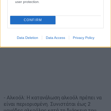
user protection.
CONFIRM
Data Deletion
Data Access
Privacy Policy
- Αλκοόλ: Η κατανάλωση αλκοόλ πρέπει να
είναι περιορισμένη. Συνιστάται έως 2
μονάδες αλκοόλης κατά τη διάρκεια του