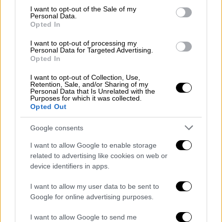
καλλιεργητική περίοδος, ενώ και οι
consent section.
I want to opt-out of the Sale of my
αρμόδιες δημόσιες υπηρεσίες δεν
Personal Data.
Opted In
μπορούσαν να εξυπηρετήσουν τους
δικαιούχους εντός της προθεσμίας, λόγω
I want to opt-out of processing my
Personal Data for Targeted Advertising.
αυξημένου φόρτου εργασίας.
Opted In
Παράλληλα, έπειτα από συνεννόηση της
I want to opt-out of Collection, Use,
Retention, Sale, and/or Sharing of my
ηγεσίας του ΥΠΑΑΤ με την ΔΕΗ, δίνεται μια
Personal Data that Is Unrelated with the
Purposes for which it was collected.
τελευταία ευκαιρία στους αγρότες για τη
Opted Out
ρύθμιση οφειλών. Η ευκαιρία αυτή αφορά
επίσης όσους είχαν προχωρήσει σε
Google consents
διακανονισμό και δεν μπορούσαν να
I want to allow Google to enable storage
ανταπεξέλθουν, αλλά ακόμα και όσους έχουν
related to advertising like cookies on web or
λάβει ειδοποίηση διακοπής της
device identifiers in apps.
ηλεκτροδότησης.
I want to allow my user data to be sent to
Google for online advertising purposes.
Η καταβολή της πρώτης δόσης θα μπορεί να
γίνει από την 1η Νοεμβρίου ώστε οι αγρότες
I want to allow Google to send me