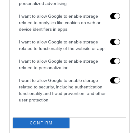
να έχουν εισπράξει εντωμεταξύ από τον
personalized advertising.
ΟΠΕΚΕΠΕ την προκαταβολή για τις
I want to allow Google to enable storage
ενισχύσεις και να διαθέτουν επαρκή
related to analytics like cookies on web or
ρευστότητα.
device identifiers in apps.
Σε ό,τι αφορά δε το ζήτημα της
I want to allow Google to enable storage
προκαταβολής που ζητά η ΔΕΗ, επειδή
related to functionality of the website or app.
κρίνεται ιδιαίτερα δύσκολο να
I want to allow Google to enable storage
ανταποκριθούν πολλοί αγρότες στην
related to personalization.
υποχρέωση καταβολής του 30% της
συνολικής οφειλής για την ένταξη στη
I want to allow Google to enable storage
δεύτερη ρύθμιση, από τη ΔΕΗ θα γίνεται
related to security, including authentication
functionality and fraud prevention, and other
εξατομικευμένη εξέταση κάθε αιτήματος,
user protection.
προκειμένου να λαμβάνεται η τελική
απόφαση για τον προσδιορισμό του ύψους
της προκαταβολής.
CONFIRM
Διαβάστε ακόμη