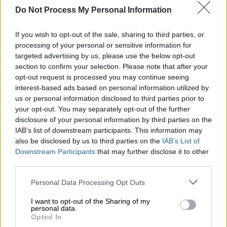
Προσθέστε το ΕΘΝΟΣ στη Google
Do Not Process My Personal Information
If you wish to opt-out of the sale, sharing to third parties, or
Σε παράταση για δεύτερη φορά της
processing of your personal or sensitive information for
προθεσμίας σχετικά με την υποβολή των
targeted advertising by us, please use the below opt-out
δικαιολογητικών για την ένταξη στο
section to confirm your selection. Please note that after your
αγροτικό τιμολόγιο της
ΔΕΗ
, προχωρά η
opt-out request is processed you may continue seeing
interest-based ads based on personal information utilized by
κυβέρνηση, έπειτα από συνεργασία της
us or personal information disclosed to third parties prior to
ηγεσίας του Υπουργείου Αγροτικής
your opt-out. You may separately opt-out of the further
Ανάπτυξης και Τροφίμων (ΥΠΑΑΤ) και του
disclosure of your personal information by third parties on the
Υπουργείου Περιβάλλοντος και Ενέργειας.
IAB’s list of downstream participants. This information may
also be disclosed by us to third parties on the
IAB’s List of
Συγκεκριμένα, η προθεσμία που έληγε στο
Downstream Participants
that may further disclose it to other
third parties.
τέλος Σεπτεμβρίου, παρατείνεται ως τις 31
Δεκεμβρίου. Η παράταση κρίθηκε αναγκαία,
Please note that this website/app uses one or more Google
Personal Data Processing Opt Outs
καθώς οι αγρότες δεν προλάβαιναν να
services and may gather and store information including but
not limited to your visit or usage behaviour. You may click to
I want to opt-out of the Sharing of my
συγκεντρώσουν τα δικαιολογητικά, αφού
personal data.
grant or deny consent to Google and its third-party tags to
δεν έχει ολοκληρωθεί ακόμα η
Opted In
use your data for below specified purposes in below Google