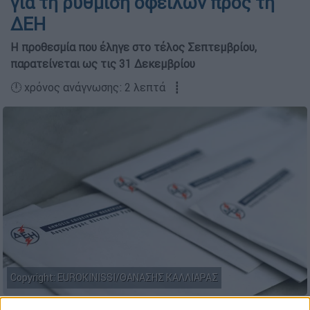
για τη ρύθμιση οφειλών προς τη
ΔΕΗ
Η προθεσμία που έληγε στο τέλος Σεπτεμβρίου,
παρατείνεται ως τις 31 Δεκεμβρίου
🕛 χρόνος ανάγνωσης: 2 λεπτά ┋
Copyright: EUROKINISSI/ΘΑΝΑΣΗΣ ΚΑΛΛΙΑΡΑΣ