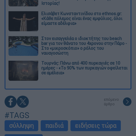
Ιστορίας!
Ελισάβετ Κωνσταντινίδου στο ethnos.gr:
«Κάθε πόλεμος είναι ένας εμφύλιος, όλοι
είμαστε αδέλφια»
Στον εισαγγελέα ο ιδιοκτήτης του beach
bar για τον θάνατο του 4χρονου στην Πάρο -
Στο «μικροσκόπιο» ο ρόλος του
ναυαγοσώστη
Τουρνάς: Πάνω από 400 πυρκαγιές σε 10
ημέρες - «Το 90% των πυρκαγιών οφείλεται
σε αμέλεια»
επόμενο
άρθρο
#TAGS
σύλληψη
παιδιά
ειδήσεις τώρα