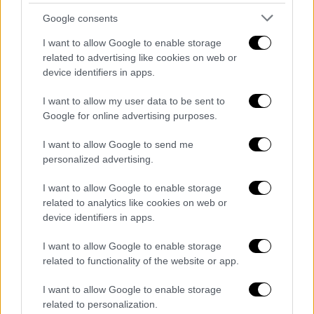
Ειδικότερα, ύστερα από σχετική καταγγελία
Google consents
που έγινε από πολίτη στην Αστυνομία,
I want to allow Google to enable storage
άντρες της Ομάδας ΔΙ.ΑΣ. μετέβησαν στο
related to advertising like cookies on web or
σπίτι της οικογένειας επί της οδού
device identifiers in apps.
Κηπουπόλεως στο Περιστέρι, χθες το βράδυ
I want to allow my user data to be sent to
(12/5) και διαπίστωσαν και
οι ίδιοι πως τα
Google for online advertising purposes.
έξι ανήλικα παιδιά της οικογένειας
, 3-11
ετών, ζούσαν μέσα στις ακαθαρσίες και σε
I want to allow Google to send me
personalized advertising.
ένα ρυπαρό και επικίνδυνο για την υγεία
τους περιβάλλον.
I want to allow Google to enable storage
related to analytics like cookies on web or
Οι αστυνομικοί συνέλαβαν τους
ημεδαπούς
device identifiers in apps.
γονείς ηλικίας 37 και 33 ετών αντίστοιχα
,
ενώ τα παιδιά μεταφέρθηκαν στο
I want to allow Google to enable storage
related to functionality of the website or app.
Νοσοκομείο Παίδων Αγλαΐα Κυριακού για
προστατευτική φύλαξη, αφού ενημερώθηκαν
I want to allow Google to enable storage
και οι κοινωνικές υπηρεσίες.
related to personalization.