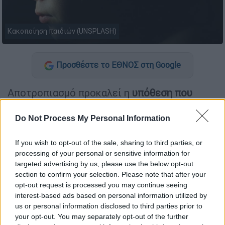
Κακοποίηση παιδιών (UNSPLASH)
Προσθέστε το ΕΘΝΟΣ στη Google
Αποτροπιασμό προκαλεί η
υπόθεση που
έρχεται στο φως της δημοσιότητας
από το
Περιστέρι
, όπου
έξι ανήλικα παιδιά,
ηλικίας
Do Not Process My Personal Information
3-11 ετών
, φέρεται να ζούσαν σε
ένα
ιδιαίτερα επικίνδυνο για την υγεία
If you wish to opt-out of the sale, sharing to third parties, or
processing of your personal or sensitive information for
περιβάλλον
.
targeted advertising by us, please use the below opt-out
section to confirm your selection. Please note that after your
Οι Αρχές προχώρησαν στη
σύλληψη των
opt-out request is processed you may continue seeing
γονέων
με την κατηγορία της έκθεσης
interest-based ads based on personal information utilized by
ανηλίκων σε κίνδυνο.
us or personal information disclosed to third parties prior to
your opt-out. You may separately opt-out of the further