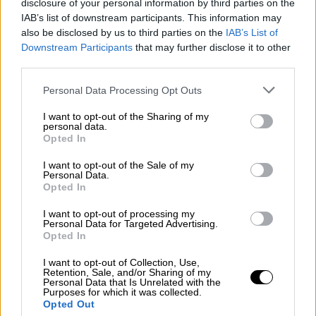
disclosure of your personal information by third parties on the
ΔΙΑΒΑΣΤΕ ΕΠΙΣΗΣ
IAB’s list of downstream participants. This information may
also be disclosed by us to third parties on the
IAB’s List of
Τηλεόραση
|
13.05.2026 11:37
Downstream Participants
that may further disclose it to other
Survivor: «Μαμά, ζω… τα άλλα θα τα
third parties.
αντιμετωπίσουμε», συγκλονίζει ο
Please note that this website/app uses one or more Google
Personal Data Processing Opt Outs
Σταύρος Φλώρος
services and may gather and store information including but
not limited to your visit or usage behaviour. You may click to
I want to opt-out of the Sharing of my
personal data.
grant or deny consent to Google and its third-party tags to
Opted In
Ελλάδα
|
13.05.2026 12:20
use your data for below specified purposes in below Google
Στο μικροσκόπιο το «αμαρτωλό»
consent section.
I want to opt-out of the Sale of my
ΚΔΑΠ στην Κομοτηνή - Πιθανή
Personal Data.
Opted In
εμπλοκή της Ευρωπαϊκής
Εισαγγελίας
I want to opt-out of processing my
Personal Data for Targeted Advertising.
Opted In
I want to opt-out of Collection, Use,
Retention, Sale, and/or Sharing of my
Οι Αρχές πήγαν στην οικεία έπειτα
Personal Data that Is Unrelated with the
Purposes for which it was collected.
από καταγγελία
Opted Out