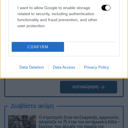
I want to allow Google to enable storage
related to security, including authentication
Τα σχολιά σας δημοσιεύονται άμεσα με δική σας ευθύνη. Το
functionality and fraud prevention, and other
ΕΘΝΟΣ θα παρεμβαίνει και τα προσβλητικά σχόλια θα
user protection.
διαγράφονται
CONFIRM
Data Deletion
Data Access
Privacy Policy
καταχώρηση
Διαβάστε ακόμη
O στρατηγός ήταν σχιζοφρενής, εμμονικός,
πλησίαζε τα 75 όταν τον αντάμωσε η δόξα –
Εκείνος που άλλαξε την πορεία της