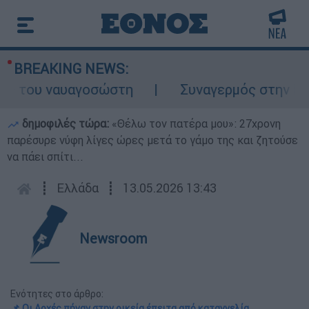
BREAKING NEWS:
ς του ναυαγοσώστη
Συναγερμός στην Κάρπα
δημοφιλές τώρα:
«Θέλω τον πατέρα μου»: 27χρονη
παρέσυρε νύφη λίγες ώρες μετά το γάμο της και ζητούσε
να πάει σπίτι...
┋
Ελλάδα
┋
13.05.2026 13:43
Newsroom
Ενότητες στο άρθρο:
📌 Οι Αρχές πήγαν στην οικεία έπειτα από καταγγελία