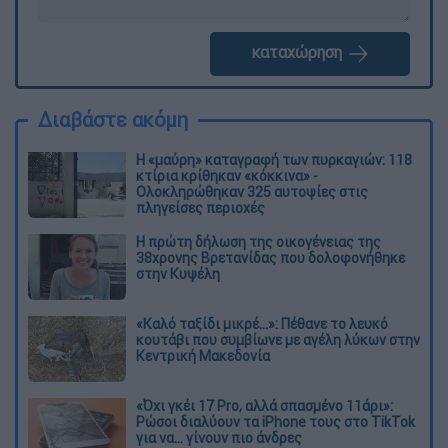
καταχώρηση
Διαβάστε ακόμη
Η «μαύρη» καταγραφή των πυρκαγιών: 118
κτίρια κρίθηκαν «κόκκινα» -
Ολοκληρώθηκαν 325 αυτοψίες στις
πληγείσες περιοχές
Η πρώτη δήλωση της οικογένειας της
38χρονης Βρετανίδας που δολοφονήθηκε
στην Κυψέλη
«Καλό ταξίδι μικρέ...»: Πέθανε το λευκό
κουτάβι που συμβίωνε με αγέλη λύκων στην
Κεντρική Μακεδονία
«Όχι γκέι 17 Pro, αλλά σπασμένο 11άρι»:
Ρώσοι διαλύουν τα iPhone τους στο TikTok
για να... γίνουν πιο άνδρες