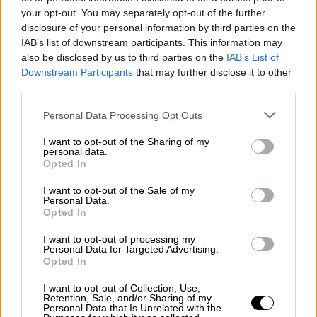
your opt-out. You may separately opt-out of the further
φέρεται να δήλωσε:
disclosure of your personal information by third parties on the
IAB’s list of downstream participants. This information may
«Στο πρόσωπό του εκείνη τη στιγμή
δεν
also be disclosed by us to third parties on the
IAB’s List of
έβλεπα τίποτα άλλο παρά τον φονιά του γιου
Downstream Participants
that may further disclose it to other
μου
. Δεν ήμουν ο εαυτός μου. Εξάλλου, είχε
third parties.
χαθεί από καιρό. Δεν όριζα τον εαυτό μου, τη
Please note that this website/app uses one or more Google
Personal Data Processing Opt Outs
σκέψη μου και τη συμπεριφορά μου.
Ένα
services and may gather and store information including but
μαύρο πέπλο είχε σκεπάσει το μυαλό μου
».
not limited to your visit or usage behaviour. You may click to
I want to opt-out of the Sharing of my
personal data.
grant or deny consent to Google and its third-party tags to
Opted In
Από την πλευρά της, η 56χρονη σύζυγός του,
use your data for below specified purposes in below Google
που κατηγορείται για απλή συνέργεια στην
consent section.
I want to opt-out of the Sale of my
Personal Data.
ανθρωποκτονία, υποστήριξε:
Opted In
«Το μόνο που θυμάμαι είναι ότι κατάφερα να
I want to opt-out of processing my
Personal Data for Targeted Advertising.
ουρλιάξω “μη, μη, μη!”, αλλά ήταν πλέον αργά.
Opted In
Αυτός που σκότωσε τον συγχωρεμένο δεν
ήταν ο άντρας μου.
Ήταν ένας άλλος
I want to opt-out of Collection, Use,
Retention, Sale, and/or Sharing of my
άνθρωπος
. Δεν είχε καν την όψη του. Ήταν
Personal Data that Is Unrelated with the