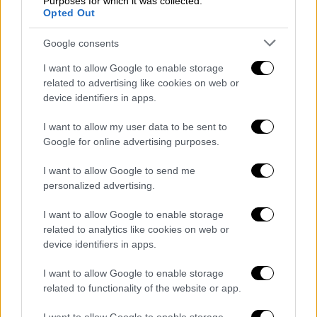
Purposes for which it was collected.
ένας τρελός, ένα ακάθαρτο πνεύμα».
Opted Out
Google consents
I want to allow Google to enable storage
related to advertising like cookies on web or
device identifiers in apps.
video
I want to allow my user data to be sent to
Google for online advertising purposes.
I want to allow Google to send me
personalized advertising.
Το χρονικό της τραγωδίας: Από το
I want to allow Google to enable storage
related to analytics like cookies on web or
τροχαίο στη δολοφονία
device identifiers in apps.
Η ρίζα της αιματηρής κατάληξης βρίσκεται
I want to allow Google to enable storage
στα ξημερώματα της
20ής Οκτωβρίου 2023
,
related to functionality of the website or app.
όταν ένα σφοδρό τροχαίο στην παραλιακή