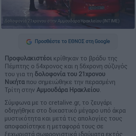
Δολοφονία 21χρονου στην Αμμουδάρα Ηρακλείου (INTIME)
Προσθέστε το ΕΘΝΟΣ στη Google
Προφυλακιστέοι
κρίθηκαν το βράδυ της
Πέμπτης ο 54χρονος και η 56χρονη σύζυγός
του για τη
δολοφονία του 21χρονου
Νικήτα
που σημειώθηκε την περασμένη
Τρίτη στην
Αμμουδάρα Ηρακλείου
.
Σύμφωνα με το cretalive.gr, το ζευγάρι
οδηγήθηκε στο δικαστικό μέγαρο υπό άκρα
μυστικότητα και μετά τις απολογίες τους
αποφασίστηκε η μεταφορά τους σε
ξεχωριστά σωφρονιστικά ιδρύματα εκτός