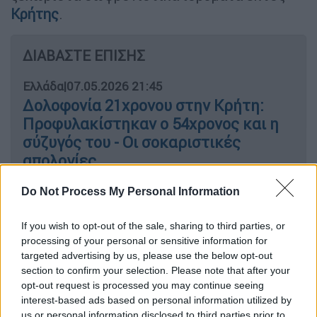
Κρήτης
.
ΔΙΑΒΑΣΤΕ ΕΠΙΣΗΣ
Ελλάδα
|
07.05.2026 21:45
Δολοφονία 21χρονου στην Κρήτη:
Προφυλακίστηκαν ο 54χρονος και η
σύζυγός του - Οι σοκαριστικές
απολογίες
Do Not Process My Personal Information
Οι ισχυρισμοί των κατηγορουμένων
If you wish to opt-out of the sale, sharing to third parties, or
processing of your personal or sensitive information for
targeted advertising by us, please use the below opt-out
Στην απολογία του, ο 54χρονος, στον οποίο
section to confirm your selection. Please note that after your
έχει ασκηθεί
δίωξη για ανθρωποκτονία από
opt-out request is processed you may continue seeing
πρόθεση σε ήρεμη ψυχική κατάσταση
και
interest-based ads based on personal information utilized by
σωρεία παραβάσεων του νόμου περί όπλων,
us or personal information disclosed to third parties prior to