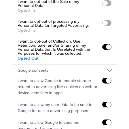
I want to opt-out of the Sale of my
Personal Data.
Ελλάδα
|
11.11.2025 18:37
Opted In
Τραγωδία στη Γαύδο: Ανατροπή
λέμβου με πρόσφυγες και
I want to opt-out of processing my
Personal Data for Targeted Advertising.
μετανάστες - Τουλάχιστον 3 νεκροί
Opted In
I want to opt-out of Collection, Use,
Retention, Sale, and/or Sharing of my
Personal Data that Is Unrelated with the
Purposes for which it was collected.
Άμεσα στήθηκε μεγάλη επιχείρηση για τη
Opted Out
μεταφορά του αγοριού, στο
Καραμανδάνειο
Google consents
και παρά τη μεγάλη μάχη των γιατρών, το
παιδάκι δεν κατάφερε να κρατηθεί στη ζωή,
I want to allow Google to enable storage
related to advertising like cookies on web or
όπως μεταδίδει το
tempo24.news
.
device identifiers in apps.
Την ώρα του δυστυχήματος το παιδάκι ήταν
I want to allow my user data to be sent to
με τον θείο του, ενώ οι γονείς βρισκόταν σε
Google for online advertising purposes.
χωράφι.
I want to allow Google to send me
Η αστυνομία
ερευνά τις συνθήκες
της
personalized advertising.