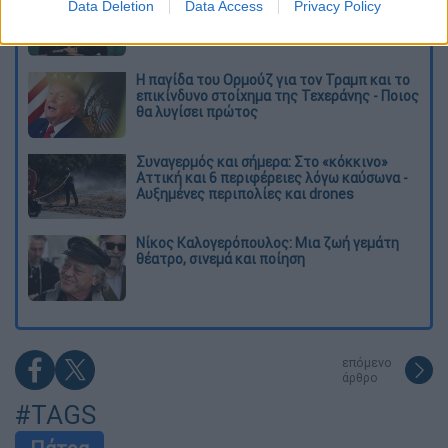
Data Deletion
Data Access
Privacy Policy
αντεπίθεση του ΠΑΣΟΚ από την κοινωνία
έως τη ΔΕΘ
Η παγίδα του Ορμούζ για τον Τραμπ και το
επικίνδυνο στοίχημα της Τεχεράνης - Ποιος
θα λυγίσει πρώτος
Συναγερμός και σήμερα: Στο «κόκκινο»
Αττική και 6 περιφέρειες λόγω καύσωνα -
Αυξημένες περιπολίες και drones
Νίκος Καλογερόπουλος: Μια ζωή γεμάτη
θέατρο, σινεμά και ποίηση
επόμενο
άρθρο
#TAGS