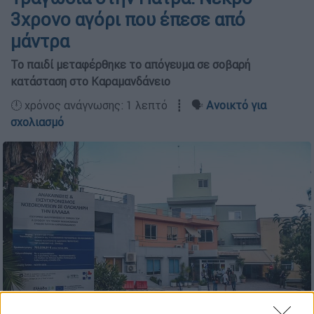
3χρονο αγόρι που έπεσε από
μάντρα
Το παιδί μεταφέρθηκε το απόγευμα σε σοβαρή
κατάσταση στο Καραμανδάνειο
🕛 χρόνος ανάγνωσης: 1 λεπτό ┋ 🗣️
Ανοικτό για
σχολιασμό