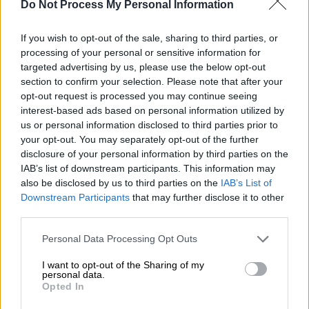
Do Not Process My Personal Information
Καραμανδάνειο νοσοκομείο (EUROKINISSI)
If you wish to opt-out of the sale, sharing to third parties, or
processing of your personal or sensitive information for
Προσθέστε το ΕΘΝΟΣ στη Google
targeted advertising by us, please use the below opt-out
section to confirm your selection. Please note that after your
opt-out request is processed you may continue seeing
«
Μουδιασμένη
» η κοινωνία στην περιοχή του
interest-based ads based on personal information utilized by
Αγίου Νικολάου Σπάτων, στη δυτική
Αχαΐα
,
us or personal information disclosed to third parties prior to
μετά τον
θάνατο ενός παιδιού
μόλις τριών
your opt-out. You may separately opt-out of the further
ετών.
disclosure of your personal information by third parties on the
IAB’s list of downstream participants. This information may
Το 3χρονο αγοράκι το μεσημέρι είχε
also be disclosed by us to third parties on the
IAB’s List of
Downstream Participants
that may further disclose it to other
τραυματιστεί σοβαρά νωρίτερα σήμερα
third parties.
(11/11),
πέφτοντας από μάντρα και από ύψος
περίπου 2 μέτρα
, στην περιοχή του Αγίου
Please note that this website/app uses one or more Google
Personal Data Processing Opt Outs
services and may gather and store information including but
Νικολάου Σπάτων.
not limited to your visit or usage behaviour. You may click to
I want to opt-out of the Sharing of my
personal data.
grant or deny consent to Google and its third-party tags to
Opted In
ΔΙΑΒΑΣΤΕ ΕΠΙΣΗΣ
use your data for below specified purposes in below Google
consent section.