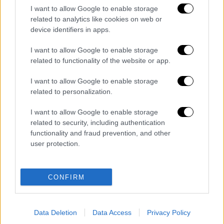
I want to allow Google to enable storage
related to analytics like cookies on web or
device identifiers in apps.
I want to allow Google to enable storage
related to functionality of the website or app.
I want to allow Google to enable storage
καταχώρηση
related to personalization.
I want to allow Google to enable storage
Διαβάστε ακόμη
related to security, including authentication
functionality and fraud prevention, and other
Δημιούργησαν με AI νέους ιούς μέσα σε
user protection.
λίγες ώρες - Γιατί προβληματίζονται οι
επιστήμονες
CONFIRM
Σαν το τρομακτικό It: 15χρονο ντυμένος
κλόουν μαχαίρωσε μέχρι θανάτου
ηλικιωμένο - Τον κατέγραψε κάμερα
Data Deletion
Data Access
Privacy Policy
«Πόλεμος» για τους χρόνους των