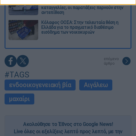
δρομολογίων: Τα σωματεία απαντούν στις
καταγγελίες, οι παρατάξεις περνούν στην
αντεπίθεση
Κόλαφος ΟΟΣΑ: Στην τελευταία θέση η
Ελλάδα για το πραγματικό διαθέσιμο
εισόδημα των νοικοκυριών
επόμενο
άρθρο
#TAGS
ενδοοικογενειακή βία
Αιγάλεω
μαχαίρι
Ακολούθησε το Έθνος στο Google News!
Live όλες οι εξελίξεις λεπτό προς λεπτό, με την