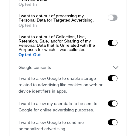
λεπτά οι καθυστερήσεις στην Αττική
Opted In
Οδό
I want to opt-out of processing my
Personal Data for Targeted Advertising.
Opted In
I want to opt-out of Collection, Use,
Υπό αδιευκρίνιστες συνθήκες, ο 74χρονος
Retention, Sale, and/or Sharing of my
πατέρας φέρεται να ξεκίνησε να
Personal Data that Is Unrelated with the
Purposes for which it was collected.
διαπληκτίζεται με τον κόρη του,
Opted Out
τραυματίζοντάς την με
μαχαίρι στον λαιμό
.
Google consents
Η 29χρονη μεταφέρθηκε με ασθενοφόρο του
I want to allow Google to enable storage
ΕΚΑΒ στο νοσοκομείο, όπου νοσηλεύεται
related to advertising like cookies on web or
εκτός κινδύνου.
device identifiers in apps.
I want to allow my user data to be sent to
Google for online advertising purposes.
Τα σχολιά σας δημοσιεύονται άμεσα με δική σας ευθύνη. Το
ΕΘΝΟΣ θα παρεμβαίνει και τα προσβλητικά σχόλια θα
I want to allow Google to send me
διαγράφονται
personalized advertising.