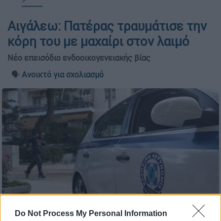
Αιγάλεω: Πατέρας τραυμάτισε την
κόρη του με μαχαίρι στον λαιμό
Νέο επεισόδιο ενδοοικογενειακής βίας
🗣️
Ανοικτό για σχολιασμό
Do Not Process My Personal Information