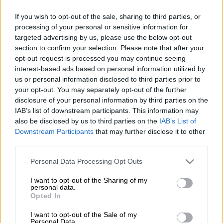
Περιπολικό (INTIME)
If you wish to opt-out of the sale, sharing to third parties, or
processing of your personal or sensitive information for
Προσθέστε το ΕΘΝΟΣ στη Google
targeted advertising by us, please use the below opt-out
section to confirm your selection. Please note that after your
opt-out request is processed you may continue seeing
Νέο επεισόδιο ενδοοικογενειακής βίας
,
interest-based ads based on personal information utilized by
αυτή τη φορά στο
Αιγάλεω
, όπου πατέρας
us or personal information disclosed to third parties prior to
φέρεται να επιτέθηκε με μαχαίρι στην
your opt-out. You may separately opt-out of the further
29χρονη κόρη του.
disclosure of your personal information by third parties on the
IAB’s list of downstream participants. This information may
Το περιστατικό συνέβη την Πέμπτη (6/11)
also be disclosed by us to third parties on the
IAB’s List of
Downstream Participants
that may further disclose it to other
στο σπίτι της οικογένειας.
third parties.
Please note that this website/app uses one or more Google
ΔΙΑΒΑΣΤΕ ΕΠΙΣΗΣ
Personal Data Processing Opt Outs
services and may gather and store information including but
not limited to your visit or usage behaviour. You may click to
I want to opt-out of the Sharing of my
Ελλάδα
|
07.11.2025 08:20
personal data.
grant or deny consent to Google and its third-party tags to
Opted In
Άλλη μια μέρα με κίνηση: Στο
use your data for below specified purposes in below Google
«κόκκινο» ο Κηφισός - Έως και 25
consent section.
I want to opt-out of the Sale of my
Personal Data.