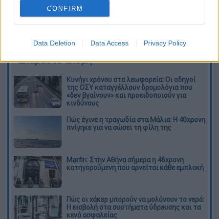
CONFIRM
καταχώρηση
Data Deletion
Data Access
Privacy Policy
Διαβάστε ακόμη
Κυνήγι χρόνου στα λεωφορεία: Οι οδηγοί
της ΟΣΥ καταγγέλλουν δρομολόγια που
«δεν βγαίνουν» και προειδοποιούν για
κινδύνους
Πώς έγινε η τραγωδία στα Μάλια: Η 40χρονη
πνίγηκε για να σώσει τη φίλη της
Marfin: Στην Αθήνα σήμερα η 46χρονη
κατηγορούμενη που αρνείται κάθε εμπλοκή
Πώς οι χάκερ μπορούν να μολύνουν το νερό:
Η εισβολή στα συστήματα ύδρευσης και τα
κενά ασφαλείας