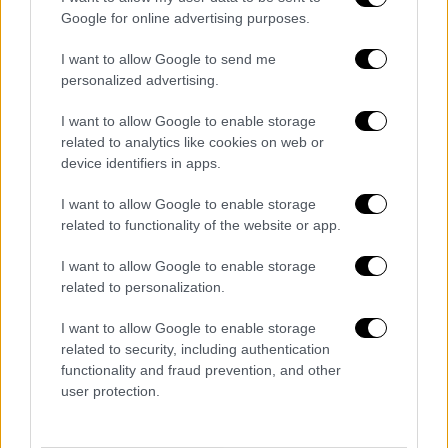
στη
σύλληψη
των τριών νεαρών, οι οποίοι
Google for online advertising purposes.
οδηγήθηκαν στον εισαγγελέα. Παράλληλα,
I want to allow Google to send me
ερευνάται εάν υπήρχε και τέταρτο άτομο
personalized advertising.
που να βιντεοσκοπούσε τον
ξυλοδαρμό
.
I want to allow Google to enable storage
Πληροφορίες αναφέρουν πως οι νεαροί
related to analytics like cookies on web or
είχαν λάβει ξανά χρήματα από τον 16χρονο
device identifiers in apps.
στο παρελθόν.
I want to allow Google to enable storage
related to functionality of the website or app.
I want to allow Google to enable storage
Τα σχολιά σας δημοσιεύονται άμεσα με δική σας ευθύνη. Το
ΕΘΝΟΣ θα παρεμβαίνει και τα προσβλητικά σχόλια θα
related to personalization.
διαγράφονται
I want to allow Google to enable storage
related to security, including authentication
functionality and fraud prevention, and other
user protection.