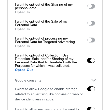
39χρονου να πυροβολεί την ώρα του
not limited to your visit or usage behaviour. You may click to
I want to opt-out of the Sharing of my
μακελειού
personal data.
grant or deny consent to Google and its third-party tags to
Opted In
use your data for below specified purposes in below Google
consent section.
I want to opt-out of the Sale of my
Personal Data.
Opted In
To χρονικό
I want to opt-out of processing my
Σύμφωνα με το MEGA, oι τρεις νεαροί
Personal Data for Targeted Advertising.
Opted In
έβαλαν τον ανήλικο σε αυτοκίνητο και τον
μετέφεραν στον
λόφο Μεζούρλου
, όπου
I want to opt-out of Collection, Use,
Retention, Sale, and/or Sharing of my
συνέχισαν να τον χτυπούν μέχρι ο 16χρονος
Personal Data that Is Unrelated with the
Purposes for which it was collected.
να τους οδηγήσει στο σπίτι του και να τους
Opted Out
δώσει χρήματα.
Google consents
Ωστόσο, όταν αντιλήφθηκαν την παρουσία
συγγενικού προσώπου οι νεαροί τράπηκαν
I want to allow Google to enable storage
related to advertising like cookies on web or
σε
φυγή
.
device identifiers in apps.
Την επόμενη ημέρα οι Αρχές προχώρησαν
I want to allow my user data to be sent to