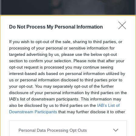
Do Not Process My Personal Information
Προσθέστε το ΕΘΝΟΣ στη Google
If you wish to opt-out of the sale, sharing to third parties, or
processing of your personal or sensitive information for
Άγριο
περιστατικό
ξυλοδαρμού
σημειώθηκε
targeted advertising by us, please use the below opt-out
στη
Λάρισα
, όπου ένας 16χρονος
section to confirm your selection. Please note that after your
ξυλοκοπήθηκε άγρια από τρεις νεαρούς,
opt-out request is processed you may continue seeing
ηλικίας από 19 έως 22 ετών, σε κεντρική
interest-based ads based on personal information utilized by
πλατεία της πόλης.
us or personal information disclosed to third parties prior to
your opt-out. You may separately opt-out of the further
disclosure of your personal information by third parties on the
ΔΙΑΒΑΣΤΕ ΕΠΙΣΗΣ
IAB’s list of downstream participants. This information may
also be disclosed by us to third parties on the
IAB’s List of
Ελλάδα
|
06.11.2025 00:33
Downstream Participants
that may further disclose it to other
third parties.
Βεντέτα στα Βορίζια: Βίντεο
ντοκουμέντο με συγγενή του
Please note that this website/app uses one or more Google
Personal Data Processing Opt Outs
services and may gather and store information including but