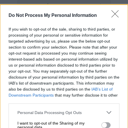
Προσθέστε το ΕΘΝΟΣ στη Google
Do Not Process My Personal Information
Για κυκλοφορία
πλαστών
νομισμάτων και
απάτη
συνελήφθη Βούλγαρος
στη
If you wish to opt-out of the sale, sharing to third parties, or
processing of your personal or sensitive information for
Θεσσαλονίκη. Ο δράστης με τα πλαστά
targeted advertising by us, please use the below opt-out
χαρτονομίσματα, που προμηθευόταν από
section to confirm your selection. Please note that after your
συνεργό του,
αγόραζε ηλεκτρονικές
opt-out request is processed you may continue seeing
συσκευές, είτε από καταστήματα ή από
interest-based ads based on personal information utilized by
ιδιώτες.
us or personal information disclosed to third parties prior to
your opt-out. You may separately opt-out of the further
Με την παραπάνω μέθοδο, τον περασμένο
disclosure of your personal information by third parties on the
IAB’s list of downstream participants. This information may
Ιούλιο, σε περιοχή της Θεσσαλονίκης, ο
also be disclosed by us to third parties on the
IAB’s List of
αλλοδαπός, μέσω διαδικτυακής αγγελίας,
Downstream Participants
that may further disclose it to other
παρέλαβε από ιδιώτη
ένα κινητό τηλέφωνο,
third parties.
δίνοντας ως χρηματικό αντάλλαγμα
πέντε
Please note that this website/app uses one or more Google
Personal Data Processing Opt Outs
χαρτονομίσματα των 100 ευρώ, αμφιβόλου
services and may gather and store information including but
γνησιότητας,
τα οποία και κατασχέθηκαν.
not limited to your visit or usage behaviour. You may click to
I want to opt-out of the Sharing of my
personal data.