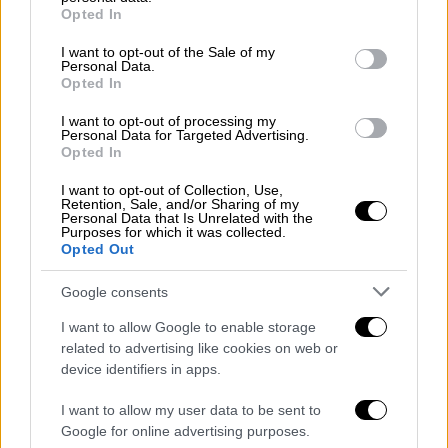
grant or deny consent to Google and its third-party tags to
Opted In
Ο δράστης σε άλλη περιοχή της
use your data for below specified purposes in below Google
Θεσσαλονίκης με την ίδια μέθοδο
consent section.
I want to opt-out of the Sale of my
Personal Data.
επιχείρησε να προμηθευτεί, μέσω εταιρείας
Opted In
ταχυμεταφορών,
ένα κινητό τηλέφωνο αξίας
I want to opt-out of processing my
1.400 ευρώ
, που είχε παραγγείλει από
Personal Data for Targeted Advertising.
κατάστημα.
Opted In
I want to opt-out of Collection, Use,
Στη κατοχή του βρέθηκαν και κατασχέθηκαν
Retention, Sale, and/or Sharing of my
είκοσι
χαρτονομίσματα
των 100 ευρώ,
Personal Data that Is Unrelated with the
Purposes for which it was collected.
αμφιβόλου γνησιότητας.
Opted Out
Από την περαιτέρω έρευνα
εξιχνιάστηκαν
Google consents
τέσσερις ακόμα περιπτώσεις
που έγιναν τον
I want to allow Google to enable storage
περασμένο Ιούλιο, σε περιοχές της
related to advertising like cookies on web or
Θεσσαλονίκης, όπου ο προαναφερόμενος
device identifiers in apps.
άνδρας συνολικά
απέκτησε τρία κινητά
I want to allow my user data to be sent to
τηλέφωνα και δύο φορητούς ηλεκτρονικούς
Google for online advertising purposes.
υπολογιστές, συνολικής αξίας 3.100
,