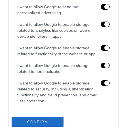
καταβάλλοντας χαρτονομίσματα αμφιβόλου
I want to allow Google to send me
personalized advertising.
γνησιότητας.
I want to allow Google to enable storage
Το όχημα που χρησιμοποιούσε κατασχέθηκε,
related to analytics like cookies on web or
μαζί με 18 χαρτονομίσματα των 100 ευρώ,
device identifiers in apps.
αμφιβόλου γνησιότητας, που βρέθηκαν στο
εσωτερικό του.
I want to allow Google to enable storage
related to functionality of the website or app.
Επίσης από την κατοχή του κατασχέθηκαν
I want to allow Google to enable storage
ένα κινητό τηλέφωνο και το χρηματικό ποσό
related to personalization.
των 220 ευρώ.
I want to allow Google to enable storage
Η έρευνα των αστυνομικών συνεχίζεται
related to security, including authentication
τόσο για την ταυτοποίηση των στοιχείων
functionality and fraud prevention, and other
του συνεργού του, όσο και για την τυχόν
user protection.
συμμετοχή τους και σε άλλες παρόμοιες
αξιόποινες πράξεις.
CONFIRM