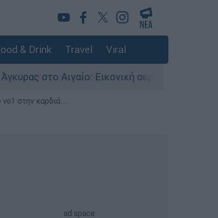
ood & Drink
Travel
Viral
ιγαίο: Εικονική αερομαχία ανάμεσα σε ελληνικά
 νο1 στην καρδιά...