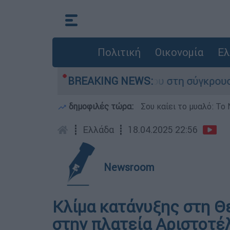
Πολιτική
Οικονομία
Ελ
 που έχασε τη ζωή του στη σύγκρουση ελικοπτέ
BREAKING NEWS:
δημοφιλές τώρα:
Σου καίει το μυαλό: Το 
┋
Ελλάδα
┋
18.04.2025 22:56
Newsroom
Κλίμα κατάνυξης στη Θ
στην πλατεία Αριστοτέλ