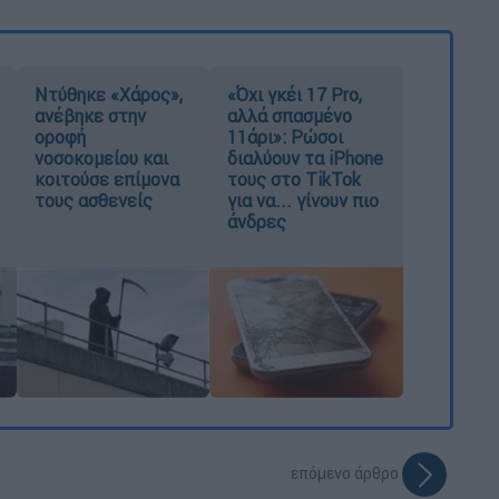
Ντύθηκε «Χάρος»,
«Όχι γκέι 17 Pro,
ανέβηκε στην
αλλά σπασμένο
οροφή
11άρι»: Ρώσοι
νοσοκομείου και
διαλύουν τα iPhone
κοιτούσε επίμονα
τους στο TikTok
τους ασθενείς
για να... γίνουν πιο
άνδρες
επόμενο άρθρο