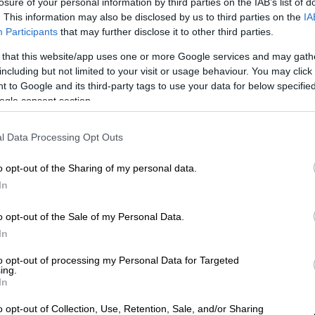
losure of your personal information by third parties on the IAB’s list of
. This information may also be disclosed by us to third parties on the
IA
Participants
that may further disclose it to other third parties.
α βοθρολύματά της σε χείμαρρο που
 that this website/app uses one or more Google services and may gath
including but not limited to your visit or usage behaviour. You may click 
 to Google and its third-party tags to use your data for below specifi
ogle consent section.
l Data Processing Opt Outs
 σημείο της
Θεσσαλονίκης
γέμισε από
αρακολούθησαν την περιφορά των
o opt-out of the Sharing of my personal data.
.
In
ό Ιερό Ναό της Του Θεού Σοφίας
, του
o opt-out of the Sale of my Personal Data.
ου Γρηγορίου του Παλαμά
, της
Ιεράς Μονής
In
 της Παναγίας Χαλκέων
και του
Ιερού Ναού
to opt-out of processing my Personal Data for Targeted
ντήθηκαν λίγο μετά τις 9 το βράδυ,
ing.
In
ημιουργείται στη Θεσσαλονίκη, που στόχο
κού τουρισμού.
o opt-out of Collection, Use, Retention, Sale, and/or Sharing