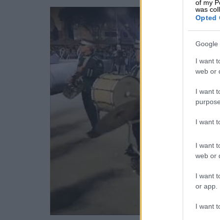
of my P
was col
Opted 
Google 
I want t
web or d
I want t
purpose
I want 
I want t
web or d
I want t
or app.
I want t