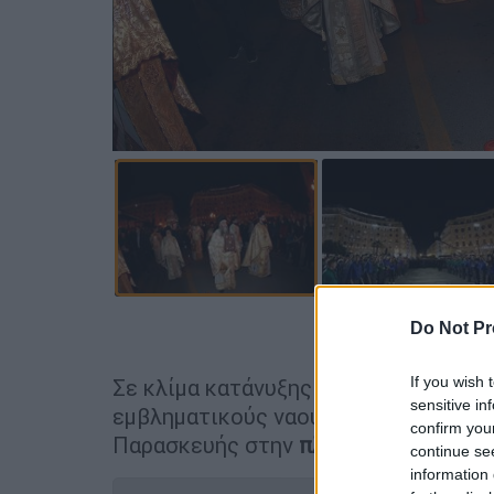
Προσθέστε
Do Not Pr
If you wish 
Σε κλίμα κατάνυξης και μεγαλοπρέπε
sensitive in
εμβληματικούς ναούς της
Θεσσαλονί
confirm you
Παρασκευής στην
πλατεία Αριστοτέ
continue se
information 