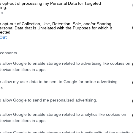
υ "The Way We Were",
μπορούσα να
to opt-out of processing my Personal Data for Targeted
ing.
λο του Χαμπλ κι εκείνος ήταν ο Ρόμπερτ
In
ψε, ο ηθοποιός αρχικά απέρριψε την
o opt-out of Collection, Use, Retention, Sale, and/or Sharing
ς δεν είχε αρκετό «τσαγανό». «Και είχε
ersonal Data that Is Unrelated with the Purposes for which it
lected.
αλλαγές στο σενάριο, τελικά συμφώνησε να
Out
consents
o allow Google to enable storage related to advertising like cookies on
evice identifiers in apps.
o allow my user data to be sent to Google for online advertising
s.
to allow Google to send me personalized advertising.
o allow Google to enable storage related to analytics like cookies on
video
evice identifiers in apps.
o allow Google to enable storage related to functionality of the website