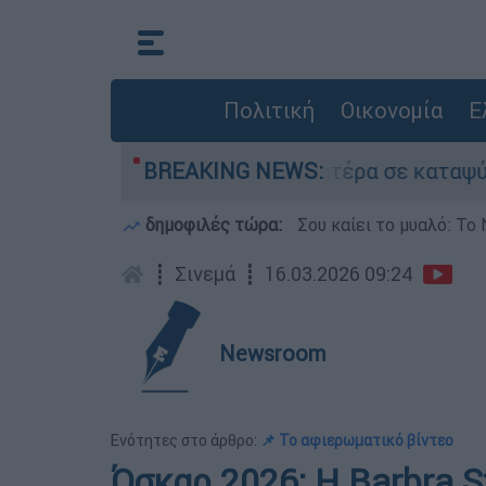
Πολιτική
Οικονομία
Ε
ου είχε τον νεκρό του πατέρα σε καταψύκτη στο
BREAKING NEWS:
δημοφιλές τώρα:
Σου καίει το μυαλό: Το 
┋
Σινεμά
┋
16.03.2026 09:24
Newsroom
Ενότητες στο άρθρο:
📌 Το αφιερωματικό βίντεο
Όσκαρ 2026: Η Barbra S