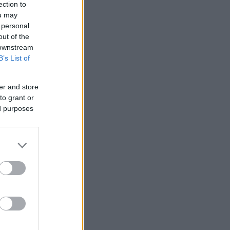
ection to
ou may
 personal
out of the
 downstream
B’s List of
er and store
to grant or
ed purposes