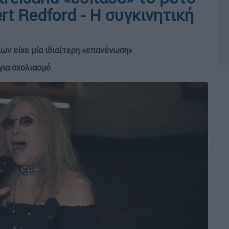
rt Redford - Η συγκινητική
ων είχε μία ιδιαίτερη «επανένωση»
για σχολιασμό