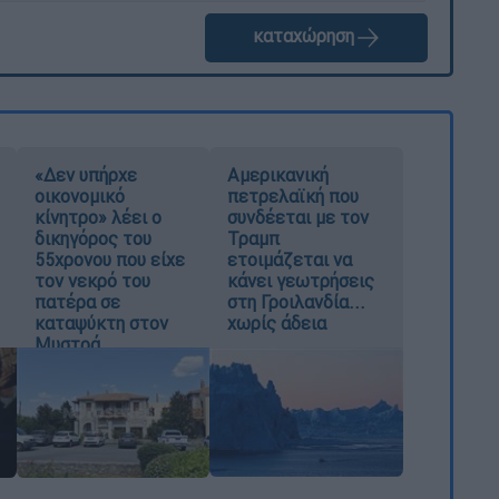
καταχώρηση
«Δεν υπήρχε
Αμερικανική
οικονομικό
πετρελαϊκή που
κίνητρο» λέει ο
συνδέεται με τον
δικηγόρος του
Τραμπ
55χρονου που είχε
ετοιμάζεται να
τον νεκρό του
κάνει γεωτρήσεις
πατέρα σε
στη Γροιλανδία...
καταψύκτη στον
χωρίς άδεια
Μυστρά