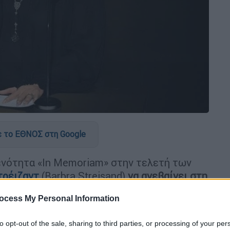
 το ΕΘΝΟΣ στη Google
 ενότητα «In Memoriam» στην τελετή των
ρέιζαντ
(Barbra Streisand)
να ανεβαίνει στη
ον στενό της φίλο
και συνεργάτη
Ρόμπερτ
ocess My Personal Information
ος έφυγε από τη ζωή τον Σεπτέμβριο του
to opt-out of the sale, sharing to third parties, or processing of your per