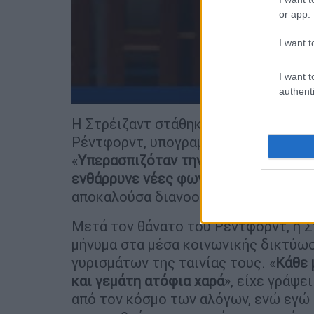
or app.
I want t
I want t
authenti
Η Στρέιζαντ στάθηκε επίσης στην πρ
Ρέντφορντ, υπογραμμίζοντας τη συμ
«
Υπερασπιζόταν την ελευθερία του Τ
ενθάρρυνε νέες φωνές στο Sundance 
αποκαλούσα διανοούμενο καουμπόι. Χ
Μετά τον θάνατο του Ρέντφορντ, η Σ
μήνυμα στα μέσα κοινωνικής δικτύωσ
γυρισμάτων της ταινίας τους. «
Κάθε 
και γεμάτη ατόφια χαρά
», είχε γράψε
από τον κόσμο των αλόγων, ενώ εγώ 