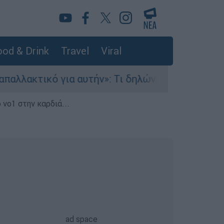
od & Drink
Travel
Viral
κό για αυτήν»: Τι δηλώνει στο ethnos.gr ο Κώστ
 νο1 στην καρδιά...