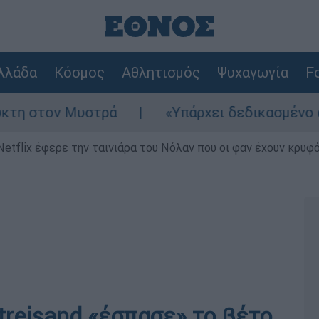
λλάδα
Κόσμος
Αθλητισμός
Ψυχαγωγία
Fo
ν Μυστρά
«Υπάρχει δεδικασμένο απαλλακτι
Netflix έφερε την ταινιάρα του Νόλαν που οι φαν έχουν κρυφό
treisand «έσπασε» το βέτο