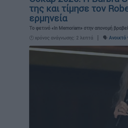
της και τίμησε τον Robe
ερμηνεία
Το φετινό «In Memoriam» στην απονομή βραβεί
🕛 χρόνος ανάγνωσης: 2 λεπτά ┋ 🗣️
Ανοικτό 